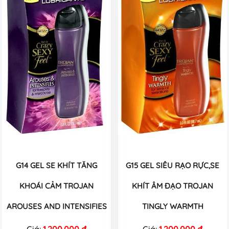
G14 GEL SE KHÍT TĂNG
G15 GEL SIÊU RẠO RỰC,SE
KHOÁI CẢM TROJAN
KHÍT ÂM ĐẠO TROJAN
AROUSES AND INTENSIFIES
TINGLY WARMTH
Giá:
1.200.000 đ
Giá:
1.200.000 đ