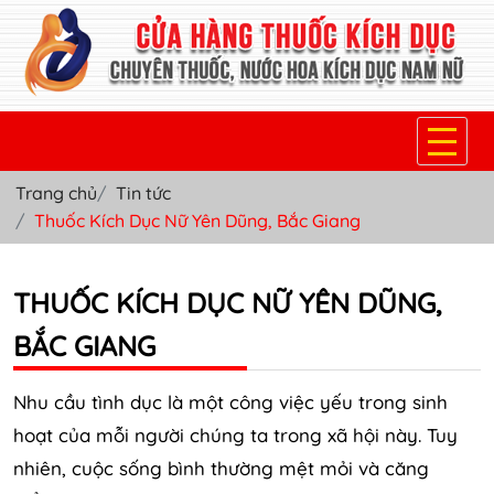
Trang chủ
Tin tức
TRANG CHỦ
Thuốc Kích Dục Nữ Yên Dũng, Bắc Giang
THUỐC KÍCH DỤC NỮ
THUỐC KÍCH DỤC NỮ YÊN DŨNG,
THUỐC NƯỚC KÍCH DỤC NAM
BẮC GIANG
THUỐC VIÊN KÍCH DỤC NAM
SẢN PHẨM KHÁC
Nhu cầu tình dục là một công việc yếu trong sinh
hoạt của mỗi người chúng ta trong xã hội này.
Tuy
TIN TỨC & BLOG
nhiên, cuộc sống bình thường mệt mỏi và căng