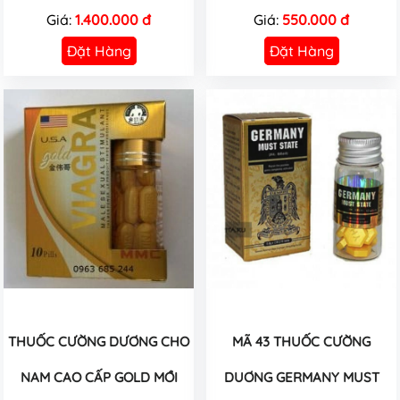
Giá:
1.400.000 đ
Giá:
550.000 đ
Đặt Hàng
Đặt Hàng
THUỐC CƯỜNG DƯƠNG CHO
MÃ 43 THUỐC CƯỜNG
NAM CAO CẤP GOLD MỚI
DUƠNG GERMANY MUST