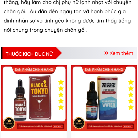
thẳng, hãy làm cho chị phụ nữ lạnh nhạt với chuyện
chăn gối.
Lâu
dần đến ngày tan vỡ hạnh phúc gia
đình nhân sự và tình yêu không được tìm thấy tiếng
nói chung trong chuyện chăn gối.
Xem thêm
THUỐC KÍCH DỤC NỮ