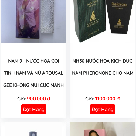
NAM 9 - NƯỚC HOA GỢI
NH50 NƯỚC HOA KÍCH DỤC
TÌNH NAM VÀ NỮ AROUSAL
NAM PHERONONE CHO NAM
GEE KHÔNG MÙI CỰC MẠNH
Giá:
900.000 đ
Giá:
1.100.000 đ
Đặt Hàng
Đặt Hàng