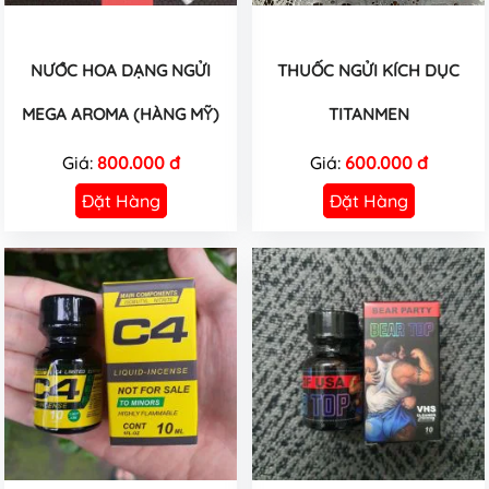
NƯỚC HOA DẠNG NGỬI
THUỐC NGỬI KÍCH DỤC
MEGA AROMA (HÀNG MỸ)
TITANMEN
Giá:
800.000 đ
Giá:
600.000 đ
Đặt Hàng
Đặt Hàng