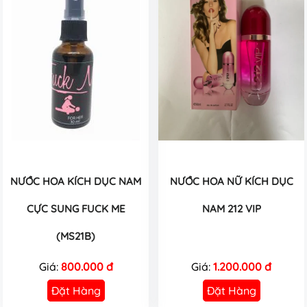
NƯỚC HOA KÍCH DỤC NAM
NƯỚC HOA NỮ KÍCH DỤC
CỰC SUNG FUCK ME
NAM 212 VIP
(MS21B)
Giá:
800.000 đ
Giá:
1.200.000 đ
Đặt Hàng
Đặt Hàng