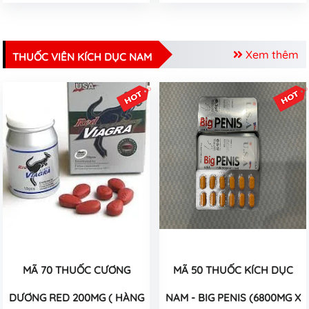
Xem thêm
THUỐC VIÊN KÍCH DỤC NAM
MÃ 70 THUỐC CƯƠNG
MÃ 50 THUỐC KÍCH DỤC
DƯƠNG RED 200MG ( HÀNG
NAM - BIG PENIS (6800MG X