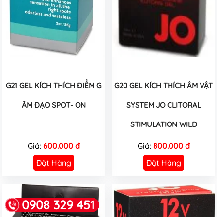
G21 GEL KÍCH THÍCH ĐIỂM G
G20 GEL KÍCH THÍCH ÂM VẬT
ÂM ĐẠO SPOT- ON
SYSTEM JO CLITORAL
STIMULATION WILD
Giá:
600.000 đ
Giá:
800.000 đ
Đặt Hàng
Đặt Hàng
0908 329 451