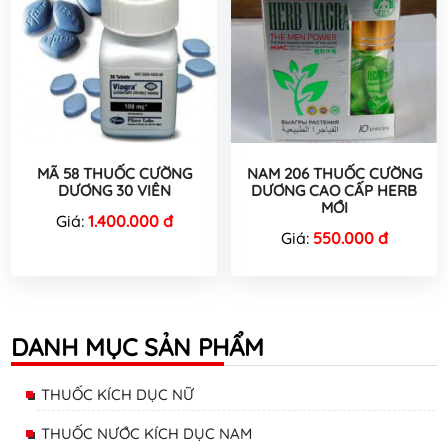
MÃ 58 THUỐC CƯỜNG
NAM 206 THUỐC CƯỜNG
DƯƠNG 30 VIÊN
DƯƠNG CAO CẤP HERB
MỚI
Giá:
1.400.000 đ
Giá:
550.000 đ
DANH MỤC SẢN PHẨM
THUỐC KÍCH DỤC NỮ
THUỐC NƯỚC KÍCH DỤC NAM