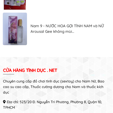
Nam 9 - NƯỚC HOA GỢI TÌNH NAM và NỮ
Arousal Gee không mùi...
CỬA HÀNG TÌNH DỤC . NET
Chuyên cung cấp đồ chơi tình dục (sextoy) cho Nam Nữ, Bao
cao su cao cấp, Thuốc cường dương cho Nam và thuốc kích
dục
Địa chỉ: 523/20 Đ. Nguyễn Tri Phương, Phường 8, Quận 10,
TPHCM