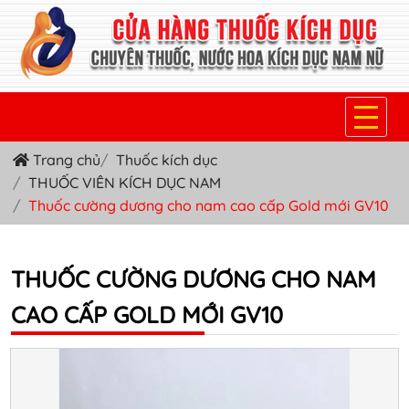
Trang chủ
Thuốc kích dục
TRANG CHỦ
THUỐC VIÊN KÍCH DỤC NAM
THUỐC KÍCH DỤC NỮ
Thuốc cường dương cho nam cao cấp Gold mới GV10
THUỐC NƯỚC KÍCH DỤC NAM
THUỐC CƯỜNG DƯƠNG CHO NAM
THUỐC VIÊN KÍCH DỤC NAM
CAO CẤP GOLD MỚI GV10
SẢN PHẨM KHÁC
TIN TỨC & BLOG