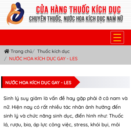
Trang chủ
Thuốc kích dục
TRANG CHỦ
NƯỚC HOA KÍCH DỤC GAY - LES
THUỐC KÍCH DỤC NỮ
THUỐC NƯỚC KÍCH DỤC NAM
NƯỚC HOA KÍCH DỤC GAY - LES
THUỐC VIÊN KÍCH DỤC NAM
Sinh lý suy giảm là vấn đề hay gặp phải ở cả nam và
SẢN PHẨM KHÁC
nữ. Hiện nay có rất nhiều tác nhân ảnh hưởng đến
sinh lý và chức năng sinh dục, điển hình như: Thuốc
TIN TỨC & BLOG
lá, rượu, bia, áp lực công việc, stress, khói bụi, môi