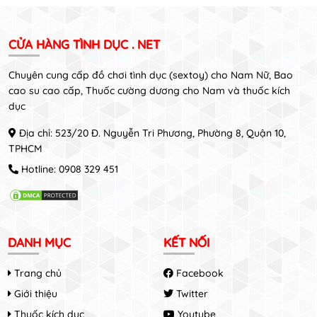
CỬA HÀNG TÌNH DỤC . NET
Chuyên cung cấp đồ chơi tình dục (sextoy) cho Nam Nữ, Bao
cao su cao cấp, Thuốc cường dương cho Nam và thuốc kích
dục
Địa chỉ: 523/20 Đ. Nguyễn Tri Phương, Phường 8, Quận 10,
TPHCM
Hotline:
0908 329 451
DANH MỤC
KẾT NỐI
Trang chủ
Facebook
Giới thiệu
Twitter
Thuốc kích dục
Youtube