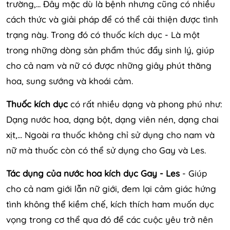
trường,... Đây mặc dù là bệnh nhưng cũng có nhiều
cách thức và giải pháp để có thể cải thiện được tình
trạng này. Trong đó có thuốc kích dục - Là một
trong những dòng sản phẩm thúc đẩy sinh lý, giúp
cho cả nam và nữ có được những giây phút thăng
hoa, sung sướng và khoái cảm.
Thuốc kích dục
có rất nhiều dạng và phong phú như:
Dạng nước hoa, dạng bột, dạng viên nén, dạng chai
xịt,... Ngoài ra thuốc không chỉ sử dụng cho nam và
nữ mà thuốc còn có thể sử dụng cho Gay và Les.
Tác dụng của nước hoa kích dục Gay - Les
- Giúp
cho cả nam giới lẫn nữ giới, đem lại cảm giác hứng
tình không thể kiềm chế, kích thích ham muốn dục
vọng trong cơ thể qua đó để các cuộc yêu trở nên