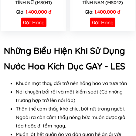
TÍNH NỮ (MS041)
TÍNH NAM (MS042)
Giá:
1.400.000 đ
Giá:
1.400.000 đ
Đặt Hàng
Đặt Hàng
Những Biểu Hiện Khi Sử Dụng
Nước Hoa Kích Dục GAY - LES
Khuôn mặt thay đổi trở nên hồng hào và tươi tắn
Nói chuyện bối rối và mất kiểm soát (Có những
trường hợp trở lên nói lắp)
Thân thể cảm thấy khó chịu, bứt rứt trong người.
Ngoài ra còn cảm thấy nóng bức muốn được giải
tỏa hoặc đi tắm ngay.
Muốn lột hết quần áo và đòn quan hệ ân ái với