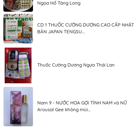
Ngọa Hổ Tàng Long
CD 1 THUỐC CƯỜNG DƯƠNG CAO CẤP NHẬT
BẢN JAPAN TENGSU...
Thuốc Cường Dương Ngựa Thái Lan
Nam 9 - NƯỚC HOA GỢI TÌNH NAM và NỮ
Arousal Gee không mùi...