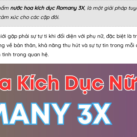
phẩm
nước hoa kích dục Romany 3X
, là một giải pháp tuy
ảm xúc cho các cặp đôi.
i gặp phải sự tự ti khi đối diện với phụ nữ, đặc biệt là t
ng về bản thân, khả năng thu hút và sự tự tin trong mỗi
 tình trong quan hệ.