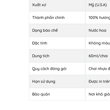
Xuất xứ
Mỹ (U.S.A)
Thành phần chính
100% hương
Dạng bào chế
Nước hoa
Đặc tính
Không màu,
Dung tích
60ml/chai
Quy cách đóng gói
Chai nhựa đ
Hạn sử dụng
Được in trê
Bảo quản
Nơi khô giá