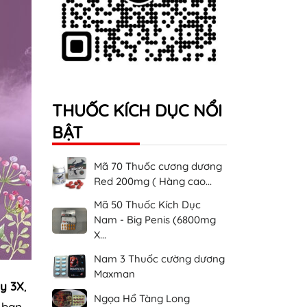
THUỐC KÍCH DỤC NỔI
BẬT
Mã 70 Thuốc cương dương
Red 200mg ( Hàng cao...
Mã 50 Thuốc Kích Dục
Nam - Big Penis (6800mg
X...
Nam 3 Thuốc cường dương
Maxman
y 3X
,
Ngọa Hổ Tàng Long
 bạn.