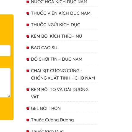
NƯỚC HOA KÍCH DỤC NAM
THUỐC VIÊN KÍCH DỤC NAM
THUỐC NGỬI KÍCH DỤC
KEM BÔI KÍCH THÍCH NỮ
BAO CAO SU
ĐỒ CHƠI TÌNH DỤC NAM
CHAI XỊT CƯƠNG CỨNG -
CHỐNG XUẤT TINH - CHO NAM
KEM BÔI TO VÀ DÀI DƯƠNG
VẬT
GEL BÔI TRƠN
Thuốc Cương Dương
Thuốc Kích Dục