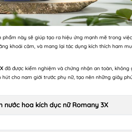
n phẩm này sẽ giúp tạo ra hiệu ứng mạnh mẽ trong việc
 tăng khoái cảm, và mang lại tác dụng kích thích ham m
3X
đã được kiểm nghiệm và chứng nhận an toàn, không
n hút cho nam giới trước phụ nữ, tạo nên những giây ph
m nước hoa kích dục nữ Romany 3X