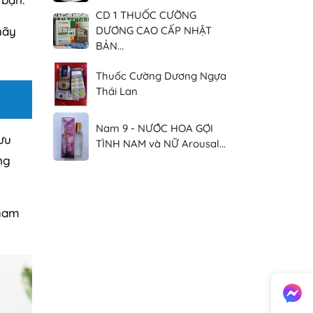
CD 1 THUỐC CƯỜNG
hãy
DƯƠNG CAO CẤP NHẬT
BẢN...
Thuốc Cường Dương Ngựa
Thái Lan
Nam 9 - NƯỚC HOA GỢI
ưu
TÌNH NAM và NỮ Arousal...
ng
 ham