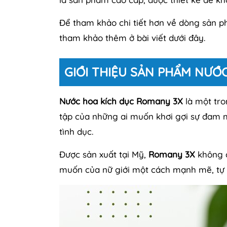
Để tham khảo chi tiết hơn về dòng sản
tham khảo thêm ở bài viết dưới đây.
GIỚI THIỆU SẢN PHẨM NƯỚ
Nước hoa kích dục Romany 3X
là một tro
tập của những ai muốn khơi gợi sự đam 
tình dục.
Được sản xuất tại Mỹ,
Romany 3X
không c
muốn của nữ giới một cách mạnh mẽ, tự 