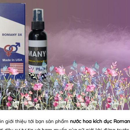
in giới thiệu tới bạn sản phẩm
nước hoa kích dục Roman
ơi dậy sự tự tin và ham muốn của nữ giới khi đứng trước