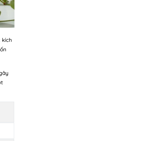
 kích
uốn
 gây
út