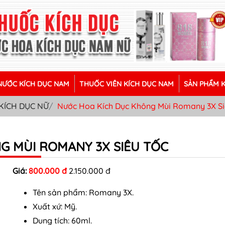
ƯỚC KÍCH DỤC NAM
THUỐC VIÊN KÍCH DỤC NAM
SẢN PHẨM 
KÍCH DỤC NỮ
Nước Hoa Kích Dục Không Mùi Romany 3X Si
G MÙI ROMANY 3X SIÊU TỐC
Giá:
800.000 đ
2.150.000 đ
Tên sản phẩm: Romany 3X.
Xuất xứ: Mỹ.
Dung tích: 60ml.