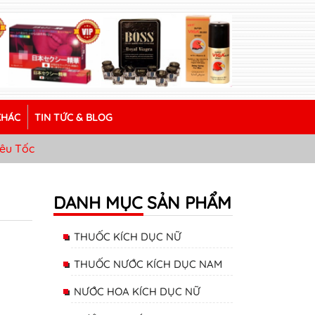
KHÁC
TIN TỨC & BLOG
êu Tốc
DANH MỤC SẢN PHẨM
THUỐC KÍCH DỤC NỮ
THUỐC NƯỚC KÍCH DỤC NAM
NƯỚC HOA KÍCH DỤC NỮ