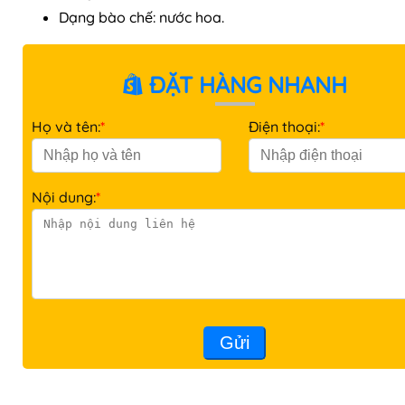
Dạng bào chế: nước hoa.
ĐẶT HÀNG NHANH
Họ và tên:
*
Điện thoại:
*
Nội dung:
*
Gửi