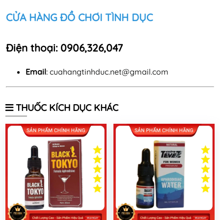
CỬA HÀNG ĐỒ CHƠI TÌNH DỤC
Điện thoại
: 0906,326,047
Email
:
cuahangtinhduc.net@gmail.com
THUỐC KÍCH DỤC KHÁC