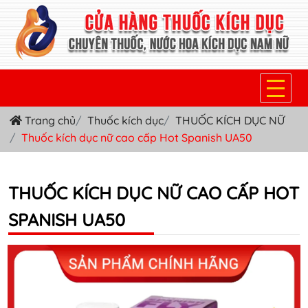
Trang chủ
Thuốc kích dục
THUỐC KÍCH DỤC NỮ
TRANG CHỦ
Thuốc kích dục nữ cao cấp Hot Spanish UA50
THUỐC KÍCH DỤC NỮ
THUỐC NƯỚC KÍCH DỤC NAM
THUỐC KÍCH DỤC NỮ CAO CẤP HOT
SPANISH UA50
THUỐC VIÊN KÍCH DỤC NAM
SẢN PHẨM KHÁC
TIN TỨC & BLOG