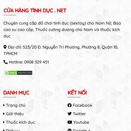
CỬA HÀNG TÌNH DỤC . NET
Chuyên cung cấp đồ chơi tình dục (sextoy) cho Nam Nữ, Bao
cao su cao cấp, Thuốc cường dương cho Nam và thuốc kích
dục
Địa chỉ: 523/20 Đ. Nguyễn Tri Phương, Phường 8, Quận 10,
TPHCM
Hotline:
0908 329 451
DANH MỤC
KẾT NỐI
Trang chủ
Facebook
Giới thiệu
Twitter
Thuốc kích dục
Youtube
Dịch vụ
Google +