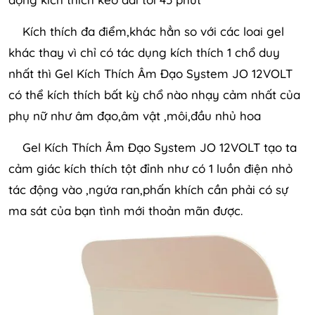
Kích thích đa điểm,khác hẳn so với các loai gel
khác thay vì chỉ có tác dụng kích thích 1 chổ duy
nhất thì Gel Kích Thích Âm Đạo System JO 12VOLT
có thể kích thích bất kỳ chổ nào nhạy cảm nhất của
phụ nữ như âm đạo,âm vật ,môi,đầu nhủ hoa
Gel Kích Thích Âm Đạo System JO 12VOLT tạo ta
cảm giác kích thích tột đỉnh như có 1 luồn điện nhỏ
tác động vào ,ngứa ran,phấn khích cần phải có sự
ma sát của bạn tình mới thoản mãn được.