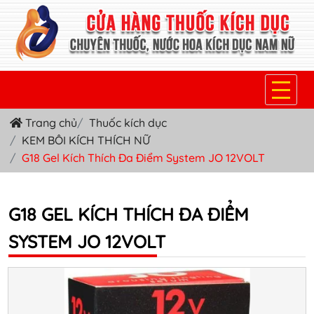
Trang chủ
Thuốc kích dục
TRANG CHỦ
KEM BÔI KÍCH THÍCH NỮ
THUỐC KÍCH DỤC NỮ
G18 Gel Kích Thích Đa Điểm System JO 12VOLT
THUỐC NƯỚC KÍCH DỤC NAM
G18 GEL KÍCH THÍCH ĐA ĐIỂM
THUỐC VIÊN KÍCH DỤC NAM
SYSTEM JO 12VOLT
SẢN PHẨM KHÁC
TIN TỨC & BLOG