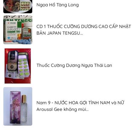
Ngọa Hổ Tàng Long
CD 1 THUỐC CƯỜNG DƯƠNG CAO CẤP NHẬT
BẢN JAPAN TENGSU...
Thuốc Cường Dương Ngựa Thái Lan
Nam 9 - NƯỚC HOA GỢI TÌNH NAM và NỮ
Arousal Gee không mùi...