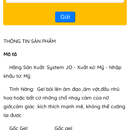
Gửi
THÔNG TIN SẢN PHẨM
Mô tả
Hãng Sản Xuất: System JO - Xuất xứ: Mỹ - Nhập
khẩu từ: Mỹ
Tính Năng: Gel bôi lên âm đạo ,âm vật,đầu nhủ
hoa hoặc bất cứ những chổ nhạy cảm của nữ
giới,cảm giác kích thích mạnh mẽ, không thể cưởng
lại được
Gốc Gel: Gốc gel