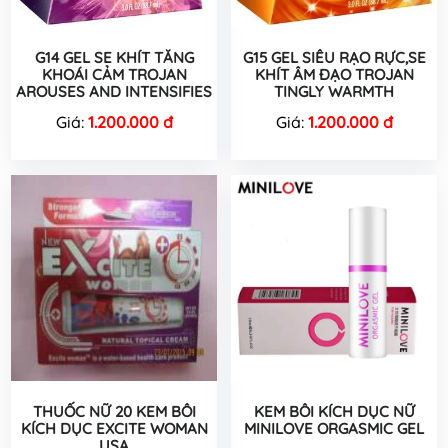
G14 GEL SE KHÍT TĂNG
G15 GEL SIÊU RẠO RỰC,SE
KHOÁI CẢM TROJAN
KHÍT ÂM ĐẠO TROJAN
AROUSES AND INTENSIFIES
TINGLY WARMTH
Giá:
1.200.000 đ
Giá:
1.200.000 đ
THUỐC NỮ 20 KEM BÔI
KEM BÔI KÍCH DỤC NỮ
KÍCH DỤC EXCITE WOMAN
MINILOVE ORGASMIC GEL
USA