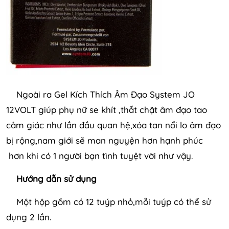
Ngoài ra Gel Kích Thích Âm Đạo System JO
12VOLT giúp phụ nữ se khít ,thắt chặt âm đạo tao
cảm giác như lần đầu quan hệ,xóa tan nổi lo âm đạo
bị rộng,nam giới sẽ man nguyện hơn hạnh phúc
hơn khi có 1 người bạn tình tuyệt vời như vậy.
Hướng dẫn sử dụng
Một hộp gồm có 12 tuýp nhỏ,mỗi tuýp có thể sử
dụng 2 lần.