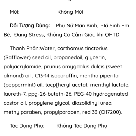
Mùi: Không Mùi
Đối Tượng Dùng:
Phụ Nữ Mãn Kinh, Đã Sinh Em
Bé, Đang Stress, Không Có Cảm Giác khi QHTD
Thành Phần:Water, carthamus tinctorius
(Safflower) seed oil, propanedoil, glycerin,
polyacrylamide, prunus amygdalus dulcis (sweet
almond) oil , C13-14 isoparaffin, mentha piperita
(peppermint) oil, tocp[heryl acetat, menthyl lactate,
laureth-7, ppg-26-buteth-26, PEG-40 hydrogenated
castor oil, propylene glycol, diazolidinyl urea,
methylparaben, propylparaben, red 33 (CI17200).
Tác Dụng Phụ: Không Tác Dụng Phụ