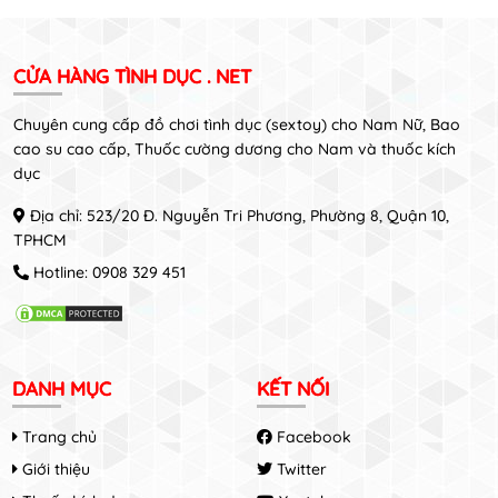
CỬA HÀNG TÌNH DỤC . NET
Chuyên cung cấp đồ chơi tình dục (sextoy) cho Nam Nữ, Bao
cao su cao cấp, Thuốc cường dương cho Nam và thuốc kích
dục
Địa chỉ: 523/20 Đ. Nguyễn Tri Phương, Phường 8, Quận 10,
TPHCM
Hotline:
0908 329 451
DANH MỤC
KẾT NỐI
Trang chủ
Facebook
Giới thiệu
Twitter