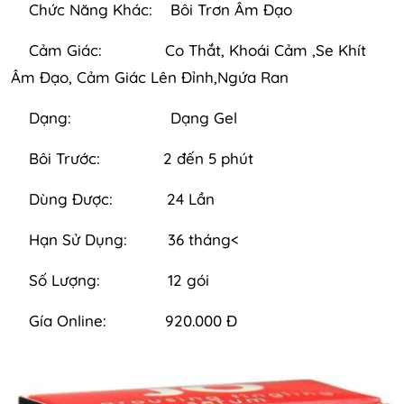
Chức Năng Khác: Bôi Trơn Âm Đạo
Cảm Giác: Co Thắt, Khoái Cảm ,Se Khít
Âm Đạo, Cảm Giác Lên Đỉnh,Ngứa Ran
Dạng: Dạng Gel
Bôi Trước: 2 đến 5 phút
Dùng Được: 24 Lần
Hạn Sử Dụng: 36 tháng<
Số Lượng: 12 gói
Gía Online: 920.000 Đ