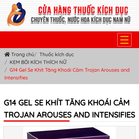
Trang chủ
Thuốc kích dục
TRANG CHỦ
KEM BÔI KÍCH THÍCH NỮ
THUỐC KÍCH DỤC NỮ
G14 Gel Se Khít Tăng Khoái Cảm Trojan Arouses and
Intensifies
THUỐC NƯỚC KÍCH DỤC NAM
THUỐC VIÊN KÍCH DỤC NAM
G14 GEL SE KHÍT TĂNG KHOÁI CẢM
SẢN PHẨM KHÁC
TROJAN AROUSES AND INTENSIFIES
TIN TỨC & BLOG