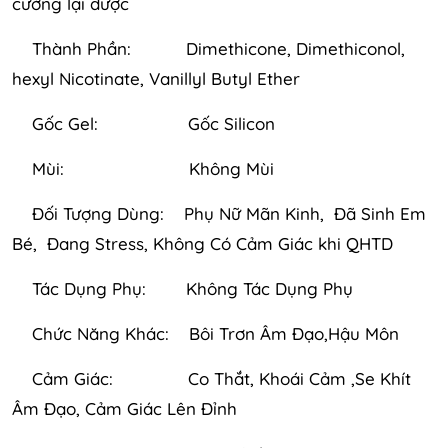
cưởng lại được
Thành Phần: Dimethicone, Dimethiconol,
hexyl Nicotinate, Vanillyl Butyl Ether
Gốc Gel: Gốc Silicon
Mùi: Không Mùi
Đối Tượng Dùng: Phụ Nữ Mãn Kinh, Đã Sinh Em
Bé, Đang Stress, Không Có Cảm Giác khi QHTD
Tác Dụng Phụ: Không Tác Dụng Phụ
Chức Năng Khác: Bôi Trơn Âm Đạo,Hậu Môn
Cảm Giác: Co Thắt, Khoái Cảm ,Se Khít
Âm Đạo, Cảm Giác Lên Đỉnh