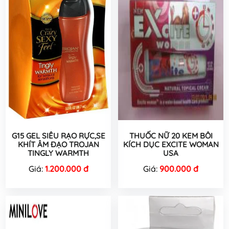
G15 GEL SIÊU RẠO RỰC,SE
THUỐC NỮ 20 KEM BÔI
KHÍT ÂM ĐẠO TROJAN
KÍCH DỤC EXCITE WOMAN
TINGLY WARMTH
USA
Giá:
1.200.000 đ
Giá:
900.000 đ