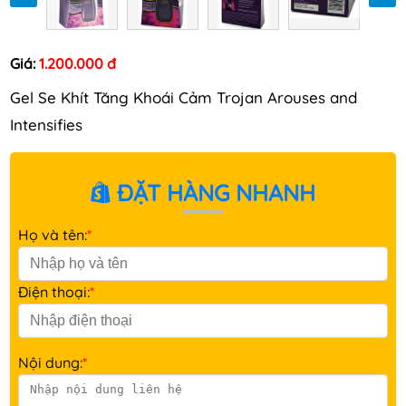
Giá:
1.200.000 đ
Gel Se Khít Tăng Khoái Cảm Trojan Arouses and
Intensifies
ĐẶT HÀNG NHANH
Họ và tên:
*
Điện thoại:
*
Nội dung:
*