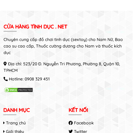
CỬA HÀNG TÌNH DỤC . NET
Chuyên cung cấp đồ chơi tình dục (sextoy) cho Nam Nữ, Bao
cao su cao cấp, Thuốc cường dương cho Nam và thuốc kích
dục
Địa chỉ: 523/20 Đ. Nguyễn Tri Phương, Phường 8, Quận 10,
TPHCM
Hotline:
0908 329 451
DANH MỤC
KẾT NỐI
Trang chủ
Facebook
Giới thiệu
Twitter