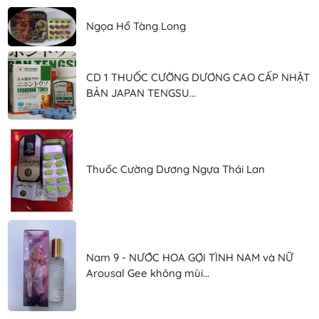
Ngọa Hổ Tàng Long
CD 1 THUỐC CƯỜNG DƯƠNG CAO CẤP NHẬT
BẢN JAPAN TENGSU...
Thuốc Cường Dương Ngựa Thái Lan
Nam 9 - NƯỚC HOA GỢI TÌNH NAM và NỮ
Arousal Gee không mùi...