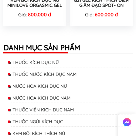
KEM BÔI KÍCH DỤC NỮ
G21 GEL KÍCH THÍCH ĐIỂM
MINILOVE ORGASMIC GEL
G ÂM ĐẠO SPOT- ON
Giá:
800.000 đ
Giá:
600.000 đ
DANH MỤC SẢN PHẨM
THUỐC KÍCH DỤC NỮ
THUỐC NƯỚC KÍCH DỤC NAM
NƯỚC HOA KÍCH DỤC NỮ
NƯỚC HOA KÍCH DỤC NAM
THUỐC VIÊN KÍCH DỤC NAM
THUỐC NGỬI KÍCH DỤC
KEM BÔI KÍCH THÍCH NỮ