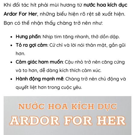
Khi đối tác hít phải mùi hương từ
nước hoa kích dục
Ardor For Her
, những biểu hiện rõ rệt sẽ xuất hiện.
Bạn có thể nhận thấy chàng trở nên như:
Hưng phấn
: Nhịp tim tăng nhanh, thở dồn dập.
Tỏ ra gợi cảm
: Cử chỉ và lời nói thân mật, gần gũi
hơn.
Cảm giác ham muốn
: Cậu nhỏ trở nên căng cứng
và to hơn, dễ dàng kích thích cảm xúc.
Hành động mạnh mẽ
: Chàng trở nên chủ động và
quyết liệt hơn trong cuộc yêu.