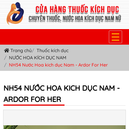
Trang chủ
Thuốc kích dục
TRANG CHỦ
NƯỚC HOA KÍCH DỤC NAM
THUỐC KÍCH DỤC NỮ
NH54 Nước Hoa kich dục Nam - Ardor For Her
THUỐC NƯỚC KÍCH DỤC NAM
NH54 NƯỚC HOA KICH DỤC NAM -
THUỐC VIÊN KÍCH DỤC NAM
ARDOR FOR HER
SẢN PHẨM KHÁC
TIN TỨC & BLOG