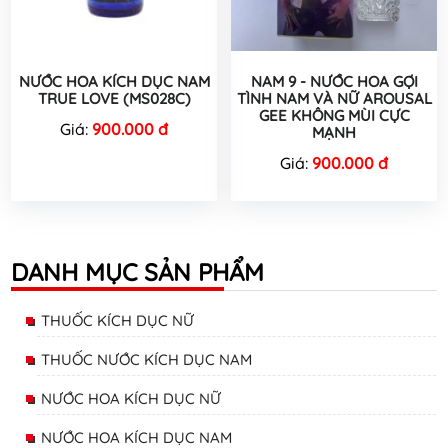
NƯỚC HOA KÍCH DỤC NAM
NAM 9 - NƯỚC HOA GỢI
TRUE LOVE (MS028C)
TÌNH NAM VÀ NỮ AROUSAL
GEE KHÔNG MÙI CỰC
Giá:
900.000 đ
MẠNH
Giá:
900.000 đ
DANH MỤC SẢN PHẨM
THUỐC KÍCH DỤC NỮ
THUỐC NƯỚC KÍCH DỤC NAM
NƯỚC HOA KÍCH DỤC NỮ
NƯỚC HOA KÍCH DỤC NAM