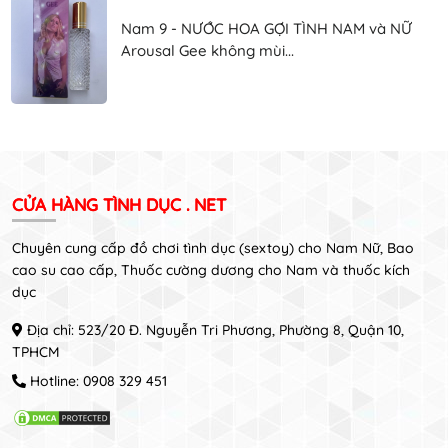
Nam 9 - NƯỚC HOA GỢI TÌNH NAM và NỮ
Arousal Gee không mùi...
CỬA HÀNG TÌNH DỤC . NET
Chuyên cung cấp đồ chơi tình dục (sextoy) cho Nam Nữ, Bao
cao su cao cấp, Thuốc cường dương cho Nam và thuốc kích
dục
Địa chỉ: 523/20 Đ. Nguyễn Tri Phương, Phường 8, Quận 10,
TPHCM
Hotline:
0908 329 451