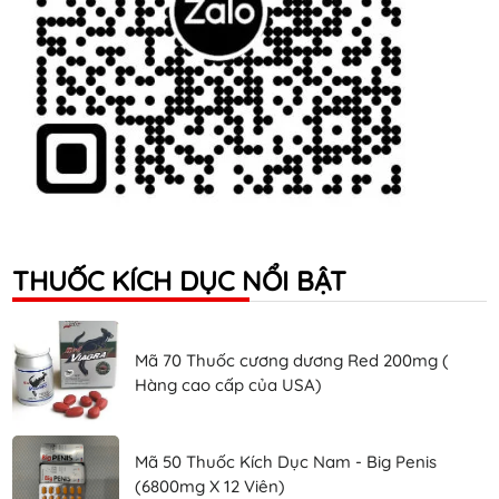
THUỐC KÍCH DỤC NỔI BẬT
Mã 70 Thuốc cương dương Red 200mg (
Hàng cao cấp của USA)
Mã 50 Thuốc Kích Dục Nam - Big Penis
(6800mg X 12 Viên)