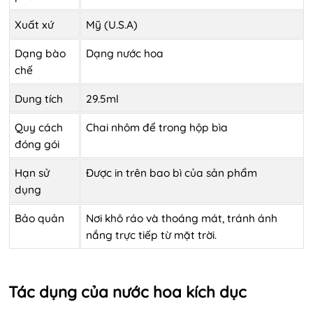
Xuất xứ
Mỹ (U.S.A)
Dạng bào
Dạng nước hoa
chế
Dung tích
29.5ml
Quy cách
Chai nhôm để trong hộp bìa
đóng gói
Hạn sử
Được in trên bao bì của sản phẩm
dụng
Bảo quản
Nơi khô ráo và thoáng mát, tránh ánh
nắng trực tiếp từ mặt trời.
Tác dụng của nước hoa kích dục