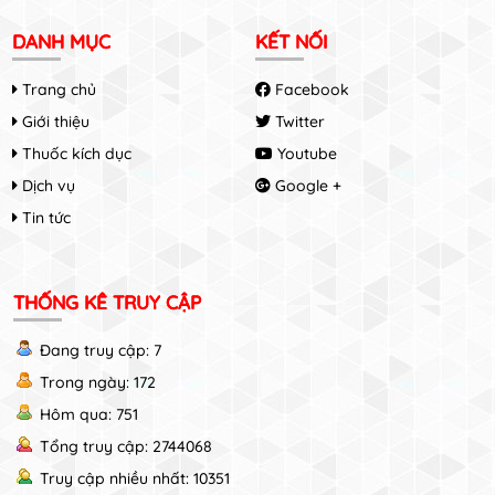
DANH MỤC
KẾT NỐI
Trang chủ
Facebook
Giới thiệu
Twitter
Thuốc kích dục
Youtube
Dịch vụ
Google +
Tin tức
THỐNG KÊ TRUY CẬP
Đang truy cập: 7
Trong ngày: 172
Hôm qua: 751
Tổng truy cập: 2744068
Truy cập nhiều nhất: 10351