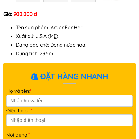
Giá:
900.000 đ
Tên sản phẩm: Ardor For Her.
Xuất xứ: U.S.A (Mỹ).
Dạng bào chế: Dạng nước hoa.
Dung tích: 29.5ml.
ĐẶT HÀNG NHANH
Họ và tên:
*
Điện thoại:
*
Nội dung:
*