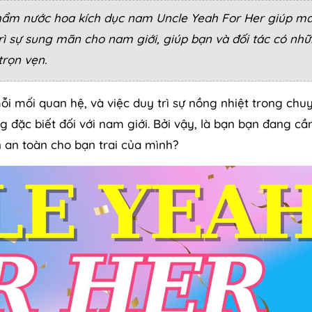
 phẩm nước hoa kích dục nam Uncle Yeah For Her giúp m
ì sự sung mãn cho nam giới, giúp bạn và đối tác có nh
trọn vẹn.
i mối quan hệ, và việc duy trì sự nồng nhiệt trong chu
 đặc biết đối với nam giới. Bởi vậy, là bạn bạn đang cầ
an toàn cho bạn trai của mình?