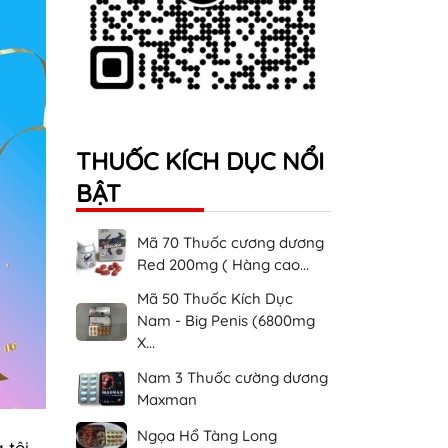
THUỐC KÍCH DỤC NỔI
BẬT
Mã 70 Thuốc cương dương
Red 200mg ( Hàng cao...
Mã 50 Thuốc Kích Dục
Nam - Big Penis (6800mg
X...
Nam 3 Thuốc cường dương
Maxman
Ngọa Hổ Tàng Long
tôi.