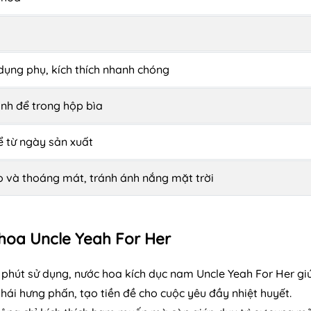
dụng phụ, kích thích nhanh chóng
inh để trong hộp bìa
ể từ ngày sản xuất
o và thoáng mát, tránh ánh nắng mặt trời
 hoa Uncle Yeah For Her
10 phút sử dụng, nước hoa kích dục nam Uncle Yeah For Her gi
ái hưng phấn, tạo tiền đề cho cuộc yêu đầy nhiệt huyết.