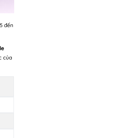
5 đến
le
c của