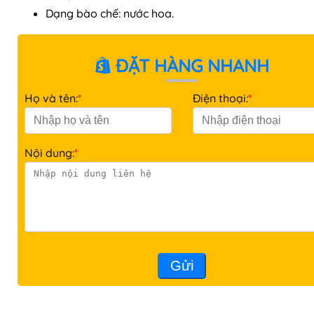
Dạng bào chế: nước hoa.
ĐẶT HÀNG NHANH
Họ và tên:
*
Điện thoại:
*
Nội dung:
*
Gửi