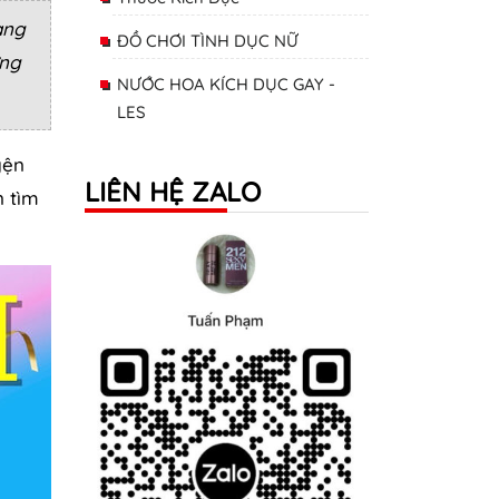
ang
ĐỒ CHƠI TÌNH DỤC NỮ
ững
NƯỚC HOA KÍCH DỤC GAY -
LES
yện
LIÊN HỆ ZALO
n tìm