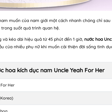
 ham muốn của nam giới một cách nhanh chóng chỉ sau 
 trong suốt quá trình quan hệ.
và kéo dài hiệu quả từ 45 phút đến 1 giờ,
nước hoa Unc
u của nhiều phụ nữ khi muốn cải thiện đời sống tình dụ
c hoa kích dục nam Uncle Yeah For Her
 For Her
(Korea)
 hoa