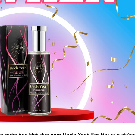
ẩm
nước hoa kích dục nam Uncle Yeah For Her
của chúng 