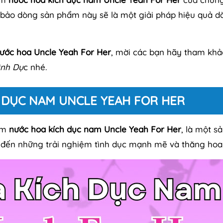
 bảo dòng sản phẩm này sẽ là một giải pháp hiệu quả d
ước hoa Uncle Yeah For Her
, mời các bạn hãy tham khả
ình Dụ
c nhé.
H DỤC NAM UNCLE YEAH FOR HER
hẩm
nước hoa kích dục nam Uncle Yeah For Her
, là một s
đến những trải nghiệm tình dục mạnh mẽ và thăng hoa