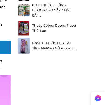
CD 1 THUỐC CƯỜNG
ành
DƯƠNG CAO CẤP NHẬT
BẢN...
o
Thuốc Cường Dương Ngựa
Thái Lan
Nam 9 - NƯỚC HOA GỢI
TÌNH NAM và NỮ Arousal...
ản
.