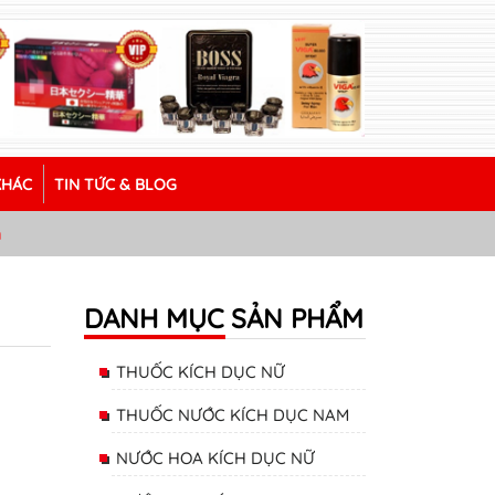
KHÁC
TIN TỨC & BLOG
m
DANH MỤC SẢN PHẨM
THUỐC KÍCH DỤC NỮ
THUỐC NƯỚC KÍCH DỤC NAM
NƯỚC HOA KÍCH DỤC NỮ