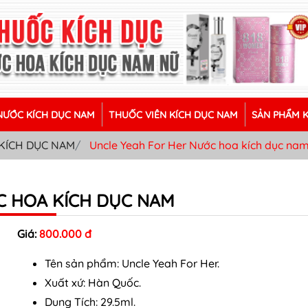
ƯỚC KÍCH DỤC NAM
THUỐC VIÊN KÍCH DỤC NAM
SẢN PHẨM 
KÍCH DỤC NAM
Uncle Yeah For Her Nước hoa kích dục na
C HOA KÍCH DỤC NAM
Giá:
800.000 đ
Tên sản phẩm: Uncle Yeah For Her.
Xuất xứ: Hàn Quốc.
Dung Tích: 29.5ml.