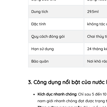
Dung tích
29.5ml
Đặc tính
không tác 
Quy cách đóng gói
Chai thủy t
Hạn sử dụng
24 tháng k
Bảo quản
Nơi khô rá
3. Công dụng nổi bật của nước
Kích dục nhanh chóng
: Chỉ sau 5 đến 
nam giới nhanh chóng đạt được trạng th