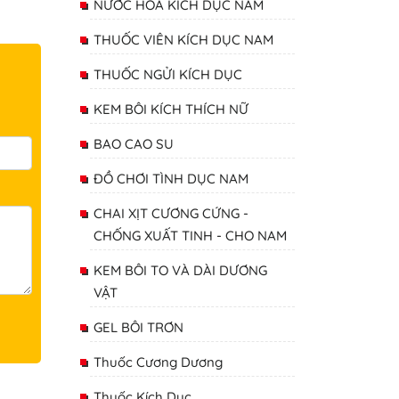
NƯỚC HOA KÍCH DỤC NAM
THUỐC VIÊN KÍCH DỤC NAM
THUỐC NGỬI KÍCH DỤC
KEM BÔI KÍCH THÍCH NỮ
BAO CAO SU
ĐỒ CHƠI TÌNH DỤC NAM
CHAI XỊT CƯƠNG CỨNG -
CHỐNG XUẤT TINH - CHO NAM
KEM BÔI TO VÀ DÀI DƯƠNG
VẬT
GEL BÔI TRƠN
Thuốc Cương Dương
Thuốc Kích Dục