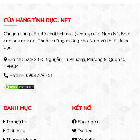
CỬA HÀNG TÌNH DỤC . NET
Chuyên cung cấp đồ chơi tình dục (sextoy) cho Nam Nữ, Bao
cao su cao cấp, Thuốc cường dương cho Nam và thuốc kích
dục
Địa chỉ: 523/20 Đ. Nguyễn Tri Phương, Phường 8, Quận 10,
TPHCM
Hotline:
0908 329 451
DANH MỤC
KẾT NỐI
Trang chủ
Facebook
Giới thiệu
Twitter
Thuốc kích dục
Youtube