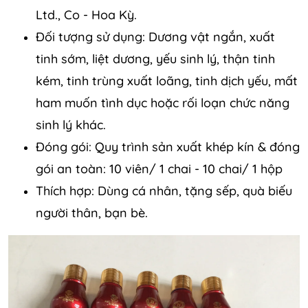
Ltd., Co - Hoa Kỳ.
Đối tượng sử dụng: Dương vật ngắn, xuất
tinh sớm, liệt dương, yếu sinh lý, thận tinh
kém, tinh trùng xuất loãng, tinh dịch yếu, mất
ham muốn tình dục hoặc rối loạn chức năng
sinh lý khác.
Đóng gói: Quy trình sản xuất khép kín & đóng
gói an toàn: 10 viên/ 1 chai - 10 chai/ 1 hộp
Thích hợp: Dùng cá nhân, tặng sếp, quà biếu
người thân, bạn bè.