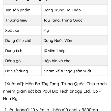
Tên sản phẩm
Đông Trùng Hạ Thảo
Thương hiệu
Tây Tạng, Trung Quốc
Xuất xứ
Mỹ
Dạng điều chế
Dạng Nước Viên
Dung tích
10 viên 1 hộp
Đóng gói
Hộp bìa và chai
Hạn sử dụng
3 năm kể từ ngày sản xuất
-[Xuất xứ]: Môn Ba Tây Tạng. Trung Quốc. Chịu trách
nhiệm giám sát bởi Paul Bio Techlonogy Ltd., Co -
Hoa Kỳ.
-[Liều lượng]: 10 viên lo - hộp x10 chai x 9800mg.