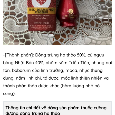
-[Thành phần]: Đông trùng hạ thảo 50%, củ ngưu
bàng Nhật Bản 40%, nhâm sâm Triều Tiên, nhung nai
tán, babarum của linh trưởng, maca, nhục thung
dung, nấm linh chi, tá dược, mộc linh thiên nhiên và
thành phần thảo dược khác (hàm lượng nhỏ bổ
sung).
Thông tin chi tiết về dàng sản phẩm thuốc cường
dương đông trùng hạ thảo