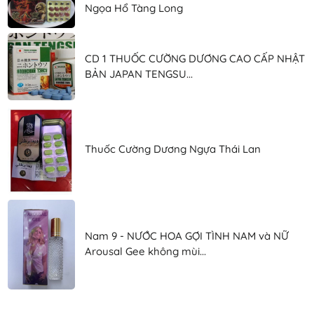
Ngọa Hổ Tàng Long
CD 1 THUỐC CƯỜNG DƯƠNG CAO CẤP NHẬT
BẢN JAPAN TENGSU...
Thuốc Cường Dương Ngựa Thái Lan
Nam 9 - NƯỚC HOA GỢI TÌNH NAM và NỮ
Arousal Gee không mùi...