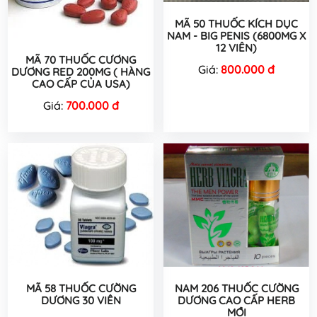
MÃ 50 THUỐC KÍCH DỤC
NAM - BIG PENIS (6800MG X
12 VIÊN)
MÃ 70 THUỐC CƯƠNG
Giá:
800.000 đ
DƯƠNG RED 200MG ( HÀNG
CAO CẤP CỦA USA)
Giá:
700.000 đ
MÃ 58 THUỐC CƯỜNG
NAM 206 THUỐC CƯỜNG
DƯƠNG 30 VIÊN
DƯƠNG CAO CẤP HERB
MỚI