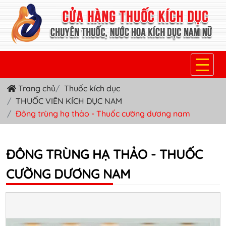
Trang chủ
Thuốc kích dục
TRANG CHỦ
THUỐC VIÊN KÍCH DỤC NAM
THUỐC KÍCH DỤC NỮ
Đông trùng hạ thảo - Thuốc cường dương nam
THUỐC NƯỚC KÍCH DỤC NAM
ĐÔNG TRÙNG HẠ THẢO - THUỐC
THUỐC VIÊN KÍCH DỤC NAM
CƯỜNG DƯƠNG NAM
SẢN PHẨM KHÁC
TIN TỨC & BLOG