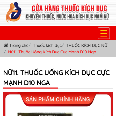
Trang chủ
Thuốc kích dục
THUỐC KÍCH DỤC NỮ
TRANG CHỦ
Nữ11. Thuốc Uống Kích Dục Cực Mạnh D10 Nga
THUỐC KÍCH DỤC NỮ
THUỐC NƯỚC KÍCH DỤC NAM
NỮ11. THUỐC UỐNG KÍCH DỤC CỰC
MẠNH D10 NGA
THUỐC VIÊN KÍCH DỤC NAM
SẢN PHẨM KHÁC
TIN TỨC & BLOG