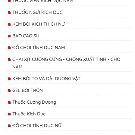
THUỐC VIÊN KÍCH DỤC NAM
THUỐC NGỬI KÍCH DỤC
KEM BÔI KÍCH THÍCH NỮ
BAO CAO SU
ĐỒ CHƠI TÌNH DỤC NAM
CHAI XỊT CƯƠNG CỨNG - CHỐNG XUẤT TINH - CHO
NAM
KEM BÔI TO VÀ DÀI DƯƠNG VẬT
GEL BÔI TRƠN
Thuốc Cương Dương
Thuốc Kích Dục
ĐỒ CHƠI TÌNH DỤC NỮ