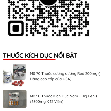
THUỐC KÍCH DỤC NỔI BẬT
Mã 70 Thuốc cương dương Red 200mg (
Hàng cao cấp của USA)
Mã 50 Thuốc Kích Dục Nam - Big Penis
(6800mg X 12 Viên)