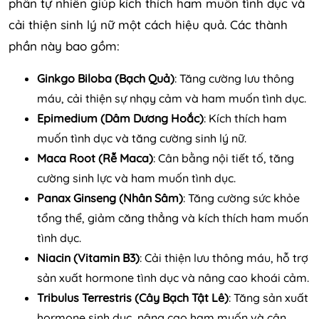
phần tự nhiên giúp kích thích ham muốn tình dục và
cải thiện sinh lý nữ một cách hiệu quả. Các thành
phần này bao gồm:
Ginkgo Biloba (Bạch Quả)
: Tăng cường lưu thông
máu, cải thiện sự nhạy cảm và ham muốn tình dục.
Epimedium (Dâm Dương Hoắc)
: Kích thích ham
muốn tình dục và tăng cường sinh lý nữ.
Maca Root (Rễ Maca)
: Cân bằng nội tiết tố, tăng
cường sinh lực và ham muốn tình dục.
Panax Ginseng (Nhân Sâm)
: Tăng cường sức khỏe
tổng thể, giảm căng thẳng và kích thích ham muốn
tình dục.
Niacin (Vitamin B3)
: Cải thiện lưu thông máu, hỗ trợ
sản xuất hormone tình dục và nâng cao khoái cảm.
Tribulus Terrestris (Cây Bạch Tật Lê)
: Tăng sản xuất
hormone sinh dục, nâng cao ham muốn và cân