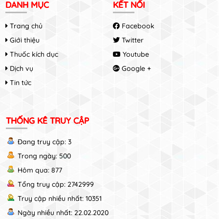
DANH MỤC
KẾT NỐI
Trang chủ
Facebook
Giới thiệu
Twitter
Thuốc kích dục
Youtube
Dịch vụ
Google +
Tin tức
THỐNG KÊ TRUY CẬP
Đang truy cập: 3
Trong ngày: 500
Hôm qua: 877
Tổng truy cập: 2742999
Truy cập nhiều nhất: 10351
Ngày nhiều nhất: 22.02.2020