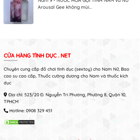
Nam 9 - NƯỚC HOA GỢI TÌNH NAM và NỮ
Arousal Gee không mùi...
CỬA HÀNG TÌNH DỤC . NET
Chuyên cung cấp đồ chơi tình dục (sextoy) cho Nam Nữ, Bao
cao su cao cấp, Thuốc cường dương cho Nam và thuốc kích
dục
Địa chỉ: 523/20 Đ. Nguyễn Tri Phương, Phường 8, Quận 10,
TPHCM
Hotline:
0908 329 451