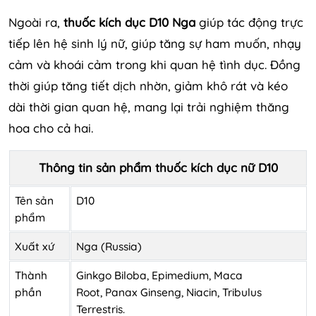
Ngoài ra,
thuốc kích dục D10 Nga
giúp tác động trực
tiếp lên hệ sinh lý nữ, giúp tăng sự ham muốn, nhạy
cảm và khoái cảm trong khi quan hệ tình dục. Đồng
thời giúp tăng tiết dịch nhờn, giảm khô rát và kéo
dài thời gian quan hệ, mang lại trải nghiệm thăng
hoa cho cả hai.
Thông tin sản phẩm thuốc kích dục nữ D10
Tên sản
D10
phẩm
Xuất xứ
Nga (Russia)
Thành
Ginkgo Biloba, Epimedium, Maca
phần
Root, Panax Ginseng, Niacin, Tribulus
Terrestris.