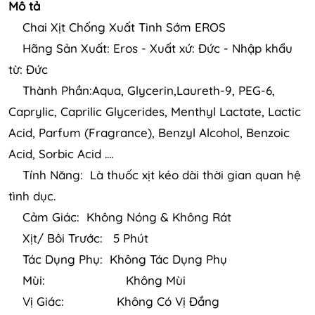
Mô tả
Chai Xịt Chống Xuất Tinh Sớm EROS
Hãng Sản Xuất: Eros - Xuất xứ: Đức - Nhập khẩu
từ: Đức
Thành Phần:Aqua, Glycerin,Laureth-9, PEG-6,
Caprylic, Caprilic Glycerides, Menthyl Lactate, Lactic
Acid, Parfum (Fragrance), Benzyl Alcohol, Benzoic
Acid, Sorbic Acid ....
Tính Năng: Là thuốc xịt kéo dài thời gian quan hệ
tình dục.
Cảm Giác: Không Nóng & Không Rát
Xịt/ Bôi Trước: 5 Phút
Tác Dụng Phụ: Không Tác Dụng Phụ
Mùi: Không Mùi
Vị Giác: Không Có Vị Đắng