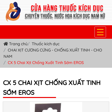
Trang chủ
Thuốc kích dục
TRANG CHỦ
CHAI XỊT CƯƠNG CỨNG - CHỐNG XUẤT TINH - CHO
NAM
THUỐC KÍCH DỤC NỮ
CX 5 Chai Xịt Chống Xuất Tinh Sớm EROS
THUỐC NƯỚC KÍCH DỤC NAM
THUỐC VIÊN KÍCH DỤC NAM
CX 5 CHAI XỊT CHỐNG XUẤT TINH
SẢN PHẨM KHÁC
SỚM EROS
TIN TỨC & BLOG