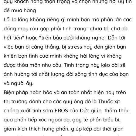
quý khách hàng thận trọng và chọn những nơi uy tín
để mua hàng
Lỗi lo lắng không riêng gì mình bạn mà phần lớn các
đấng mày râu gặp phải tình trạng" chưa tới chợ đã
hết tiền" hoặc "trên bảo dưới không nghe'. Dẫn tới
việc bạn bị căng thẳng, bị stress hay đơn giản bạn
khiến bạn tình của mình không hài lòng vì không
được thỏa mãn nhu cầu. Tình trạng này kéo dài sẽ
ảnh hưởng tới chất lượng đời sống tình dục của bạn
và người ấy.
Biện pháp hoàn hảo và an toàn nhất hiện nay trên
thị trường dành cho các quý ông đó là Thuốc xịt
chống xuất tinh sớm EROS của Đức giúp thẩm thấu
qua phần tiếp xúc ngoài da, gây tê phần biểu bì,
giảm kích thích hưng phấn, giúp kép dài thời gian