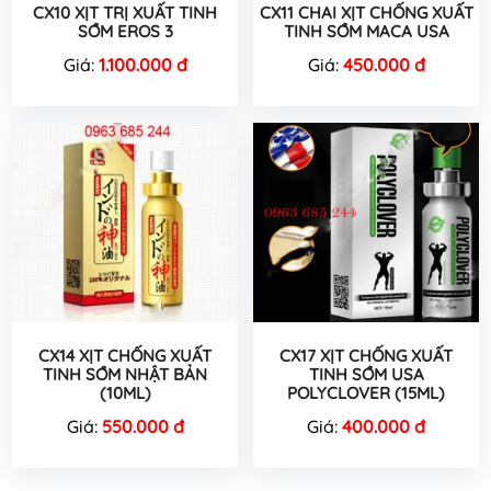
CX10 XỊT TRỊ XUẤT TINH
CX11 CHAI XỊT CHỐNG XUẤT
SỚM EROS 3
TINH SỚM MACA USA
Giá:
1.100.000 đ
Giá:
450.000 đ
CX14 XỊT CHỐNG XUẤT
CX17 XỊT CHỐNG XUẤT
TINH SỚM NHẬT BẢN
TINH SỚM USA
(10ML)
POLYCLOVER (15ML)
Giá:
550.000 đ
Giá:
400.000 đ