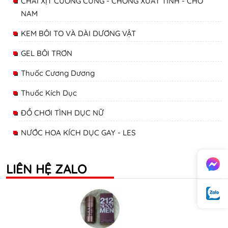
CHAI XỊT CƯƠNG CỨNG - CHỐNG XUẤT TINH - CHO
NAM
KEM BÔI TO VÀ DÀI DƯƠNG VẬT
GEL BÔI TRƠN
Thuốc Cương Dương
Thuốc Kích Dục
ĐỒ CHƠI TÌNH DỤC NỮ
NƯỚC HOA KÍCH DỤC GAY - LES
LIÊN HỆ ZALO