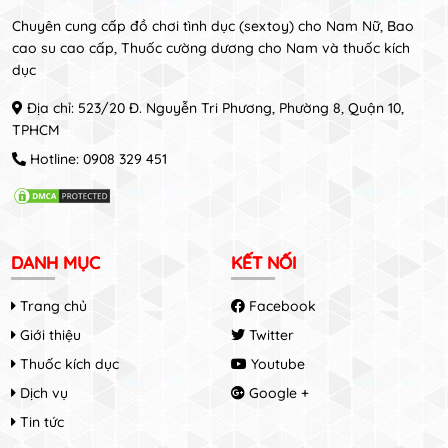
Chuyên cung cấp đồ chơi tình dục (sextoy) cho Nam Nữ, Bao
cao su cao cấp, Thuốc cường dương cho Nam và thuốc kích
dục
Địa chỉ: 523/20 Đ. Nguyễn Tri Phương, Phường 8, Quận 10,
TPHCM
Hotline:
0908 329 451
DANH MỤC
KẾT NỐI
Trang chủ
Facebook
Giới thiệu
Twitter
Thuốc kích dục
Youtube
Dịch vụ
Google +
Tin tức