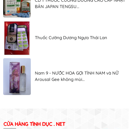
CD 1 THUỐC CƯỜNG DƯƠNG CAO CẤP NHẬT
BẢN JAPAN TENGSU...
Thuốc Cường Dương Ngựa Thái Lan
Nam 9 - NƯỚC HOA GỢI TÌNH NAM và NỮ
Arousal Gee không mùi...
CỬA HÀNG TÌNH DỤC . NET