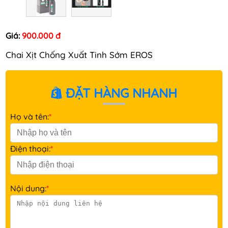
Giá:
900.000 đ
Chai Xịt Chống Xuất Tinh Sớm EROS
ĐẶT HÀNG NHANH
Họ và tên:
*
Điện thoại:
*
Nội dung:
*