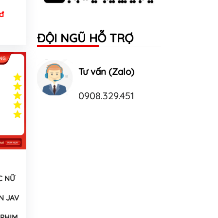
đ
ĐỘI NGŨ HỖ TRỢ
Tư vấn (Zalo)
0908.329.451
C NỮ
N JAV
PHIM