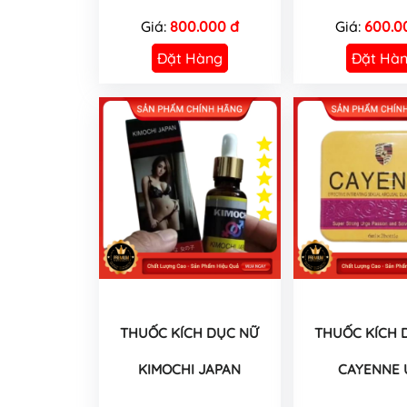
Giá:
800.000 đ
Giá:
600.0
Đặt Hàng
Đặt Hà
THUỐC KÍCH DỤC NỮ
THUỐC KÍCH 
KIMOCHI JAPAN
CAYENNE 