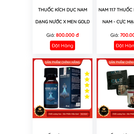
THUỐC KÍCH DỤC NAM
NAM 117 THUỐC
DẠNG NƯỚC X MEN GOLD
NAM - CỰC MẠ
Giá:
800.000 đ
Giá:
700.0
Đặt Hàng
Đặt Hà