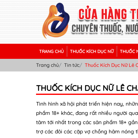
TRANG CHỦ
THUỐC KÍCH DỤC NỮ
THUỐC N
Trang chủ
Tin tức
Thuốc Kích Dục Nữ Lê 
THUỐC KÍCH DỤC NỮ LÊ CH
Tình hình xã hội phát triển hiện nay, nh
phẩm 18+ khác, đang rất nhiều người qu
tâm tới nhất trong các sản phẩm 18+ gầ
trợ các đôi các cặp vợ chồng hâm nóng t