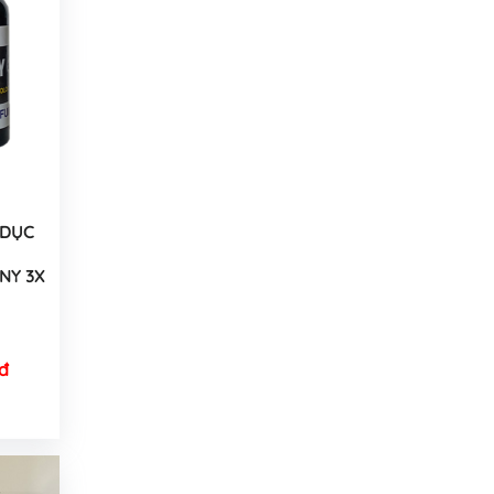
 DỤC
NY 3X
đ