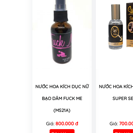
NƯỚC HOA KÍCH DỤC NỮ
NƯỚC HOA KÍC
BẠO DÂM FUCK ME
SUPER S
(MS21A)
Giá:
800.000 đ
Giá:
700.0