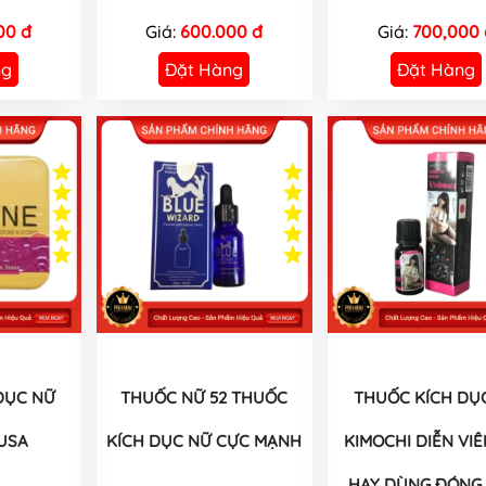
00 đ
Giá:
600.000 đ
Giá:
700,000 
ng
Đặt Hàng
Đặt Hàng
DỤC NỮ
THUỐC NỮ 52 THUỐC
THUỐC KÍCH DỤ
USA
KÍCH DỤC NỮ CỰC MẠNH
KIMOCHI DIỄN VIÊ
HAY DÙNG ĐÓNG 