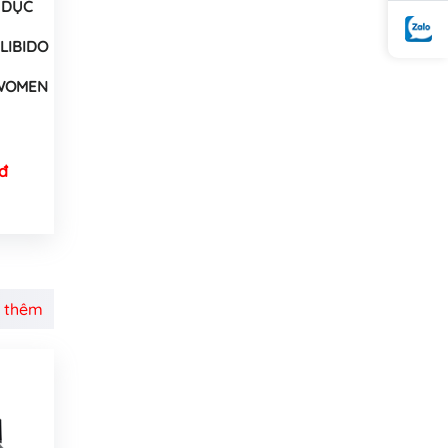
 DỤC
LIBIDO
 WOMEN
đ
 thêm