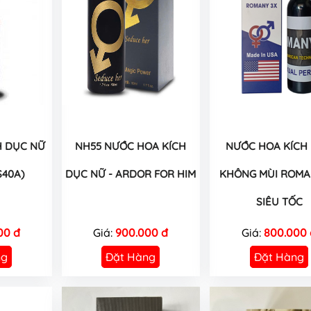
H DỤC NỮ
NH55 NƯỚC HOA KÍCH
NƯỚC HOA KÍCH
S40A)
DỤC NỮ - ARDOR FOR HIM
KHÔNG MÙI ROMA
SIÊU TỐC
00 đ
Giá:
900.000 đ
Giá:
800.000 
ng
Đặt Hàng
Đặt Hàng