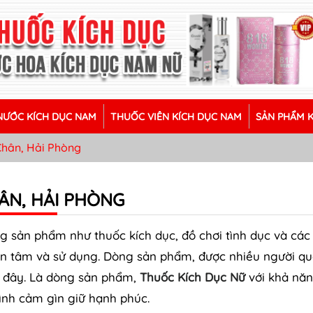
ƯỚC KÍCH DỤC NAM
THUỐC VIÊN KÍCH DỤC NAM
SẢN PHẨM 
Chân, Hải Phòng
ÂN, HẢI PHÒNG
ững sản phẩm như thuốc kích dục, đồ chơi tình dục và các
an tâm và sử dụng. Dòng sản phẩm, được nhiều người q
n đây. Là dòng sản phẩm,
Thuốc Kích Dục Nữ
với khả nă
ình cảm gìn giữ hạnh phúc.