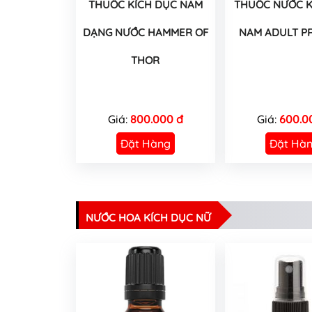
THUỐC KÍCH DỤC NAM
THUỐC NƯỚC K
DẠNG NƯỚC HAMMER OF
NAM ADULT P
THOR
Giá:
800.000 đ
Giá:
600.0
Đặt Hàng
Đặt Hà
NƯỚC HOA KÍCH DỤC NỮ