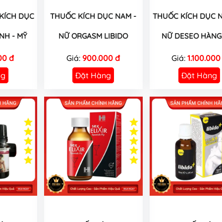
 KÍCH DỤC
THUỐC KÍCH DỤC NAM -
THUỐC KÍCH DỤC N
NH - MỸ
NỮ ORGASM LIBIDO
NỮ DESEO HÀNG 
00 đ
Giá:
900.000 đ
Giá:
1.100.000
ng
Đặt Hàng
Đặt Hàng