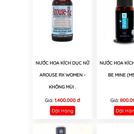
NƯỚC HOA KÍCH DỤC NỮ
NƯỚC HOA KÍC
AROUSE RX WOMEN -
BE MINE (M
KHÔNG MÙI .
Giá:
1.400.000 đ
Giá:
800.0
Đặt Hàng
Đặt Hà