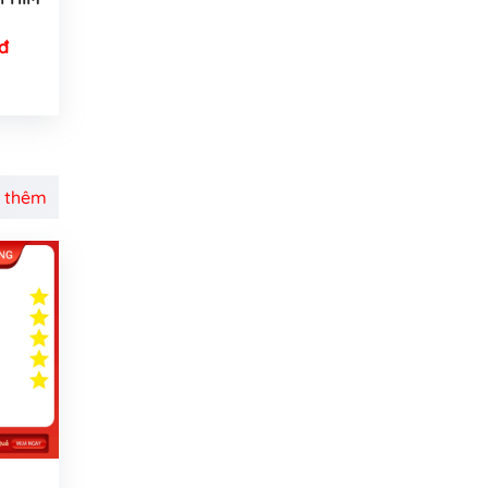
đ
 thêm