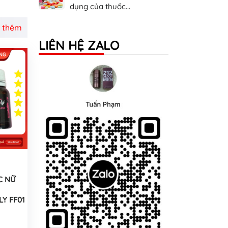
dụng của thuốc...
 thêm
LIÊN HỆ ZALO
C NỮ
Y FF01