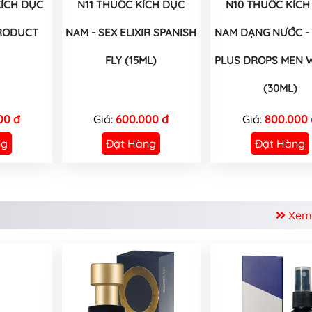
ÍCH DỤC
N11 THUỐC KÍCH DỤC
N10 THUỐC KÍCH
RODUCT
NAM - SEX ELIXIR SPANISH
NAM DẠNG NƯỚC - 
FLY (15ML)
PLUS DROPS MEN
(30ML)
00 đ
Giá:
600.000 đ
Giá:
800.000 
ng
Đặt Hàng
Đặt Hàng
Xem