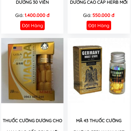
DƯƠNG 30 VIÊN
DƯƠNG CAO CẤP HERB MỚI
Giá:
1.400.000 đ
Giá:
550.000 đ
Đặt Hàng
Đặt Hàng
THUỐC CƯỜNG DƯƠNG CHO
MÃ 43 THUỐC CƯỜNG