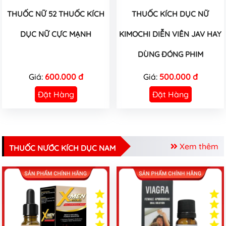
THUỐC NỮ 52 THUỐC KÍCH
THUỐC KÍCH DỤC NỮ
DỤC NỮ CỰC MẠNH
KIMOCHI DIỄN VIÊN JAV HAY
DÙNG ĐÓNG PHIM
Giá:
600.000 đ
Giá:
500.000 đ
Đặt Hàng
Đặt Hàng
Xem thêm
THUỐC NƯỚC KÍCH DỤC NAM