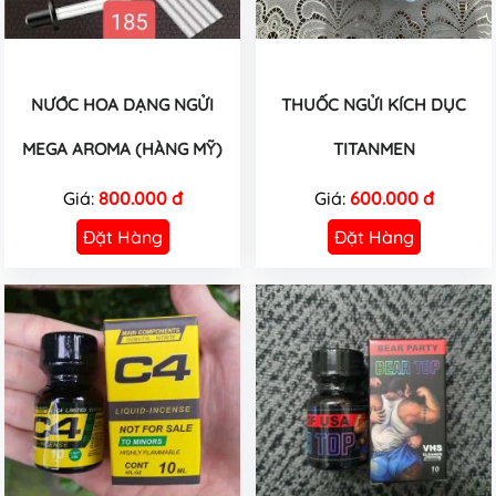
NƯỚC HOA DẠNG NGỬI
THUỐC NGỬI KÍCH DỤC
MEGA AROMA (HÀNG MỸ)
TITANMEN
Giá:
800.000 đ
Giá:
600.000 đ
Đặt Hàng
Đặt Hàng