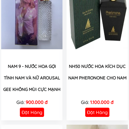
NAM 9 - NƯỚC HOA GỢI
NH50 NƯỚC HOA KÍCH DỤC
TÌNH NAM VÀ NỮ AROUSAL
NAM PHERONONE CHO NAM
GEE KHÔNG MÙI CỰC MẠNH
Giá:
900.000 đ
Giá:
1.100.000 đ
Đặt Hàng
Đặt Hàng