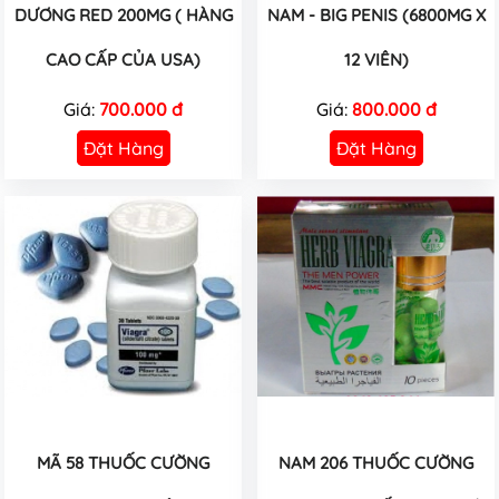
DƯƠNG RED 200MG ( HÀNG
NAM - BIG PENIS (6800MG X
CAO CẤP CỦA USA)
12 VIÊN)
Giá:
700.000 đ
Giá:
800.000 đ
Đặt Hàng
Đặt Hàng
MÃ 58 THUỐC CƯỜNG
NAM 206 THUỐC CƯỜNG