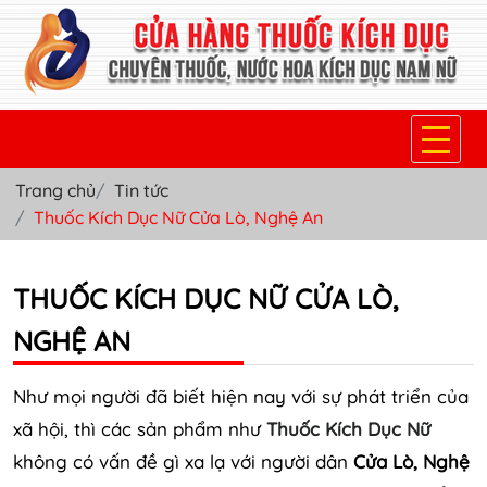
Trang chủ
Tin tức
TRANG CHỦ
Thuốc Kích Dục Nữ Cửa Lò, Nghệ An
THUỐC KÍCH DỤC NỮ
THUỐC KÍCH DỤC NỮ CỬA LÒ,
THUỐC NƯỚC KÍCH DỤC NAM
NGHỆ AN
THUỐC VIÊN KÍCH DỤC NAM
SẢN PHẨM KHÁC
Như mọi người đã biết hiện nay với sự phát triển của
xã hội, thì các sản phẩm như
Thuốc Kích Dục Nữ
TIN TỨC & BLOG
không có vấn đề gì xa lạ với người dân
Cửa Lò, Nghệ