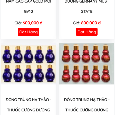
NAM CAO CẤP GOLD MỚI
DUƠNG GERMANY MUST
GV10
STATE
Giá:
600,000 đ
Giá:
800.000 đ
Đặt Hàng
Đặt Hàng
ĐÔNG TRÙNG HẠ THẢO -
ĐÔNG TRÙNG HẠ THẢO -
THUỐC CƯỜNG DƯƠNG
THUỐC CƯỜNG DƯƠNG