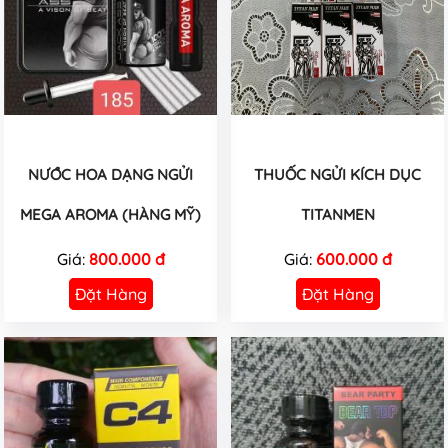
NƯỚC HOA DẠNG NGỬI
THUỐC NGỬI KÍCH DỤC
MEGA AROMA (HÀNG MỸ)
TITANMEN
Giá:
800.000 đ
Giá:
600.000 đ
Đặt Hàng
Đặt Hàng