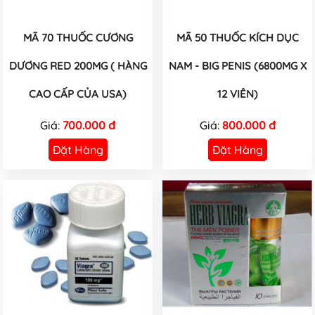
MÃ 70 THUỐC CƯƠNG
MÃ 50 THUỐC KÍCH DỤC
DƯƠNG RED 200MG ( HÀNG
NAM - BIG PENIS (6800MG X
CAO CẤP CỦA USA)
12 VIÊN)
Giá:
700.000 đ
Giá:
800.000 đ
Đặt Hàng
Đặt Hàng