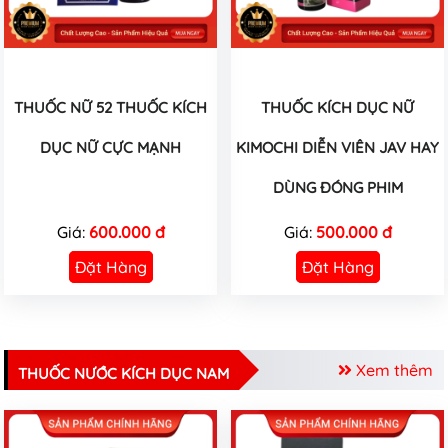
THUỐC NỮ 52 THUỐC KÍCH
THUỐC KÍCH DỤC NỮ
DỤC NỮ CỰC MẠNH
KIMOCHI DIỄN VIÊN JAV HAY
DÙNG ĐÓNG PHIM
Giá:
600.000 đ
Giá:
500.000 đ
Đặt Hàng
Đặt Hàng
Xem thêm
THUỐC NƯỚC KÍCH DỤC NAM