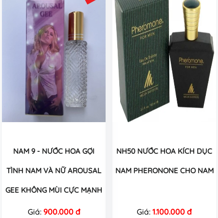
NAM 9 - NƯỚC HOA GỢI
NH50 NƯỚC HOA KÍCH DỤC
TÌNH NAM VÀ NỮ AROUSAL
NAM PHERONONE CHO NAM
GEE KHÔNG MÙI CỰC MẠNH
Giá:
900.000 đ
Giá:
1.100.000 đ