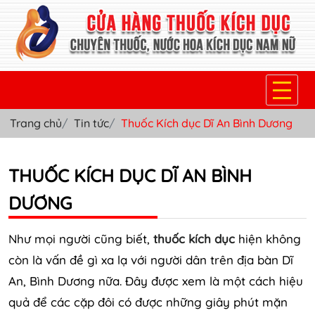
Trang chủ
Tin tức
Thuốc Kích dục Dĩ An Bình Dương
TRANG CHỦ
THUỐC KÍCH DỤC NỮ
THUỐC KÍCH DỤC DĨ AN BÌNH
THUỐC NƯỚC KÍCH DỤC NAM
DƯƠNG
THUỐC VIÊN KÍCH DỤC NAM
Như mọi người cũng biết,
thuốc kích dục
hiện không
SẢN PHẨM KHÁC
còn là vấn đề gì xa lạ với người dân trên địa bàn Dĩ
An, Bình Dương nữa. Đây được xem là một cách hiệu
TIN TỨC & BLOG
quả để các cặp đôi có được những giây phút mặn