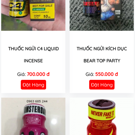
THUỐC NGỬI C4 LIQUID
THUỐC NGỬI KÍCH DỤC
INCENSE
BEAR TOP PARTY
Giá:
700.000 đ
Giá:
550.000 đ
Đặt Hàng
Đặt Hàng