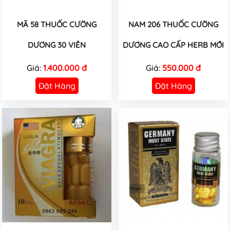
MÃ 58 THUỐC CƯỜNG
NAM 206 THUỐC CƯỜNG
DƯƠNG 30 VIÊN
DƯƠNG CAO CẤP HERB MỚI
Giá:
1.400.000 đ
Giá:
550.000 đ
Đặt Hàng
Đặt Hàng