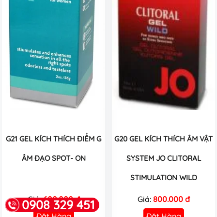
G21 GEL KÍCH THÍCH ĐIỂM G
G20 GEL KÍCH THÍCH ÂM VẬT
ÂM ĐẠO SPOT- ON
SYSTEM JO CLITORAL
STIMULATION WILD
Giá:
600.000 đ
Giá:
800.000 đ
0908 329 451
Đặt Hàng
Đặt Hàng