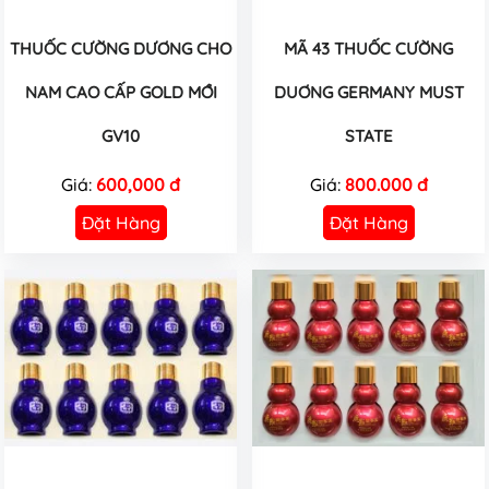
THUỐC CƯỜNG DƯƠNG CHO
MÃ 43 THUỐC CƯỜNG
NAM CAO CẤP GOLD MỚI
DUƠNG GERMANY MUST
GV10
STATE
Giá:
600,000 đ
Giá:
800.000 đ
Đặt Hàng
Đặt Hàng