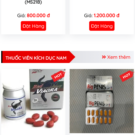
(MS21B)
Giá:
800.000 đ
Giá:
1.200.000 đ
Đặt Hàng
Đặt Hàng
Xem thêm
THUỐC VIÊN KÍCH DỤC NAM