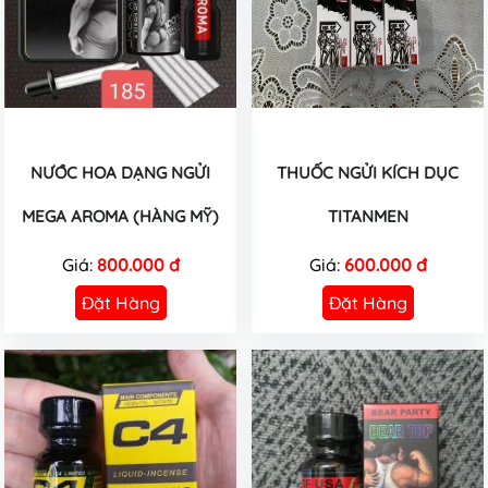
NƯỚC HOA DẠNG NGỬI
THUỐC NGỬI KÍCH DỤC
MEGA AROMA (HÀNG MỸ)
TITANMEN
Giá:
800.000 đ
Giá:
600.000 đ
Đặt Hàng
Đặt Hàng