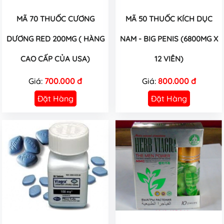
MÃ 70 THUỐC CƯƠNG
MÃ 50 THUỐC KÍCH DỤC
DƯƠNG RED 200MG ( HÀNG
NAM - BIG PENIS (6800MG X
CAO CẤP CỦA USA)
12 VIÊN)
Giá:
700.000 đ
Giá:
800.000 đ
Đặt Hàng
Đặt Hàng