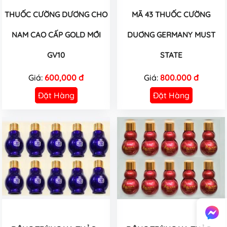
THUỐC CƯỜNG DƯƠNG CHO
MÃ 43 THUỐC CƯỜNG
NAM CAO CẤP GOLD MỚI
DUƠNG GERMANY MUST
GV10
STATE
Giá:
600,000 đ
Giá:
800.000 đ
Đặt Hàng
Đặt Hàng