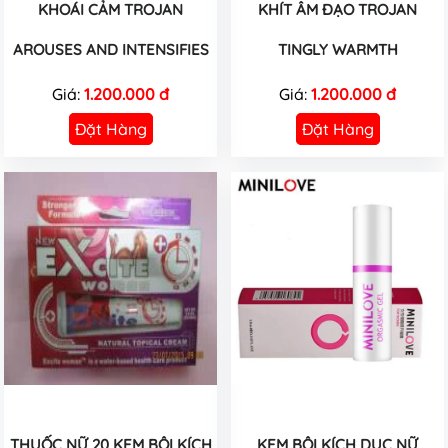
KHOÁI CẢM TROJAN
KHÍT ÂM ĐẠO TROJAN
AROUSES AND INTENSIFIES
TINGLY WARMTH
Giá:
1.200.000 đ
Giá:
1.200.000 đ
Đặt Hàng
Đặt Hàng
THUỐC NỮ 20 KEM BÔI KÍCH
KEM BÔI KÍCH DỤC NỮ