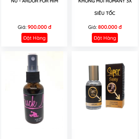
NỮ - ARDOR FOR HIM
KHÔNG MÙI ROMANY 3X
SIÊU TỐC
Giá:
900.000 đ
Giá:
800.000 đ
Đặt Hàng
Đặt Hàng