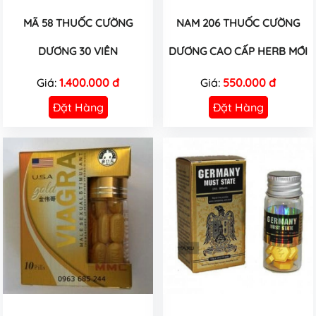
MÃ 58 THUỐC CƯỜNG
NAM 206 THUỐC CƯỜNG
DƯƠNG 30 VIÊN
DƯƠNG CAO CẤP HERB MỚI
Giá:
1.400.000 đ
Giá:
550.000 đ
Đặt Hàng
Đặt Hàng