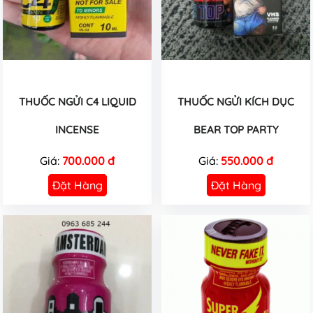
THUỐC NGỬI C4 LIQUID
THUỐC NGỬI KÍCH DỤC
INCENSE
BEAR TOP PARTY
Giá:
700.000 đ
Giá:
550.000 đ
Đặt Hàng
Đặt Hàng