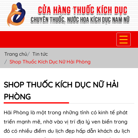
Trang chủ
Tin tức
TRANG CHỦ
Shop Thuốc Kích Dục Nữ Hải Phòng
THUỐC KÍCH DỤC NỮ
SHOP THUỐC KÍCH DỤC NỮ HẢI
THUỐC NƯỚC KÍCH DỤC NAM
PHÒNG
THUỐC VIÊN KÍCH DỤC NAM
SẢN PHẨM KHÁC
Hải Phòng là một trong những tỉnh có kinh tế phát
triển mạnh mẽ, nhờ vào vị trí địa lý ven biển trong
TIN TỨC & BLOG
đó có nhiều điểm du lịch đẹp hấp dẫn khách du lịch