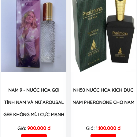
NAM 9 - NƯỚC HOA GỢI
NH50 NƯỚC HOA KÍCH DỤC
TÌNH NAM VÀ NỮ AROUSAL
NAM PHERONONE CHO NAM
GEE KHÔNG MÙI CỰC MẠNH
Giá:
900.000 đ
Giá:
1.100.000 đ