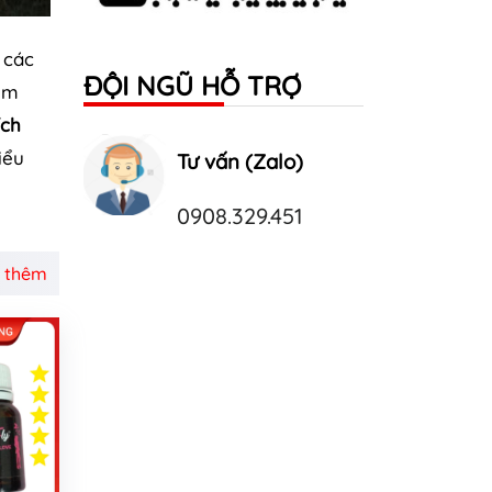
 các
ĐỘI NGŨ HỖ TRỢ
êm
ích
iểu
Tư vấn (Zalo)
0908.329.451
 thêm