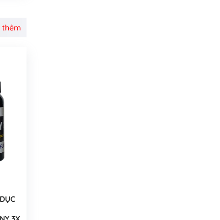
 thêm
 DỤC
NY 3X