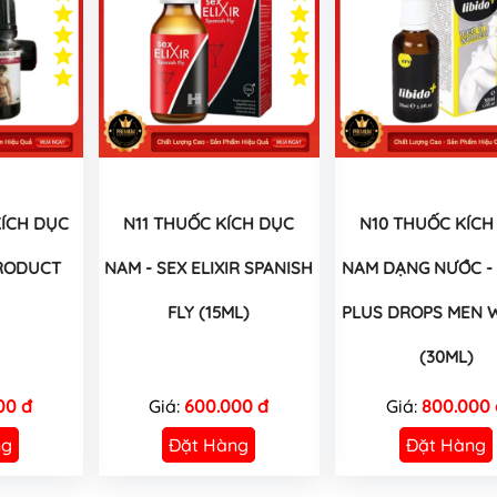
ÍCH DỤC
N11 THUỐC KÍCH DỤC
N10 THUỐC KÍCH
RODUCT
NAM - SEX ELIXIR SPANISH
NAM DẠNG NƯỚC - 
FLY (15ML)
PLUS DROPS MEN
(30ML)
00 đ
Giá:
600.000 đ
Giá:
800.000 
ng
Đặt Hàng
Đặt Hàng