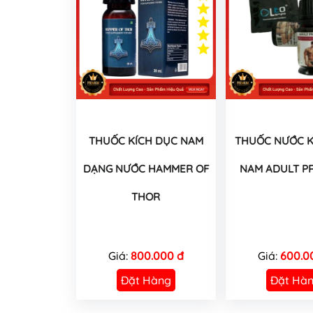
THUỐC KÍCH DỤC NAM
THUỐC NƯỚC K
DẠNG NƯỚC HAMMER OF
NAM ADULT P
THOR
Giá:
800.000 đ
Giá:
600.0
Đặt Hàng
Đặt Hà