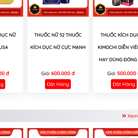
DỤC NỮ
THUỐC NỮ 52 THUỐC
THUỐC KÍCH DỤ
USA
KÍCH DỤC NỮ CỰC MẠNH
KIMOCHI DIỄN VIÊ
HAY DÙNG ĐÓNG 
00 đ
Giá:
600.000 đ
Giá:
500.000 
ng
Đặt Hàng
Đặt Hàng
Xem