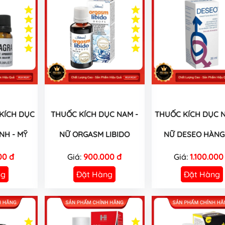
 KÍCH DỤC
THUỐC KÍCH DỤC NAM -
THUỐC KÍCH DỤC N
NH - MỸ
NỮ ORGASM LIBIDO
NỮ DESEO HÀNG 
00 đ
Giá:
900.000 đ
Giá:
1.100.000
ng
Đặt Hàng
Đặt Hàng