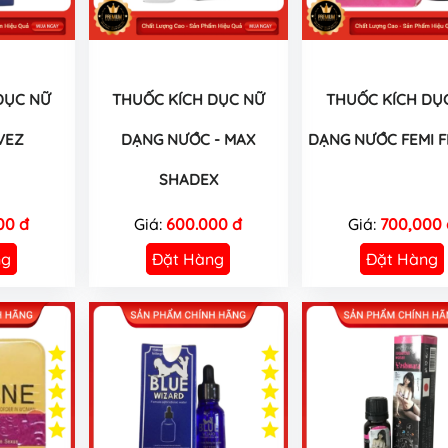
DỤC NỮ
THUỐC KÍCH DỤC NỮ
THUỐC KÍCH DỤ
VEZ
DẠNG NƯỚC - MAX
DẠNG NƯỚC FEMI FL
SHADEX
00 đ
Giá:
600.000 đ
Giá:
700,000 
ng
Đặt Hàng
Đặt Hàng