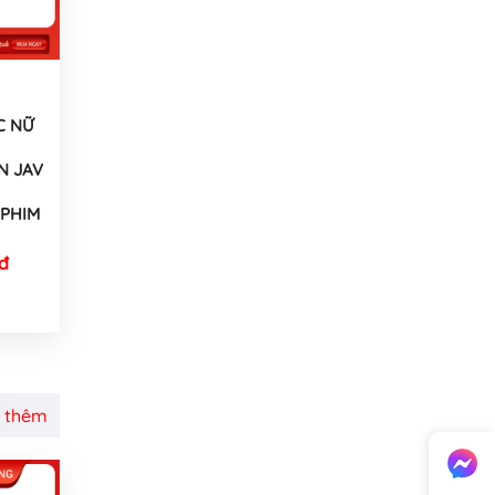
C NỮ
N JAV
PHIM
đ
 thêm