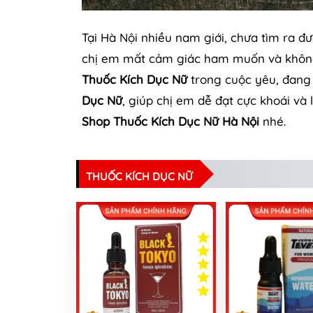
Tại Hà Nội nhiều nam giới, chưa tìm ra 
chị em mất cảm giác ham muốn và không 
Thuốc Kích Dục Nữ
trong cuộc yêu, đang l
Dục Nữ
, giúp chị em dễ đạt cực khoái và 
Shop Thuốc Kích Dục Nữ Hà Nội
nhé.
THUỐC KÍCH DỤC NỮ