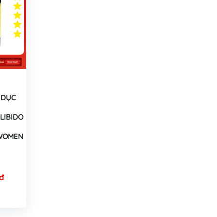
 DỤC
LIBIDO
 WOMEN
đ