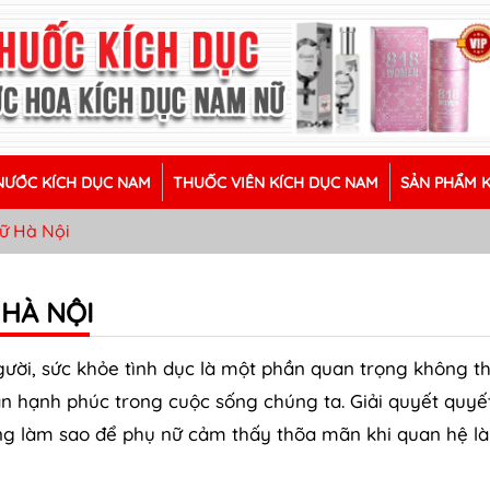
ƯỚC KÍCH DỤC NAM
THUỐC VIÊN KÍCH DỤC NAM
SẢN PHẨM 
ữ Hà Nội
HÀ NỘI
ười, sức khỏe tình dục là một phần quan trọng không t
n hạnh phúc trong cuộc sống chúng ta. Giải quyết quyế
hưng làm sao để phụ nữ cảm thấy thõa mãn khi quan hệ là