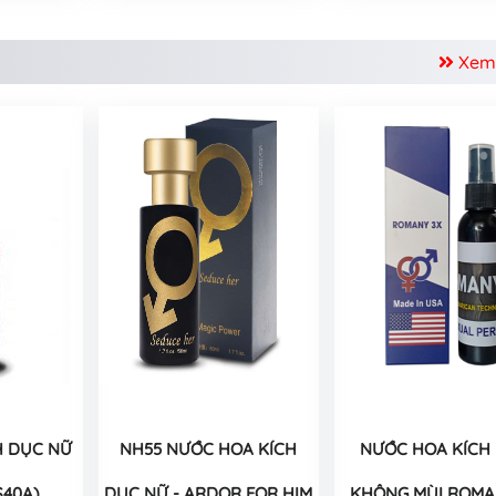
Xem
H DỤC NỮ
NH55 NƯỚC HOA KÍCH
NƯỚC HOA KÍCH
S40A)
DỤC NỮ - ARDOR FOR HIM
KHÔNG MÙI ROMA