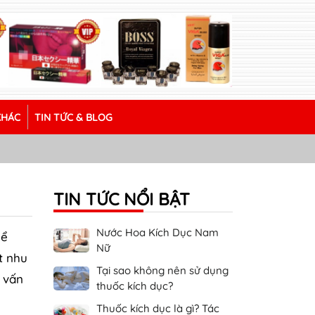
KHÁC
TIN TỨC & BLOG
TIN TỨC NỔI BẬT
Nước Hoa Kích Dục Nam
hể
Nữ
t nhu
Tại sao không nên sử dụng
 vấn
thuốc kích dục?
Thuốc kích dục là gì? Tác