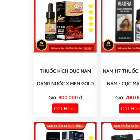
THUỐC KÍCH DỤC NAM
NAM 117 THUỐC
DẠNG NƯỚC X MEN GOLD
NAM - CỰC MẠ
Giá:
800.000 đ
Giá:
700.0
Đặt Hàng
Đặt Hà