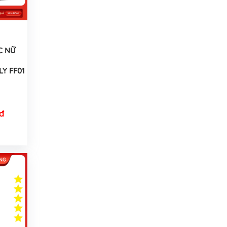
C NỮ
Y FF01
đ