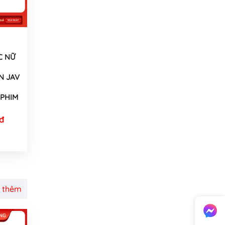
C NỮ
N JAV
PHIM
đ
 thêm