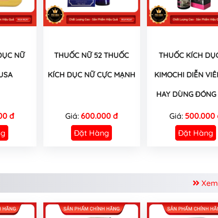
DỤC NỮ
THUỐC NỮ 52 THUỐC
THUỐC KÍCH DỤ
USA
KÍCH DỤC NỮ CỰC MẠNH
KIMOCHI DIỄN VIÊ
HAY DÙNG ĐÓNG 
00 đ
Giá:
600.000 đ
Giá:
500.000 
ng
Đặt Hàng
Đặt Hàng
Xem