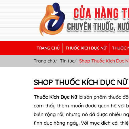
TRANG CHỦ
THUỐC KÍCH DỤC NỮ
THUỐC N
Trang chủ
Tin tức
Shop Thuốc Kích Dục 
SHOP THUỐC KÍCH DỤC NỮ
Thuốc Kích Dục Nữ
là sản phẩm thuốc đặc
cảm thấy thèm muốn được quan hệ với bạ
biến rộng rãi, nhưng nó đã được nhiều n
tình dục hàng ngày. Với mục đích cải th