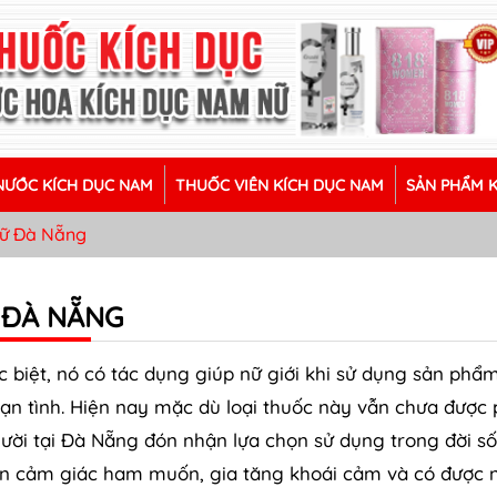
ƯỚC KÍCH DỤC NAM
THUỐC VIÊN KÍCH DỤC NAM
SẢN PHẨM 
Nữ Đà Nẵng
 ĐÀ NẴNG
 biệt, nó có tác dụng giúp nữ giới khi sử dụng sản phẩ
n tình. Hiện nay mặc dù loại thuốc này vẫn chưa được
gười tại Đà Nẵng đón nhận lựa chọn sử dụng trong đời s
iện cảm giác ham muốn, gia tăng khoái cảm và có được