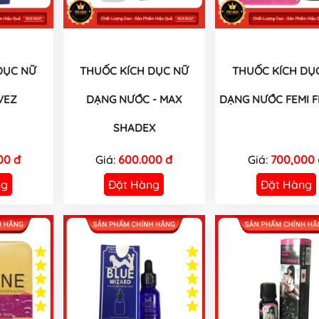
DỤC NỮ
THUỐC KÍCH DỤC NỮ
THUỐC KÍCH DỤ
VEZ
DẠNG NƯỚC - MAX
DẠNG NƯỚC FEMI FL
SHADEX
00 đ
Giá:
600.000 đ
Giá:
700,000 
ng
Đặt Hàng
Đặt Hàng