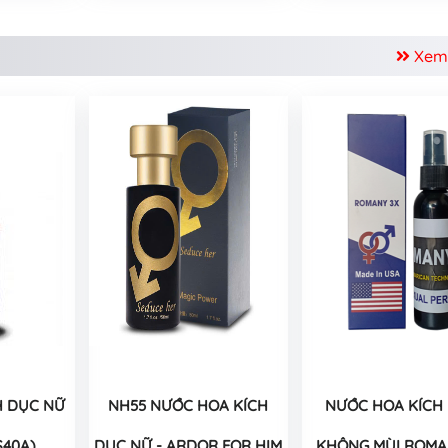
Xem
H DỤC NỮ
NH55 NƯỚC HOA KÍCH
NƯỚC HOA KÍCH
S40A)
DỤC NỮ - ARDOR FOR HIM
KHÔNG MÙI ROMA