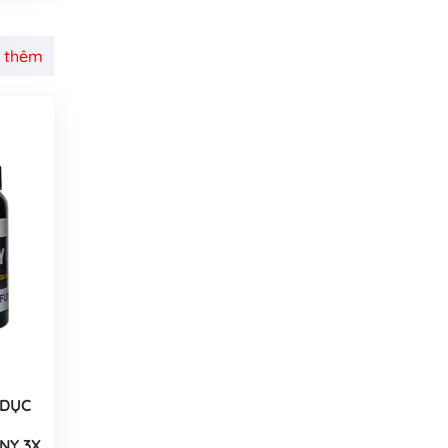
 thêm
 DỤC
NY 3X