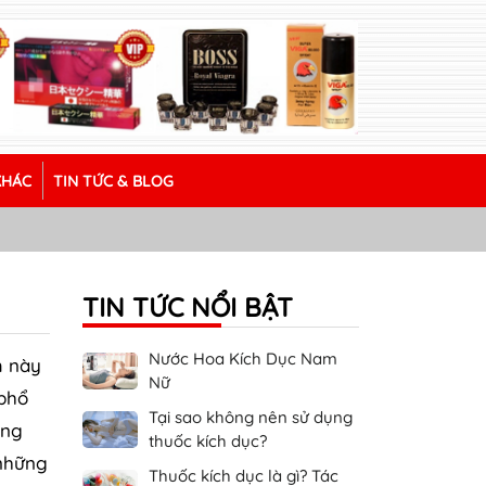
KHÁC
TIN TỨC & BLOG
TIN TỨC NỔI BẬT
Nước Hoa Kích Dục Nam
m này
Nữ
 phổ
Tại sao không nên sử dụng
ống
thuốc kích dục?
 những
Thuốc kích dục là gì? Tác