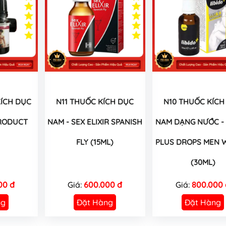
ÍCH DỤC
N11 THUỐC KÍCH DỤC
N10 THUỐC KÍCH
RODUCT
NAM - SEX ELIXIR SPANISH
NAM DẠNG NƯỚC - 
FLY (15ML)
PLUS DROPS MEN
(30ML)
00 đ
Giá:
600.000 đ
Giá:
800.000 
ng
Đặt Hàng
Đặt Hàng