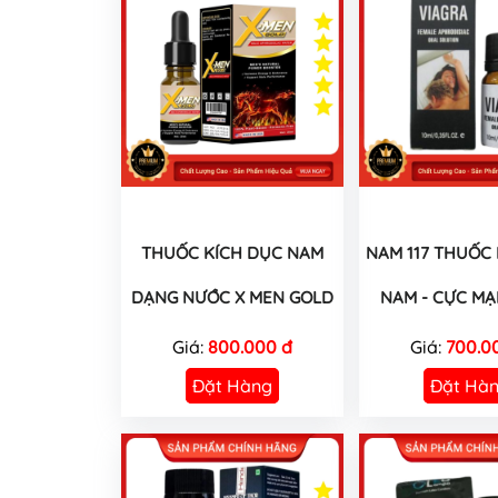
THUỐC KÍCH DỤC NAM
NAM 117 THUỐC
DẠNG NƯỚC X MEN GOLD
NAM - CỰC MẠ
Giá:
800.000 đ
Giá:
700.0
Đặt Hàng
Đặt Hà