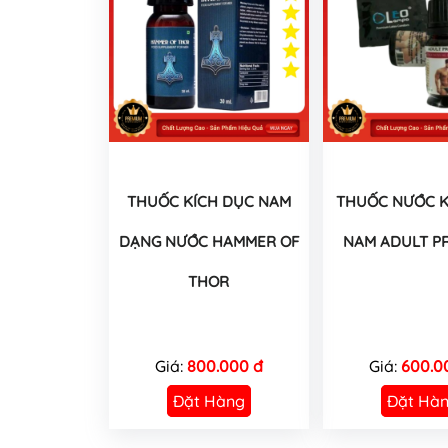
THUỐC KÍCH DỤC NAM
THUỐC NƯỚC K
DẠNG NƯỚC HAMMER OF
NAM ADULT P
THOR
Giá:
800.000 đ
Giá:
600.0
Đặt Hàng
Đặt Hà