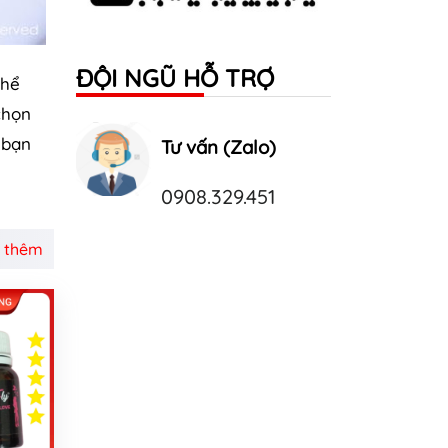
ĐỘI NGŨ HỖ TRỢ
thể
chọn
 bạn
Tư vấn (Zalo)
0908.329.451
 thêm