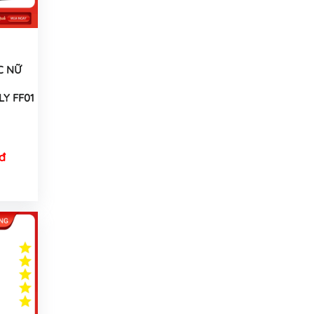
C NỮ
Y FF01
đ