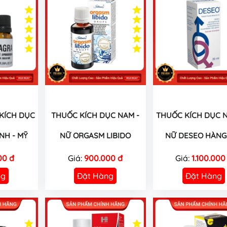
 KÍCH DỤC
THUỐC KÍCH DỤC NAM -
THUỐC KÍCH DỤC N
NH - MỸ
NỮ ORGASM LIBIDO
NỮ DESEO HÀNG 
00 đ
Giá:
900.000 đ
Giá:
1.100.000
ng
Đặt Hàng
Đặt Hàng