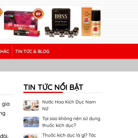
KHÁC
TIN TỨC & BLOG
TIN TỨC NỔI BẬT
Nước Hoa Kích Dục Nam
 gia
Nữ
ống
Tại sao không nên sử dụng
thuốc kích dục?
Thuốc kích dục là gì? Tác
đôi.