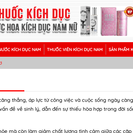
ƯỚC KÍCH DỤC NAM
THUỐC VIÊN KÍCH DỤC NAM
SẢN PHẨM 
ơ
căng thẳng, áp lực từ công việc và cuộc sống ngày càng
vấn đề về sinh lý, dẫn đến sự thiếu hòa hợp trong đời s
ỏe mà còn làm giảm chất lượng tình cảm giữa các cặp 