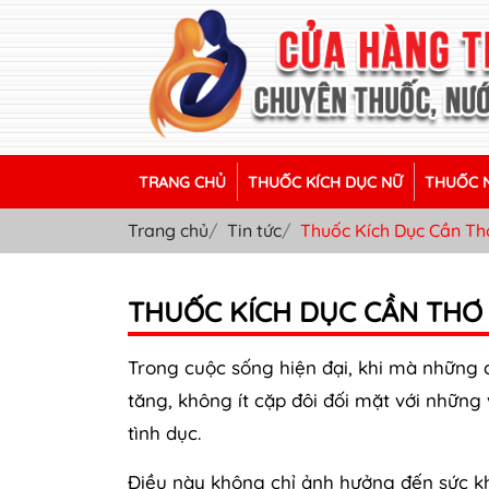
TRANG CHỦ
THUỐC KÍCH DỤC NỮ
THUỐC N
Trang chủ
Tin tức
Thuốc Kích Dục Cần Th
THUỐC KÍCH DỤC CẦN THƠ
Trong cuộc sống hiện đại, khi mà những 
tăng, không ít cặp đôi đối mặt với những 
tình dục.
Điều này không chỉ ảnh hưởng đến sức kh