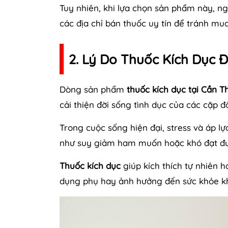
Tuy nhiên, khi lựa chọn sản phẩm này, ng
các địa chỉ bán thuốc uy tín để tránh mu
2. Lý Do Thuốc Kích Dục 
Dòng sản phẩm
thuốc kích dục tại Cần T
cải thiện đời sống tình dục của các cặp đô
Trong cuộc sống hiện đại, stress và áp lự
như suy giảm ham muốn hoặc khó đạt đượ
Thuốc kích dục
giúp kích thích tự nhiên
dụng phụ hay ảnh hưởng đến sức khỏe kh