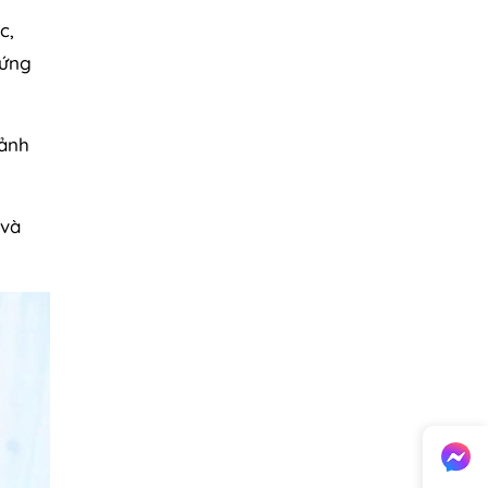
c,
hứng
 ảnh
 và