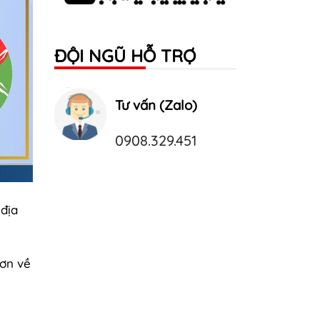
ĐỘI NGŨ HỖ TRỢ
Tư vấn (Zalo)
0908.329.451
 địa
hơn về