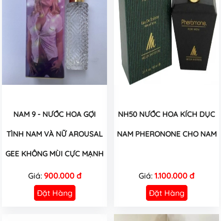
NAM 9 - NƯỚC HOA GỢI
NH50 NƯỚC HOA KÍCH DỤC
TÌNH NAM VÀ NỮ AROUSAL
NAM PHERONONE CHO NAM
GEE KHÔNG MÙI CỰC MẠNH
Giá:
900.000 đ
Giá:
1.100.000 đ
Đặt Hàng
Đặt Hàng