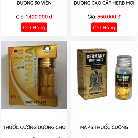
DƯƠNG 30 VIÊN
DƯƠNG CAO CẤP HERB MỚI
Giá:
1.400.000 đ
Giá:
550.000 đ
Đặt Hàng
Đặt Hàng
THUỐC CƯỜNG DƯƠNG CHO
MÃ 43 THUỐC CƯỜNG