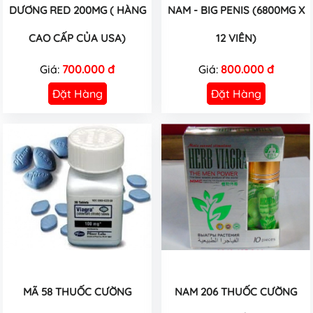
DƯƠNG RED 200MG ( HÀNG
NAM - BIG PENIS (6800MG X
CAO CẤP CỦA USA)
12 VIÊN)
Giá:
700.000 đ
Giá:
800.000 đ
Đặt Hàng
Đặt Hàng
MÃ 58 THUỐC CƯỜNG
NAM 206 THUỐC CƯỜNG