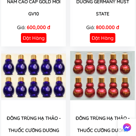
NAM CAO CẤP GOLD MỚI
DUƠNG GERMANY MUST
GV10
STATE
Giá:
600,000 đ
Giá:
800.000 đ
Đặt Hàng
Đặt Hàng
ĐÔNG TRÙNG HẠ THẢO -
ĐÔNG TRÙNG HẠ THẢO -
THUỐC CƯỜNG DƯƠNG
THUỐC CƯỜNG DƯƠNG