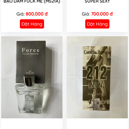
BẠO DÂM FUCK ME (MS21A)
SUPER SEXY
Giá:
800.000 đ
Giá:
700.000 đ
Đặt Hàng
Đặt Hàng