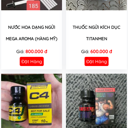
NƯỚC HOA DẠNG NGỬI
THUỐC NGỬI KÍCH DỤC
MEGA AROMA (HÀNG MỸ)
TITANMEN
Giá:
800.000 đ
Giá:
600.000 đ
Đặt Hàng
Đặt Hàng