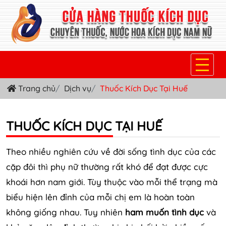
Trang chủ
Dịch vụ
Thuốc Kích Dục Tại Huế
TRANG CHỦ
THUỐC KÍCH DỤC NỮ
THUỐC KÍCH DỤC TẠI HUẾ
THUỐC NƯỚC KÍCH DỤC NAM
Theo nhiều nghiên cứu về đời sống tình dục của các
THUỐC VIÊN KÍCH DỤC NAM
cặp đôi thì phụ nữ thường rất khó để đạt được cực
khoái hơn nam giới. Tùy thuộc vào mỗi thể trạng mà
SẢN PHẨM KHÁC
biểu hiện lên đỉnh của mỗi chị em là hoàn toàn
TIN TỨC & BLOG
không giống nhau. Tuy nhiên
ham muốn tình dục
và