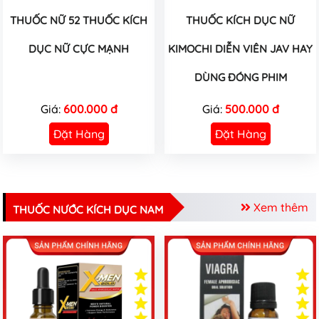
THUỐC NỮ 52 THUỐC KÍCH
THUỐC KÍCH DỤC NỮ
DỤC NỮ CỰC MẠNH
KIMOCHI DIỄN VIÊN JAV HAY
DÙNG ĐÓNG PHIM
Giá:
600.000 đ
Giá:
500.000 đ
Đặt Hàng
Đặt Hàng
Xem thêm
THUỐC NƯỚC KÍCH DỤC NAM