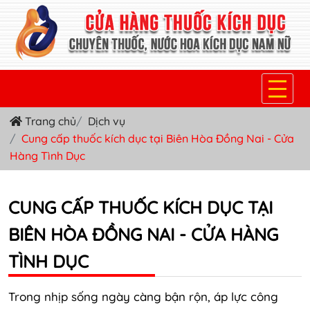
Trang chủ
Dịch vụ
TRANG CHỦ
Cung cấp thuốc kích dục tại Biên Hòa Đồng Nai - Cửa
Hàng Tình Dục
THUỐC KÍCH DỤC NỮ
THUỐC NƯỚC KÍCH DỤC NAM
CUNG CẤP THUỐC KÍCH DỤC TẠI
THUỐC VIÊN KÍCH DỤC NAM
BIÊN HÒA ĐỒNG NAI - CỬA HÀNG
SẢN PHẨM KHÁC
TÌNH DỤC
TIN TỨC & BLOG
Trong nhịp sống ngày càng bận rộn, áp lực công