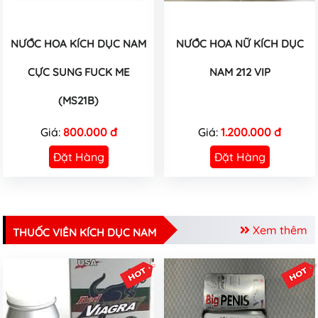
NƯỚC HOA KÍCH DỤC NAM
NƯỚC HOA NỮ KÍCH DỤC
CỰC SUNG FUCK ME
NAM 212 VIP
(MS21B)
Giá:
800.000 đ
Giá:
1.200.000 đ
Đặt Hàng
Đặt Hàng
Xem thêm
THUỐC VIÊN KÍCH DỤC NAM