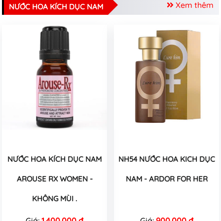
Xem thêm
NƯỚC HOA KÍCH DỤC NAM
NƯỚC HOA KÍCH DỤC NAM
NH54 NƯỚC HOA KICH DỤC
AROUSE RX WOMEN -
NAM - ARDOR FOR HER
KHÔNG MÙI .
Giá:
1.400.000 đ
Giá:
900.000 đ