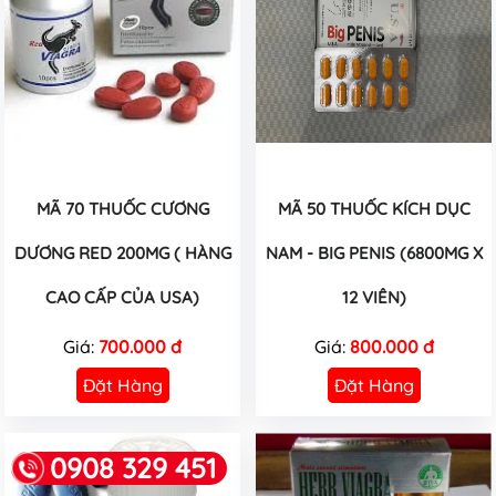
MÃ 70 THUỐC CƯƠNG
MÃ 50 THUỐC KÍCH DỤC
DƯƠNG RED 200MG ( HÀNG
NAM - BIG PENIS (6800MG X
CAO CẤP CỦA USA)
12 VIÊN)
Giá:
700.000 đ
Giá:
800.000 đ
Đặt Hàng
Đặt Hàng
0908 329 451