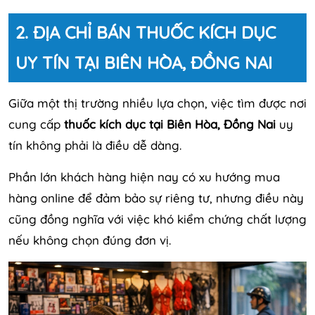
2. ĐỊA CHỈ BÁN THUỐC KÍCH DỤC
UY TÍN TẠI BIÊN HÒA, ĐỒNG NAI
Giữa một thị trường nhiều lựa chọn, việc tìm được nơi
cung cấp
thuốc kích dục tại Biên Hòa, Đồng Nai
uy
tín không phải là điều dễ dàng.
Phần lớn khách hàng hiện nay có xu hướng mua
hàng online để đảm bảo sự riêng tư, nhưng điều này
cũng đồng nghĩa với việc khó kiểm chứng chất lượng
nếu không chọn đúng đơn vị.