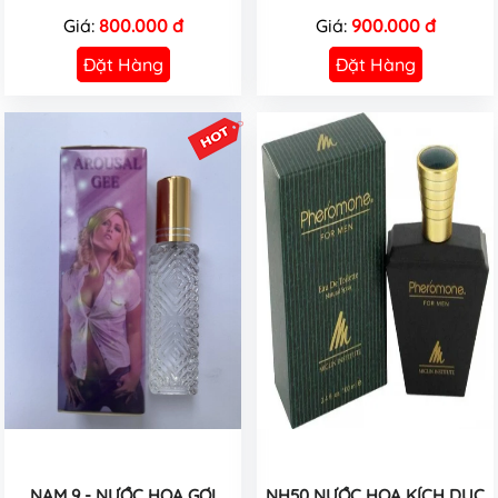
Giá:
800.000 đ
Giá:
900.000 đ
Đặt Hàng
Đặt Hàng
NAM 9 - NƯỚC HOA GỢI
NH50 NƯỚC HOA KÍCH DỤC