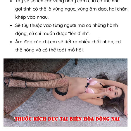
Tay sẽ sờ lên các vùng nhạy cảm của cơ thể như
gợi tình có thể là vùng ngực, vùng âm đạo, hai chân
khép vào nhau.
Sẽ tùy thuộc vào từng người mà có những hành
động, cử chỉ muốn được “lên đỉnh”.
Âm đạo của chị em sẽ tiết ra nhiều chất nhờn, cơ
thể nóng và có thể toát mồ hôi.