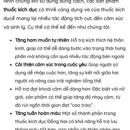
Nhìn chung khi sử dụng đúng cách, các sản phẩm
thuốc kích dục
có thVề công dụng và của thuốc kích
dụcể mang lại nhiều tác động tích cực đến cảm xúc
và sinh lý. Cụ thể có thể kể đến như chúng tôi:
Tăng ham muốn tự nhiên
: Hỗ trợ kích thích hệ thần
kinh, giúp cơ thể dễ dàng bước vào trạng thái hưng
phấn mà không cần quá nhiều tác động bên ngoài.
Cải thiện cảm xúc trong cuộc yêu
: Giúp người sử
dụng dễ nhập cuộc hơn, tăng sự kết nối giữa hai
người và nâng cao trải nghiệm tổng thể.
Hỗ trợ đạt khoái cảm dễ dàng hơn: Đặc biệt với nữ
giới, sản phẩm có thể giúp tăng độ nhạy cảm, từ
đó rút ngắn thời gian đạt “cao trào”.
Tăng tuần hoàn máu:
Một số thành phần trong
thuốc kích dục Đồng Nai có khả năng hỗ trợ lưu
thông máu tốt hơn, góp phần cải thiện phản ứng