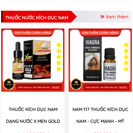
Xem thêm
THUỐC NƯỚC KÍCH DỤC NAM
THUỐC KÍCH DỤC NAM
NAM 117 THUỐC KÍCH DỤC
DẠNG NƯỚC X MEN GOLD
NAM - CỰC MẠNH - MỸ