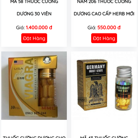
MÃ 58 THUỐC CƯỜNG
NAM 206 THUỐC CƯỜNG
DƯƠNG 30 VIÊN
DƯƠNG CAO CẤP HERB MỚI
Giá:
1.400.000 đ
Giá:
550.000 đ
Đặt Hàng
Đặt Hàng