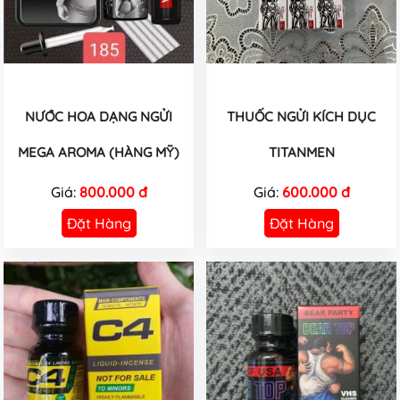
NƯỚC HOA DẠNG NGỬI
THUỐC NGỬI KÍCH DỤC
MEGA AROMA (HÀNG MỸ)
TITANMEN
Giá:
800.000 đ
Giá:
600.000 đ
Đặt Hàng
Đặt Hàng