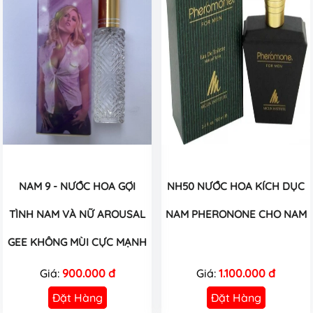
NAM 9 - NƯỚC HOA GỢI
NH50 NƯỚC HOA KÍCH DỤC
TÌNH NAM VÀ NỮ AROUSAL
NAM PHERONONE CHO NAM
GEE KHÔNG MÙI CỰC MẠNH
Giá:
900.000 đ
Giá:
1.100.000 đ
Đặt Hàng
Đặt Hàng