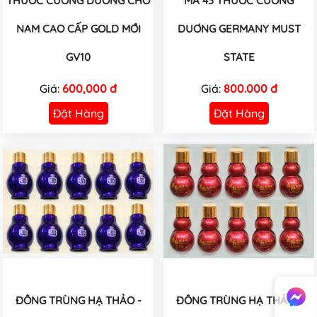
THUỐC CƯỜNG DƯƠNG CHO
MÃ 43 THUỐC CƯỜNG
NAM CAO CẤP GOLD MỚI
DUƠNG GERMANY MUST
GV10
STATE
Giá:
600,000 đ
Giá:
800.000 đ
Đặt Hàng
Đặt Hàng
ĐÔNG TRÙNG HẠ THẢO -
ĐÔNG TRÙNG HẠ THẢO -