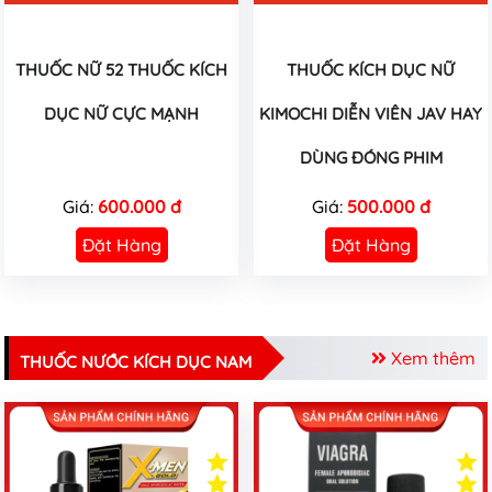
THUỐC NỮ 52 THUỐC KÍCH
THUỐC KÍCH DỤC NỮ
DỤC NỮ CỰC MẠNH
KIMOCHI DIỄN VIÊN JAV HAY
DÙNG ĐÓNG PHIM
Giá:
600.000 đ
Giá:
500.000 đ
Đặt Hàng
Đặt Hàng
Xem thêm
THUỐC NƯỚC KÍCH DỤC NAM