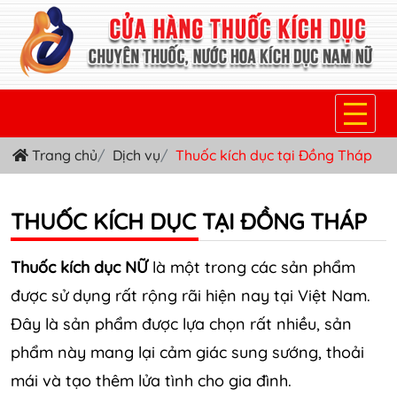
Trang chủ
Dịch vụ
Thuốc kích dục tại Đồng Tháp
TRANG CHỦ
THUỐC KÍCH DỤC NỮ
THUỐC KÍCH DỤC TẠI ĐỒNG THÁP
THUỐC NƯỚC KÍCH DỤC NAM
Thuốc kích dục NỮ
là một trong các sản phẩm
THUỐC VIÊN KÍCH DỤC NAM
được sử dụng rất rộng rãi hiện nay tại Việt Nam.
SẢN PHẨM KHÁC
Đây là sản phẩm được lựa chọn rất nhiều, sản
phẩm này mang lại cảm giác sung sướng, thoải
TIN TỨC & BLOG
mái và tạo thêm lửa tình cho gia đình.