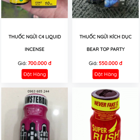
THUỐC NGỬI C4 LIQUID
THUỐC NGỬI KÍCH DỤC
INCENSE
BEAR TOP PARTY
Giá:
700.000 đ
Giá:
550.000 đ
Đặt Hàng
Đặt Hàng