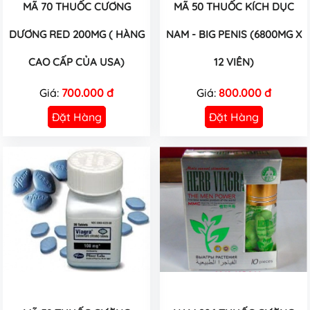
MÃ 70 THUỐC CƯƠNG
MÃ 50 THUỐC KÍCH DỤC
DƯƠNG RED 200MG ( HÀNG
NAM - BIG PENIS (6800MG X
CAO CẤP CỦA USA)
12 VIÊN)
Giá:
700.000 đ
Giá:
800.000 đ
Đặt Hàng
Đặt Hàng