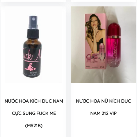
NƯỚC HOA KÍCH DỤC NAM
NƯỚC HOA NỮ KÍCH DỤC
CỰC SUNG FUCK ME
NAM 212 VIP
(MS21B)