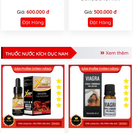
Giá:
600.000 đ
Giá:
500.000 đ
Đặt Hàng
Đặt Hàng
Xem thêm
THUỐC NƯỚC KÍCH DỤC NAM