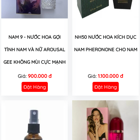
NAM 9 - NƯỚC HOA GỢI
NH50 NƯỚC HOA KÍCH DỤC
TÌNH NAM VÀ NỮ AROUSAL
NAM PHERONONE CHO NAM
GEE KHÔNG MÙI CỰC MẠNH
Giá:
900.000 đ
Giá:
1.100.000 đ
Đặt Hàng
Đặt Hàng