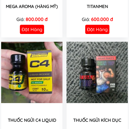
MEGA AROMA (HÀNG MỸ)
TITANMEN
Giá:
800.000 đ
Giá:
600.000 đ
Đặt Hàng
Đặt Hàng
THUỐC NGỬI C4 LIQUID
THUỐC NGỬI KÍCH DỤC