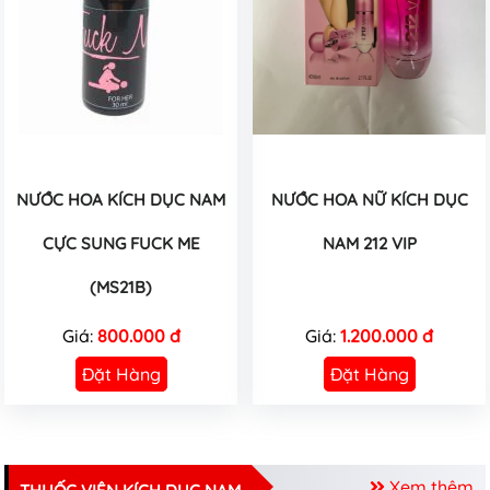
NƯỚC HOA KÍCH DỤC NAM
NƯỚC HOA NỮ KÍCH DỤC
CỰC SUNG FUCK ME
NAM 212 VIP
(MS21B)
Giá:
800.000 đ
Giá:
1.200.000 đ
Đặt Hàng
Đặt Hàng
Xem thêm