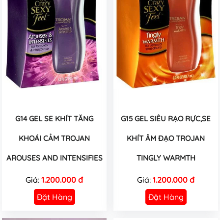
G14 GEL SE KHÍT TĂNG
G15 GEL SIÊU RẠO RỰC,SE
KHOÁI CẢM TROJAN
KHÍT ÂM ĐẠO TROJAN
AROUSES AND INTENSIFIES
TINGLY WARMTH
Giá:
1.200.000 đ
Giá:
1.200.000 đ
Đặt Hàng
Đặt Hàng