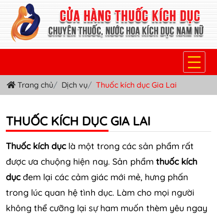
Trang chủ
Dịch vụ
Thuốc kích dục Gia Lai
TRANG CHỦ
THUỐC KÍCH DỤC NỮ
THUỐC KÍCH DỤC GIA LAI
THUỐC NƯỚC KÍCH DỤC NAM
Thuốc kích dục
là một trong các sản phẩm rất
THUỐC VIÊN KÍCH DỤC NAM
được ưa chuộng hiện nay. Sản phẩm
thuốc kích
SẢN PHẨM KHÁC
dục
đem lại các cảm giác mới mẻ, hưng phấn
trong lúc quan hệ tình dục. Làm cho mọi người
TIN TỨC & BLOG
không thể cưỡng lại sự ham muốn thèm yêu ngay