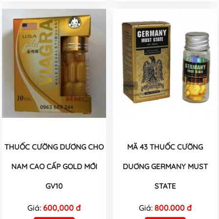
THUỐC CƯỜNG DƯƠNG CHO
MÃ 43 THUỐC CƯỜNG
NAM CAO CẤP GOLD MỚI
DUƠNG GERMANY MUST
GV10
STATE
Giá:
600,000 đ
Giá:
800.000 đ