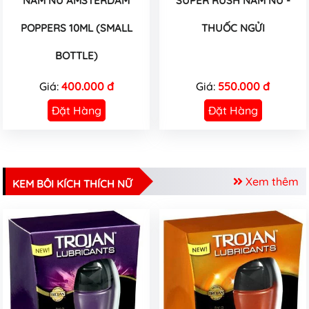
NAM NỮ AMSTERDAM
SUPER RUSH NAM NỮ -
POPPERS 10ML (SMALL
THUỐC NGỬI
BOTTLE)
Giá:
400.000 đ
Giá:
550.000 đ
Đặt Hàng
Đặt Hàng
Xem thêm
KEM BÔI KÍCH THÍCH NỮ