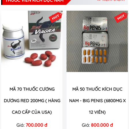
THUỐC VIÊN KÍCH DỤC NAM
MÃ 70 THUỐC CƯƠNG
MÃ 50 THUỐC KÍCH DỤC
DƯƠNG RED 200MG ( HÀNG
NAM - BIG PENIS (6800MG X
CAO CẤP CỦA USA)
12 VIÊN)
Giá:
700.000 đ
Giá:
800.000 đ