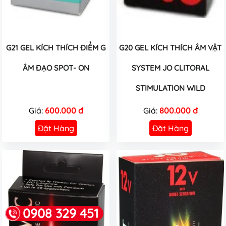
G21 GEL KÍCH THÍCH ĐIỂM G
G20 GEL KÍCH THÍCH ÂM VẬT
ÂM ĐẠO SPOT- ON
SYSTEM JO CLITORAL
STIMULATION WILD
Giá:
600.000 đ
Giá:
800.000 đ
Đặt Hàng
Đặt Hàng
0908 329 451