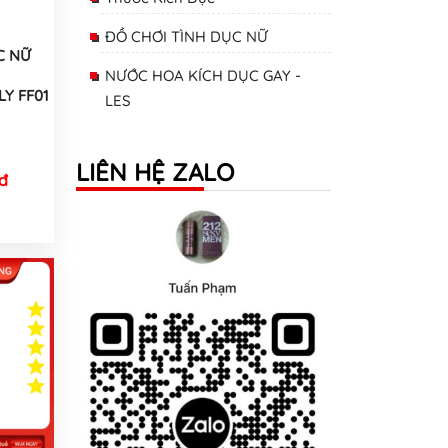
ĐỒ CHƠI TÌNH DỤC NỮ
C NỮ
NƯỚC HOA KÍCH DỤC GAY -
Y FF01
LES
LIÊN HỆ ZALO
đ