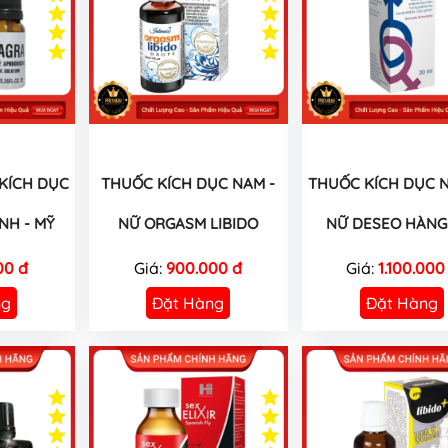
 KÍCH DỤC
THUỐC KÍCH DỤC NAM -
THUỐC KÍCH DỤC N
NH - MỸ
NỮ ORGASM LIBIDO
NỮ DESEO HÀNG 
00 đ
Giá:
900.000 đ
Giá:
1.100.000
ng
Đặt Hàng
Đặt Hàng