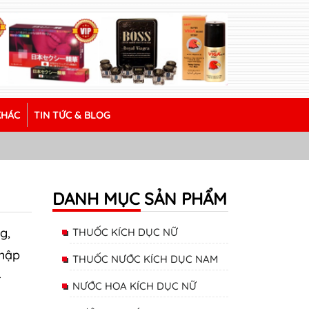
KHÁC
TIN TỨC & BLOG
DANH MỤC SẢN PHẨM
g,
THUỐC KÍCH DỤC NỮ
nhập
THUỐC NƯỚC KÍCH DỤC NAM
-
NƯỚC HOA KÍCH DỤC NỮ