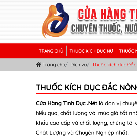
TRANG CHỦ
THUỐC KÍCH DỤC NỮ
THUỐC N
Trang chủ
Dịch vụ
Thuốc kích dục Đắ
THUỐC KÍCH DỤC ĐẮC NÔN
Cửa Hàng Tình Dục .Nét
là đơn vị chuy
hiểu quả, chất lượng với mức giá tốt n
khẩu cao cấp và chất lượng, chúng tôi
Chất Lượng và Chuyên Nghiệp nhất.