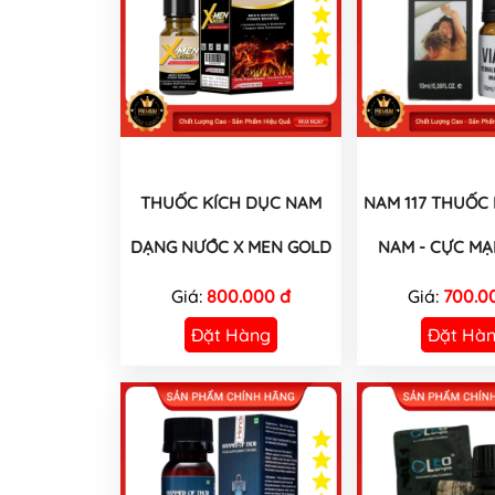
THUỐC KÍCH DỤC NAM
NAM 117 THUỐC
DẠNG NƯỚC X MEN GOLD
NAM - CỰC MẠ
Giá:
800.000 đ
Giá:
700.0
Đặt Hàng
Đặt Hà