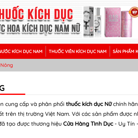
ƯỚC KÍCH DỤC NAM
THUỐC VIÊN KÍCH DỤC NAM
SẢN PHẨM 
c Nông
G
ên cung cấp và phân phối
thuốc kích dục Nữ
chính hãn
hất trên thị trường Việt Nam. Với các sản phẩm được 
 đã tạo được thương hiệu
Cửa Hàng Tình Dục
- Uy Tín 