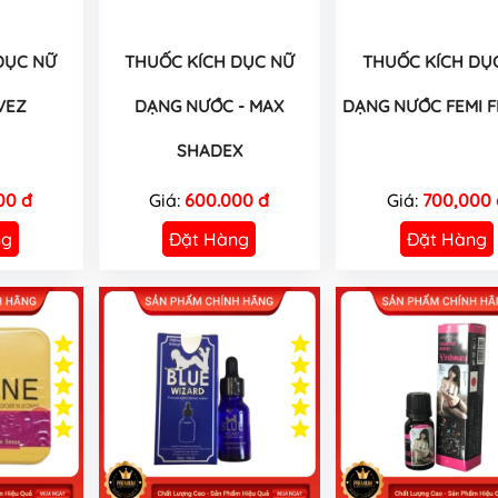
DỤC NỮ
THUỐC KÍCH DỤC NỮ
THUỐC KÍCH DỤ
VEZ
DẠNG NƯỚC - MAX
DẠNG NƯỚC FEMI FL
SHADEX
00 đ
Giá:
600.000 đ
Giá:
700,000 
ng
Đặt Hàng
Đặt Hàng