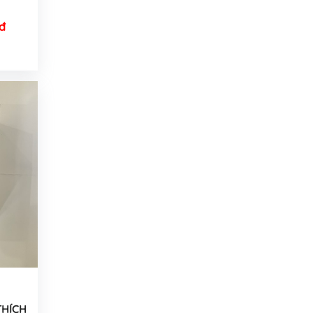
đ
THÍCH