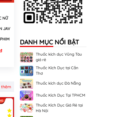
C NỮ
N JAV
PHIM
DANH MỤC NỔI BẬT
đ
Thuốc kích dục Vũng Tàu
giá rẻ
Thuốc Kích Dục tại Cần
Thơ
Thuốc kích dục Đà Nẵng
 thêm
Thuốc Kích Dục Tại TPHCM
Thuốc Kích Dục Giá Rẻ tại
Hà Nội