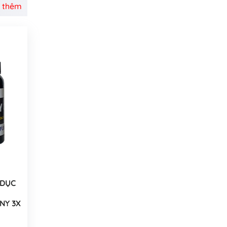
 thêm
 DỤC
NY 3X