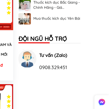
Thuốc kích dục Bắc Giang -
Chính Hãng - Giá...
Mua thuốc kích dục Yên Bái
ĐỘI NGŨ HỖ TRỢ
AM VÀ
MỚI
Tư vấn (Zalo)
 đ
0908.329.451