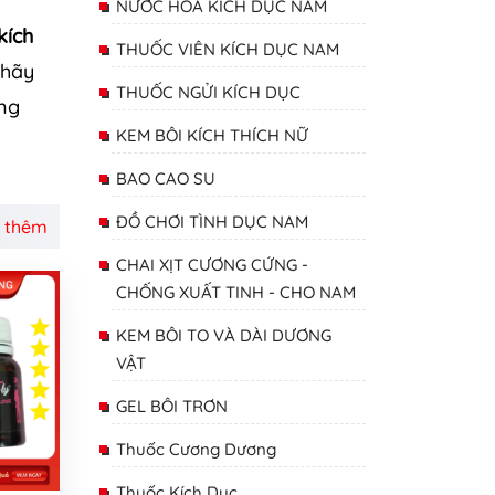
NƯỚC HOA KÍCH DỤC NAM
kích
THUỐC VIÊN KÍCH DỤC NAM
 hãy
THUỐC NGỬI KÍCH DỤC
ợng
KEM BÔI KÍCH THÍCH NỮ
BAO CAO SU
ĐỒ CHƠI TÌNH DỤC NAM
 thêm
CHAI XỊT CƯƠNG CỨNG -
CHỐNG XUẤT TINH - CHO NAM
KEM BÔI TO VÀ DÀI DƯƠNG
VẬT
GEL BÔI TRƠN
Thuốc Cương Dương
Thuốc Kích Dục