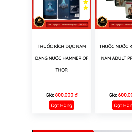
THUỐC KÍCH DỤC NAM
THUỐC NƯỚC K
DẠNG NƯỚC HAMMER OF
NAM ADULT P
THOR
Giá:
800.000 đ
Giá:
600.0
Đặt Hàng
Đặt Hà