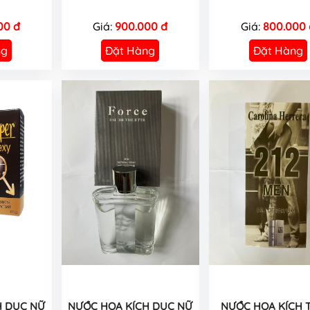
00 đ
Giá:
900.000 đ
Giá:
800.000 
ng
Đặt Hàng
Đặt Hàng
H DỤC NỮ
NƯỚC HOA KÍCH DỤC NỮ
NƯỚC HOA KÍCH 