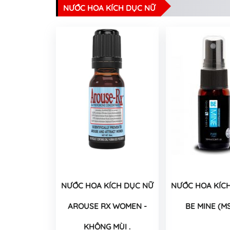
NƯỚC HOA KÍCH DỤC NỮ
NƯỚC HOA KÍCH DỤC NỮ
NƯỚC HOA KÍC
AROUSE RX WOMEN -
BE MINE (M
KHÔNG MÙI .