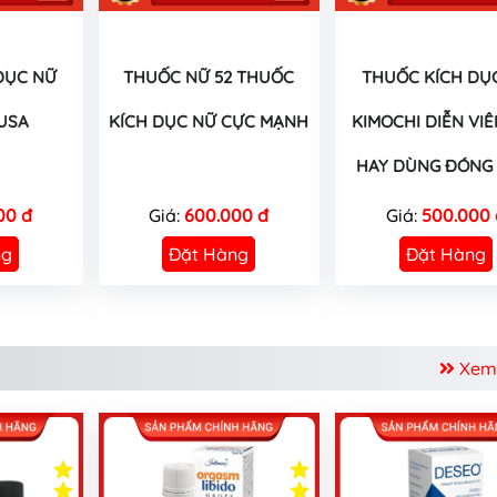
DỤC NỮ
THUỐC NỮ 52 THUỐC
THUỐC KÍCH DỤ
USA
KÍCH DỤC NỮ CỰC MẠNH
KIMOCHI DIỄN VIÊ
HAY DÙNG ĐÓNG 
00 đ
Giá:
600.000 đ
Giá:
500.000 
ng
Đặt Hàng
Đặt Hàng
Xem