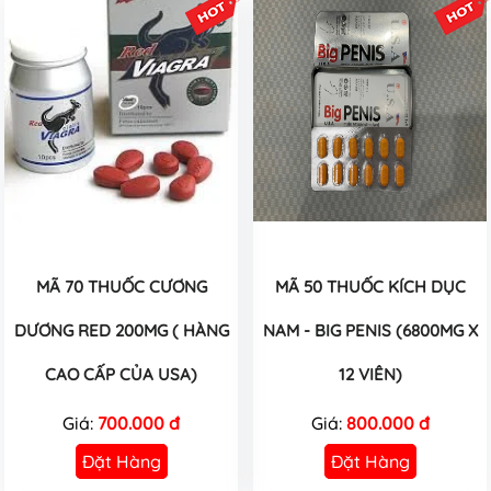
MÃ 70 THUỐC CƯƠNG
MÃ 50 THUỐC KÍCH DỤC
DƯƠNG RED 200MG ( HÀNG
NAM - BIG PENIS (6800MG X
CAO CẤP CỦA USA)
12 VIÊN)
Giá:
700.000 đ
Giá:
800.000 đ
Đặt Hàng
Đặt Hàng