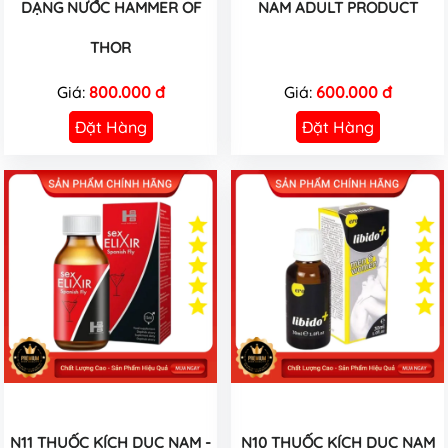
DẠNG NƯỚC HAMMER OF
NAM ADULT PRODUCT
THOR
Giá:
800.000 đ
Giá:
600.000 đ
Đặt Hàng
Đặt Hàng
N11 THUỐC KÍCH DỤC NAM -
N10 THUỐC KÍCH DỤC NAM