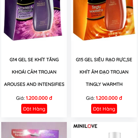
G14 GEL SE KHÍT TĂNG
G15 GEL SIÊU RẠO RỰC,SE
KHOÁI CẢM TROJAN
KHÍT ÂM ĐẠO TROJAN
AROUSES AND INTENSIFIES
TINGLY WARMTH
Giá:
1.200.000 đ
Giá:
1.200.000 đ
Đặt Hàng
Đặt Hàng