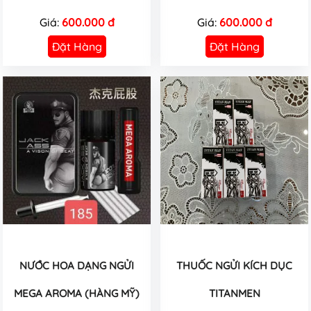
Giá:
600.000 đ
Giá:
600.000 đ
Đặt Hàng
Đặt Hàng
NƯỚC HOA DẠNG NGỬI
THUỐC NGỬI KÍCH DỤC
MEGA AROMA (HÀNG MỸ)
TITANMEN