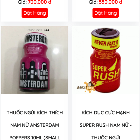
Giá:
700.000 đ
Giá:
550.000 đ
Đặt Hàng
Đặt Hàng
THUỐC NGỬI KÍCH THÍCH
KÍCH DỤC CỰC MẠNH
NAM NỮ AMSTERDAM
SUPER RUSH NAM NỮ -
POPPERS 10ML (SMALL
THUỐC NGỬI