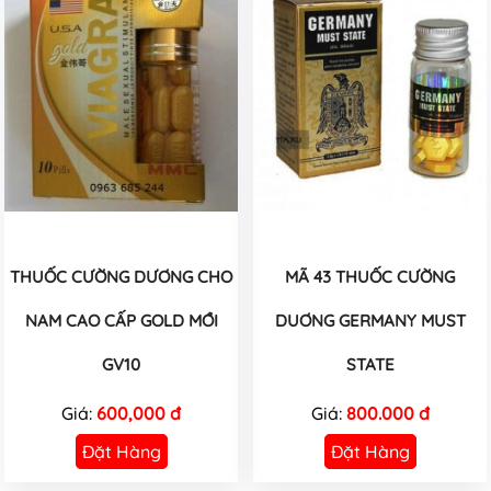
THUỐC CƯỜNG DƯƠNG CHO
MÃ 43 THUỐC CƯỜNG
NAM CAO CẤP GOLD MỚI
DUƠNG GERMANY MUST
GV10
STATE
Giá:
600,000 đ
Giá:
800.000 đ
Đặt Hàng
Đặt Hàng