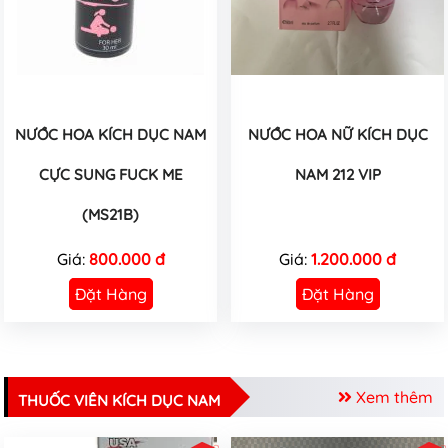
NƯỚC HOA KÍCH DỤC NAM
NƯỚC HOA NỮ KÍCH DỤC
CỰC SUNG FUCK ME
NAM 212 VIP
(MS21B)
Giá:
800.000 đ
Giá:
1.200.000 đ
Đặt Hàng
Đặt Hàng
Xem thêm
THUỐC VIÊN KÍCH DỤC NAM