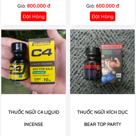
Giá:
800.000 đ
Giá:
600.000 đ
Đặt Hàng
Đặt Hàng
THUỐC NGỬI C4 LIQUID
THUỐC NGỬI KÍCH DỤC
INCENSE
BEAR TOP PARTY