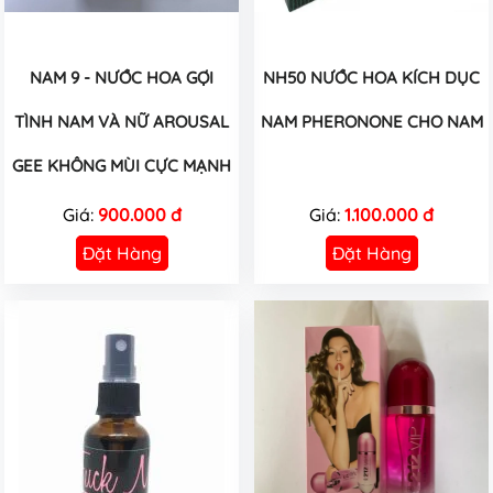
NAM 9 - NƯỚC HOA GỢI
NH50 NƯỚC HOA KÍCH DỤC
TÌNH NAM VÀ NỮ AROUSAL
NAM PHERONONE CHO NAM
GEE KHÔNG MÙI CỰC MẠNH
Giá:
900.000 đ
Giá:
1.100.000 đ
Đặt Hàng
Đặt Hàng