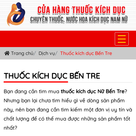
Trang chủ
Dịch vụ
Thuốc kích dục Bến Tre
TRANG CHỦ
THUỐC KÍCH DỤC NỮ
THUỐC KÍCH DỤC BẾN TRE
THUỐC NƯỚC KÍCH DỤC NAM
Bạn đang cần tìm mua
thuốc kích dục Nữ Bến Tre
?
THUỐC VIÊN KÍCH DỤC NAM
Nhưng bạn lại chưa tìm hiểu gì về dòng sản phẩm
này, nên bạn đang cần tìm kiếm một đơn vị uy tín và
SẢN PHẨM KHÁC
chất lượng để có thể mua được những sản phẩm tốt
TIN TỨC & BLOG
nhất?