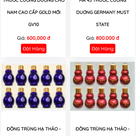
THUỐC CƯỜNG DƯƠNG CHO
MÃ 43 THUỐC CƯỜNG
NAM CAO CẤP GOLD MỚI
DUƠNG GERMANY MUST
GV10
STATE
Giá:
600,000 đ
Giá:
800.000 đ
Đặt Hàng
Đặt Hàng
ĐÔNG TRÙNG HẠ THẢO -
ĐÔNG TRÙNG HẠ THẢO -