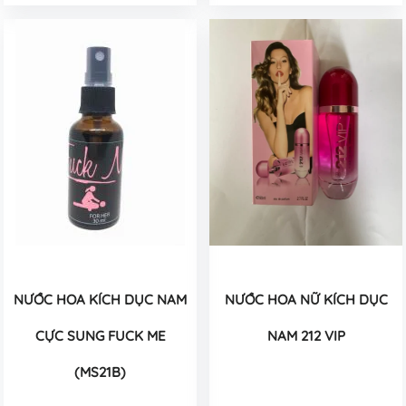
NƯỚC HOA KÍCH DỤC NAM
NƯỚC HOA NỮ KÍCH DỤC
CỰC SUNG FUCK ME
NAM 212 VIP
(MS21B)