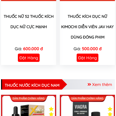
THUỐC NỮ 52 THUỐC KÍCH
THUỐC KÍCH DỤC NỮ
DỤC NỮ CỰC MẠNH
KIMOCHI DIỄN VIÊN JAV HAY
DÙNG ĐÓNG PHIM
Giá:
600.000 đ
Giá:
500.000 đ
Đặt Hàng
Đặt Hàng
Xem thêm
THUỐC NƯỚC KÍCH DỤC NAM