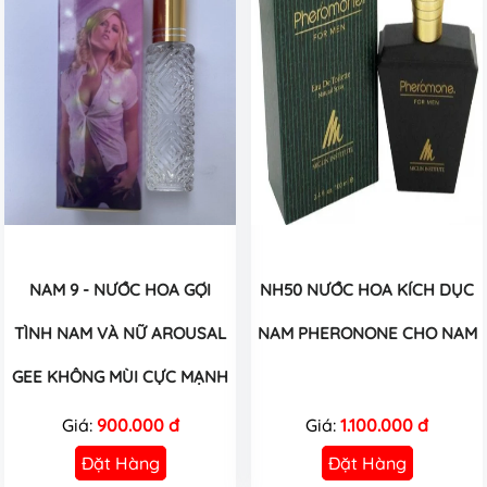
NAM 9 - NƯỚC HOA GỢI
NH50 NƯỚC HOA KÍCH DỤC
TÌNH NAM VÀ NỮ AROUSAL
NAM PHERONONE CHO NAM
GEE KHÔNG MÙI CỰC MẠNH
Giá:
900.000 đ
Giá:
1.100.000 đ
Đặt Hàng
Đặt Hàng