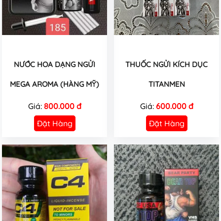
NƯỚC HOA DẠNG NGỬI
THUỐC NGỬI KÍCH DỤC
MEGA AROMA (HÀNG MỸ)
TITANMEN
Giá:
800.000 đ
Giá:
600.000 đ
Đặt Hàng
Đặt Hàng