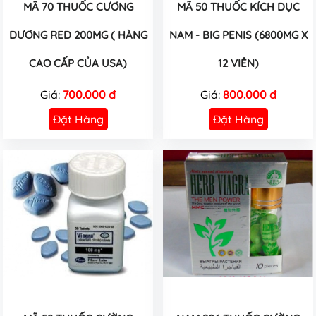
MÃ 70 THUỐC CƯƠNG
MÃ 50 THUỐC KÍCH DỤC
DƯƠNG RED 200MG ( HÀNG
NAM - BIG PENIS (6800MG X
CAO CẤP CỦA USA)
12 VIÊN)
Giá:
700.000 đ
Giá:
800.000 đ
Đặt Hàng
Đặt Hàng