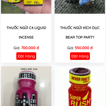
THUỐC NGỬI C4 LIQUID
THUỐC NGỬI KÍCH DỤC
INCENSE
BEAR TOP PARTY
Giá:
700.000 đ
Giá:
550.000 đ
Đặt Hàng
Đặt Hàng