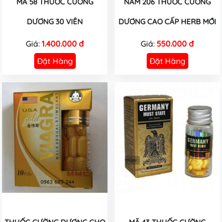
MÃ 58 THUỐC CƯỜNG
NAM 206 THUỐC CƯỜNG
DƯƠNG 30 VIÊN
DƯƠNG CAO CẤP HERB MỚI
Giá:
1.400.000 đ
Giá:
550.000 đ
Đặt Hàng
Đặt Hàng