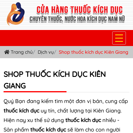
Trang chủ
Dịch vụ
Shop thuốc kích dục Kiên Giang
TRANG CHỦ
THUỐC KÍCH DỤC NỮ
SHOP THUỐC KÍCH DỤC KIÊN
THUỐC NƯỚC KÍCH DỤC NAM
GIANG
THUỐC VIÊN KÍCH DỤC NAM
Quý Bạn đang kiếm tìm một đơn vị bán, cung cấp
SẢN PHẨM KHÁC
thuốc kích dục
uy tín, chất lượng tại Kiên Giang.
Hiện nay xu thế sử dụng
thuốc kích dục
nhiều -
TIN TỨC & BLOG
Sản phẩm
thuốc kích dục
sẽ làm cho con người