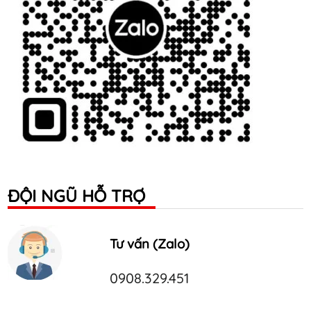
ĐỘI NGŨ HỖ TRỢ
Tư vấn (Zalo)
0908.329.451