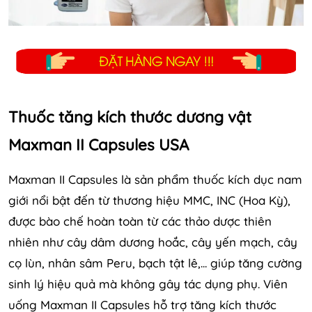
Thuốc tăng kích thước dương vật
Maxman II Capsules USA
Maxman II Capsules là sản phẩm thuốc kích dục nam
giới nổi bật đến từ thương hiệu MMC, INC (Hoa Kỳ),
được bào chế hoàn toàn từ các thảo dược thiên
nhiên như cây dâm dương hoắc, cây yến mạch, cây
cọ lùn, nhân sâm Peru, bạch tật lê,... giúp tăng cường
sinh lý hiệu quả mà không gây tác dụng phụ. Viên
uống Maxman II Capsules hỗ trợ tăng kích thước