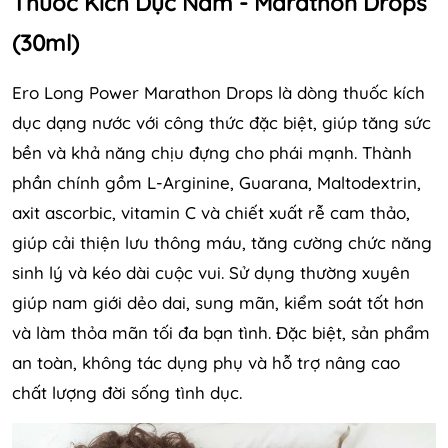
Thuốc Kích Dục Nam - Marathon Drops
(30ml)
Ero Long Power Marathon Drops là dòng thuốc kích
dục dạng nước với công thức đặc biệt, giúp tăng sức
bền và khả năng chịu đựng cho phái mạnh. Thành
phần chính gồm L-Arginine, Guarana, Maltodextrin,
axit ascorbic, vitamin C và chiết xuất rễ cam thảo,
giúp cải thiện lưu thông máu, tăng cường chức năng
sinh lý và kéo dài cuộc vui. Sử dụng thường xuyên
giúp nam giới dẻo dai, sung mãn, kiểm soát tốt hơn
và làm thỏa mãn tối đa bạn tình. Đặc biệt, sản phẩm
an toàn, không tác dụng phụ và hỗ trợ nâng cao
chất lượng đời sống tình dục.