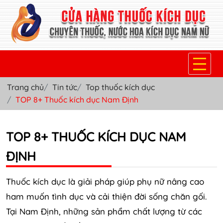
Trang chủ
Tin tức
Top thuốc kích dục
TRANG CHỦ
TOP 8+ Thuốc kích dục Nam Định
THUỐC KÍCH DỤC NỮ
TOP 8+ THUỐC KÍCH DỤC NAM
THUỐC NƯỚC KÍCH DỤC NAM
ĐỊNH
THUỐC VIÊN KÍCH DỤC NAM
SẢN PHẨM KHÁC
Thuốc kích dục là giải pháp giúp phụ nữ nâng cao
ham muốn tình dục và cải thiện đời sống chăn gối.
TIN TỨC & BLOG
Tại Nam Định, những sản phẩm chất lượng từ các