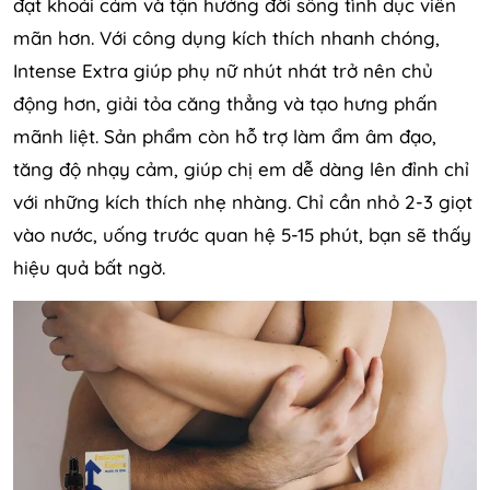
đạt khoái cảm và tận hưởng đời sống tình dục viên
mãn hơn. Với công dụng kích thích nhanh chóng,
Intense Extra giúp phụ nữ nhút nhát trở nên chủ
động hơn, giải tỏa căng thẳng và tạo hưng phấn
mãnh liệt. Sản phẩm còn hỗ trợ làm ẩm âm đạo,
tăng độ nhạy cảm, giúp chị em dễ dàng lên đỉnh chỉ
với những kích thích nhẹ nhàng. Chỉ cần nhỏ 2-3 giọt
vào nước, uống trước quan hệ 5-15 phút, bạn sẽ thấy
hiệu quả bất ngờ.