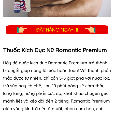
Thuốc Kích Dục Nữ Romantic Premium
Hãy để nước kích dục Romantic Premium trở thành
bí quyết giúp nàng lột xác hoàn toàn! Với thành phần
thảo dược tự nhiên, chỉ cần 5-6 giọt pha với nước lọc,
trà sữa hay cà phê, sau 10 phút nàng sẽ cảm thấy
lâng lâng, hưng phấn cực độ, khát khao chuyện yêu
mãnh liệt và kéo dài đến 2 tiếng. Romantic Premium
giúp vùng kín trở nên ẩm ướt, nhạy cảm hơn, chỉ