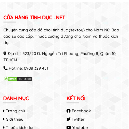
CỬA HÀNG TÌNH DỤC . NET
Chuyên cung cấp đồ chơi tình dục (sextoy) cho Nam Nữ, Bao
cao su cao cấp, Thuốc cường dương cho Nam và thuốc kích
dục
Địa chỉ: 523/20 Đ. Nguyễn Tri Phương, Phường 8, Quận 10,
TPHCM
Hotline:
0908 329 451
DANH MỤC
KẾT NỐI
Trang chủ
Facebook
Giới thiệu
Twitter
Thuốc kích dục
Youtube