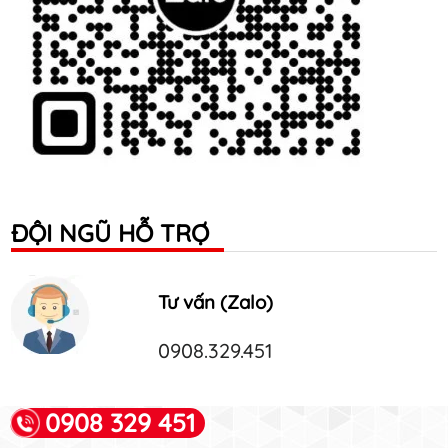
ĐỘI NGŨ HỖ TRỢ
Tư vấn (Zalo)
0908.329.451
0908 329 451