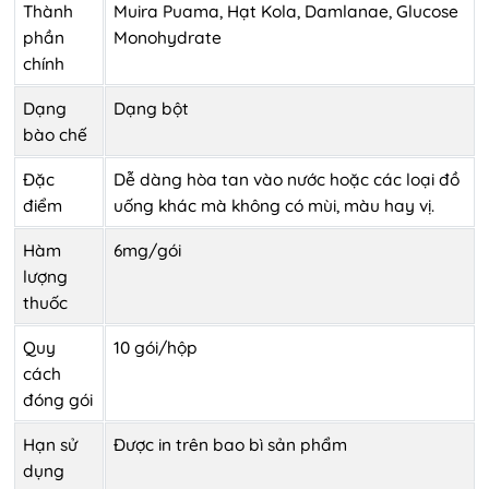
Thành
Muira Puama, Hạt Kola, Damlanae, Glucose
phần
Monohydrate
chính
Dạng
Dạng bột
bào chế
Đặc
Dễ dàng hòa tan vào nước hoặc các loại đồ
điểm
uống khác mà không có mùi, màu hay vị.
Hàm
6mg/gói
lượng
thuốc
Quy
10 gói/hộp
cách
đóng gói
Hạn sử
Được in trên bao bì sản phẩm
dụng