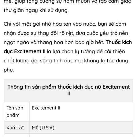
mẽ, giúp tăng cường sự ham muốn và tạo cảm giác
thư giãn ngay khi sử dụng.
Chỉ với một gói nhỏ hòa tan vào nước, bạn sẽ cảm
nhận được sự thay đổi rõ rệt, đưa cuộc yêu trở nên
ngọt ngào và thăng hoa hơn bao giờ hết.
Thuốc kích
dục Excitement II
là lựa chọn lý tưởng để cải thiện
chất lượng đời sống tình dục mà không lo tác dụng
phụ.
Thông tin sản phẩm thuốc kích dục nữ Excitement
II
Tên sản
Excitement II
phẩm
Xuất xứ
Mỹ (U.S.A)