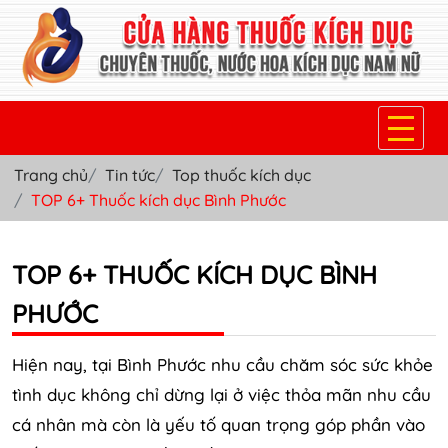
Trang chủ
Tin tức
Top thuốc kích dục
TRANG CHỦ
TOP 6+ Thuốc kích dục Bình Phước
THUỐC KÍCH DỤC NỮ
TOP 6+ THUỐC KÍCH DỤC BÌNH
THUỐC NƯỚC KÍCH DỤC NAM
PHƯỚC
THUỐC VIÊN KÍCH DỤC NAM
SẢN PHẨM KHÁC
Hiện nay, tại Bình Phước nhu cầu chăm sóc sức khỏe
tình dục không chỉ dừng lại ở việc thỏa mãn nhu cầu
TIN TỨC & BLOG
cá nhân mà còn là yếu tố quan trọng góp phần vào