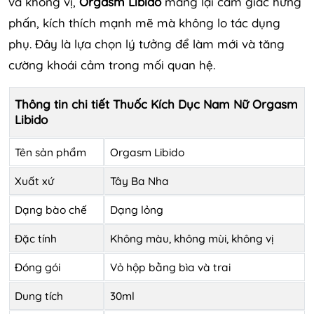
và không vị,
Orgasm Libido
mang lại cảm giác hưng
phấn, kích thích mạnh mẽ mà không lo tác dụng
phụ. Đây là lựa chọn lý tưởng để làm mới và tăng
cường khoái cảm trong mối quan hệ.
Thông tin chi tiết Thuốc Kích Dục Nam Nữ Orgasm
Libido
Tên sản phẩm
Orgasm Libido
Xuất xứ
Tây Ba Nha
Dạng bào chế
Dạng lỏng
Đặc tính
Không màu, không mùi, không vị
Đóng gói
Vỏ hộp bằng bìa và trai
Dung tích
30ml