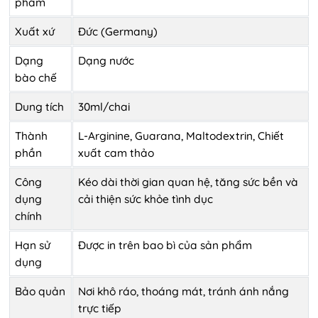
phẩm
Xuất xứ
Đức (Germany)
Dạng
Dạng nước
bào chế
Dung tích
30ml/chai
Thành
L-Arginine, Guarana, Maltodextrin, Chiết
phần
xuất cam thảo
Công
Kéo dài thời gian quan hệ, tăng sức bền và
dụng
cải thiện sức khỏe tình dục
chính
Hạn sử
Được in trên bao bì của sản phẩm
dụng
Bảo quản
Nơi khô ráo, thoáng mát, tránh ánh nắng
trực tiếp