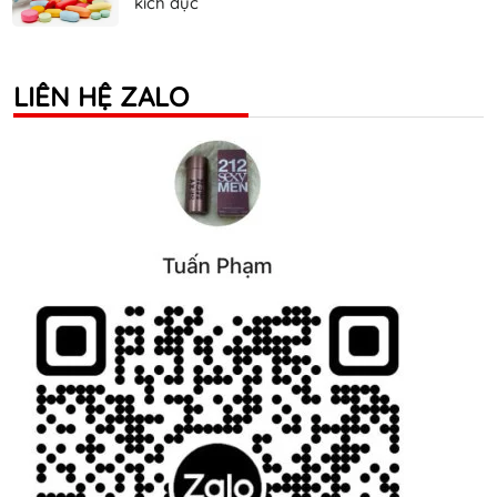
kích dục
LIÊN HỆ ZALO