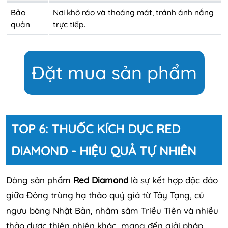
Bảo
Nơi khô ráo và thoáng mát, tránh ánh nắng
quản
trực tiếp.
Đặt mua sản phẩm
TOP 6: THUỐC KÍCH DỤC RED
DIAMOND - HIỆU QUẢ TỰ NHIÊN
Dòng sản phẩm
Red Diamond
là sự kết hợp độc đáo
giữa Đông trùng hạ thảo quý giá từ Tây Tạng, củ
ngưu bàng Nhật Bản, nhâm sâm Triều Tiên và nhiều
thảo dược thiên nhiên khác, mang đến giải pháp