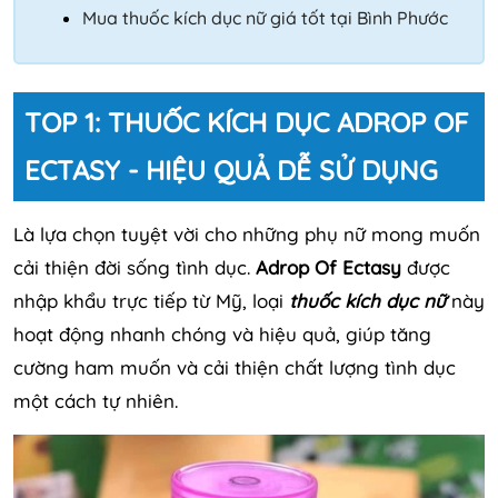
Mua thuốc kích dục nữ giá tốt tại Bình Phước
TOP 1: THUỐC KÍCH DỤC ADROP OF
ECTASY - HIỆU QUẢ DỄ SỬ DỤNG
Là lựa chọn tuyệt vời cho những phụ nữ mong muốn
cải thiện đời sống tình dục.
Adrop Of Ectasy
được
nhập khẩu trực tiếp từ Mỹ, loại
thuốc kích dục nữ
này
hoạt động nhanh chóng và hiệu quả, giúp tăng
cường ham muốn và cải thiện chất lượng tình dục
một cách tự nhiên.