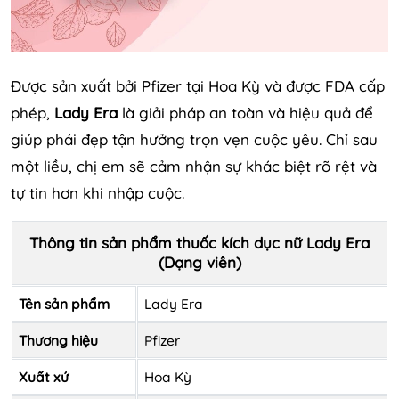
Được sản xuất bởi Pfizer tại Hoa Kỳ và được FDA cấp
phép,
Lady Era
là giải pháp an toàn và hiệu quả để
giúp phái đẹp tận hưởng trọn vẹn cuộc yêu. Chỉ sau
một liều, chị em sẽ cảm nhận sự khác biệt rõ rệt và
tự tin hơn khi nhập cuộc.
Thông tin sản phẩm thuốc kích dục nữ Lady Era
(Dạng viên)
Tên sản phẩm
Lady Era
Thương hiệu
Pfizer
Xuất xứ
Hoa Kỳ