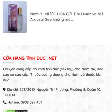
Nam 9 - NƯỚC HOA GỢI TÌNH NAM và NỮ
Arousal Gee không mùi...
CỬA HÀNG TÌNH DỤC . NET
Chuyên cung cấp đồ chơi tình dục (sextoy) cho Nam Nữ, Bao
cao su cao cấp, Thuốc cường dương cho Nam và thuốc kích
dục
Địa chỉ: 523/20 Đ. Nguyễn Tri Phương, Phường 8, Quận 10,
TPHCM
Hotline:
0908 329 451