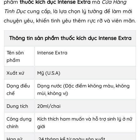
phẩm
thuốc kích dục
Intense Extra
mà
Cửa Hàng
Tình Dục
cung cấp, là lựa chọn lý tưởng để làm mới
chuyện yêu, khiến tình yêu thêm rực rỡ và viên mãn.
Thông tin sản phẩm thuốc kích dục Intense Extra
Tên sản
Intense Extra
phẩm
Xuất xứ
Mỹ (U.S.A)
Dạng điều
Dạng nước (Đặc điểm không màu, không
chế
mùi, không vị)
Dung tích
20ml/chai
Công dụng
Kích thích ham muốn và hỗ trợ sinh lý ở nữ
chính
giới
Hạn sử
24 tháng kể từ ngày sản xuất