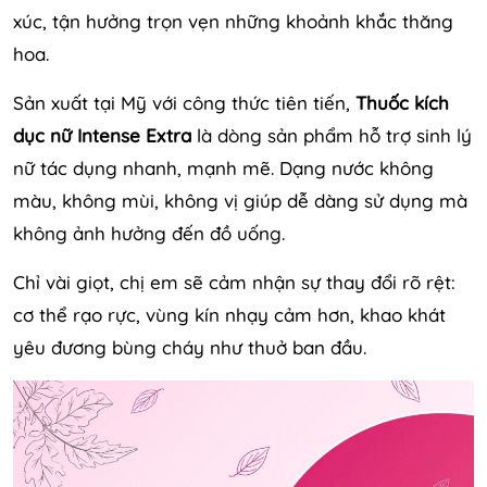
xúc, tận hưởng trọn vẹn những khoảnh khắc thăng
hoa.
Sản xuất tại Mỹ với công thức tiên tiến,
Thuốc kích
dục nữ
Intense Extra
là dòng sản phẩm hỗ trợ sinh lý
nữ tác dụng nhanh, mạnh mẽ. Dạng nước không
màu, không mùi, không vị giúp dễ dàng sử dụng mà
không ảnh hưởng đến đồ uống.
Chỉ vài giọt, chị em sẽ cảm nhận sự thay đổi rõ rệt:
cơ thể rạo rực, vùng kín nhạy cảm hơn, khao khát
yêu đương bùng cháy như thuở ban đầu.