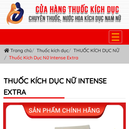
Trang chủ
Thuốc kích dục
THUỐC KÍCH DỤC NỮ
TRANG CHỦ
Thuốc Kích Dục Nữ Intense Extra
THUỐC KÍCH DỤC NỮ
THUỐC NƯỚC KÍCH DỤC NAM
THUỐC KÍCH DỤC NỮ INTENSE
EXTRA
THUỐC VIÊN KÍCH DỤC NAM
SẢN PHẨM KHÁC
TIN TỨC & BLOG