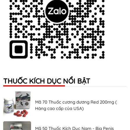
THUỐC KÍCH DỤC NỔI BẬT
Mã 70 Thuốc cương dương Red 200mg (
Hàng cao cấp của USA)
Mã 50 Thuốc Kích Dục Nam - Big Penis