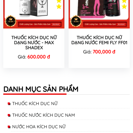
THUỐC KÍCH DỤC NỮ
THUỐC KÍCH DỤC NỮ
DẠNG NƯỚC - MAX
DẠNG NƯỚC FEMI FLY FF01
SHADEX
Giá:
700,000 đ
Giá:
600.000 đ
DANH MỤC SẢN PHẨM
THUỐC KÍCH DỤC NỮ
THUỐC NƯỚC KÍCH DỤC NAM
NƯỚC HOA KÍCH DỤC NỮ