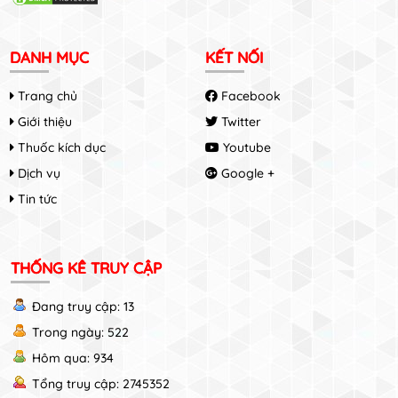
DANH MỤC
KẾT NỐI
Trang chủ
Facebook
Giới thiệu
Twitter
Thuốc kích dục
Youtube
Dịch vụ
Google +
Tin tức
THỐNG KÊ TRUY CẬP
Đang truy cập: 13
Trong ngày: 522
Hôm qua: 934
Tổng truy cập: 2745352