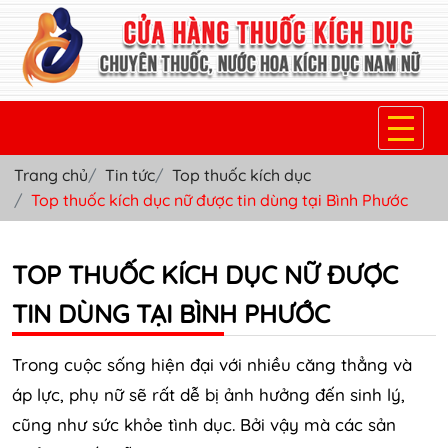
Trang chủ
Tin tức
Top thuốc kích dục
TRANG CHỦ
Top thuốc kích dục nữ được tin dùng tại Bình Phước
THUỐC KÍCH DỤC NỮ
TOP THUỐC KÍCH DỤC NỮ ĐƯỢC
THUỐC NƯỚC KÍCH DỤC NAM
TIN DÙNG TẠI BÌNH PHƯỚC
THUỐC VIÊN KÍCH DỤC NAM
SẢN PHẨM KHÁC
Trong cuộc sống hiện đại với nhiều căng thẳng và
áp lực, phụ nữ sẽ rất dễ bị ảnh hưởng đến sinh lý,
TIN TỨC & BLOG
cũng như sức khỏe tình dục. Bởi vậy mà các sản