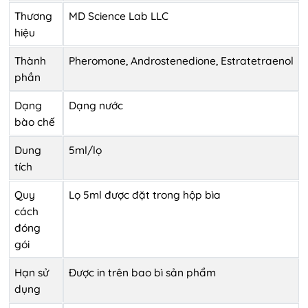
Thương
MD Science Lab LLC
hiệu
Thành
Pheromone, Androstenedione, Estratetraenol
phần
Dạng
Dạng nước
bào chế
Dung
5ml/lọ
tích
Quy
Lọ 5ml được đặt trong hộp bìa
cách
đóng
gói
Hạn sử
Được in trên bao bì sản phẩm
dụng