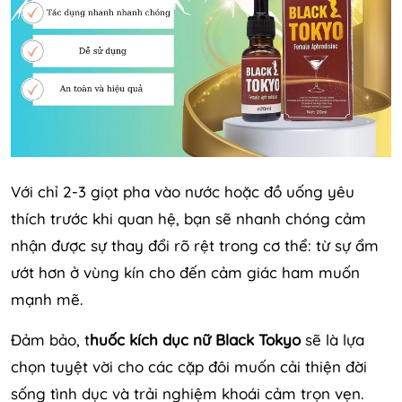
Với chỉ 2-3 giọt pha vào nước hoặc đồ uống yêu
thích trước khi quan hệ, bạn sẽ nhanh chóng cảm
nhận được sự thay đổi rõ rệt trong cơ thể: từ sự ẩm
ướt hơn ở vùng kín cho đến cảm giác ham muốn
mạnh mẽ.
Đảm bảo, t
huốc kích dục nữ Black Tokyo
sẽ là lựa
chọn tuyệt vời cho các cặp đôi muốn cải thiện đời
sống tình dục và trải nghiệm khoái cảm trọn vẹn.