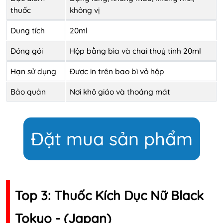
thuốc
không vị
Dung tích
20ml
Đóng gói
Hộp bằng bìa và chai thuỷ tinh 20ml
Hạn sử dụng
Được in trên bao bì vỏ hộp
Bảo quản
Nơi khô giáo và thoáng mát
Đặt mua sản phẩm
Top 3: Thuốc Kích Dục Nữ Black
Tokyo - (Japan)