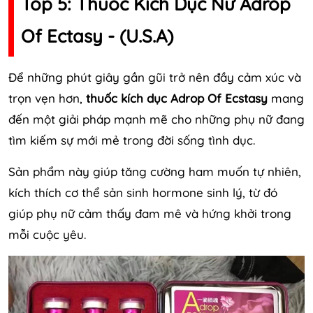
Top 5: Thuốc Kích Dục Nữ Adrop
Of Ectasy - (U.S.A)
Để những phút giây gần gũi trở nên đầy cảm xúc và
trọn vẹn hơn,
thuốc kích dục Adrop Of Ecstasy
mang
đến một giải pháp mạnh mẽ cho những phụ nữ đang
tìm kiếm sự mới mẻ trong đời sống tình dục.
Sản phẩm này giúp tăng cường ham muốn tự nhiên,
kích thích cơ thể sản sinh hormone sinh lý, từ đó
giúp phụ nữ cảm thấy đam mê và hứng khởi trong
mỗi cuộc yêu.