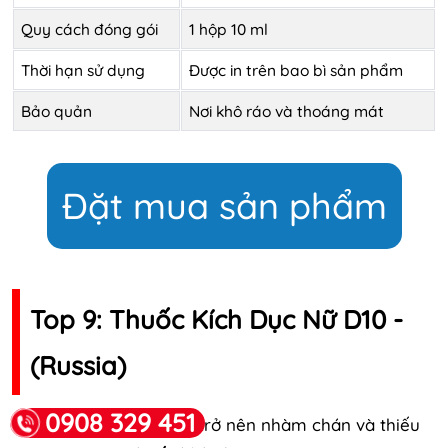
Quy cách đóng gói
1 hộp 10 ml
Thời hạn sử dụng
Được in trên bao bì sản phẩm
Bảo quản
Nơi khô ráo và thoáng mát
Đặt mua sản phẩm
Top 9: Thuốc Kích Dục Nữ D10 -
(Russia)
0908 329 451
Khi cuộc sống tình dục trở nên nhàm chán và thiếu