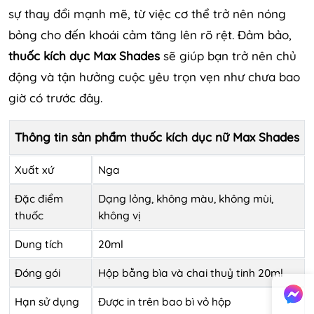
sự thay đổi mạnh mẽ, từ việc cơ thể trở nên nóng
bỏng cho đến khoái cảm tăng lên rõ rệt. Đảm bảo,
thuốc kích dục Max Shades
sẽ giúp bạn trở nên chủ
động và tận hưởng cuộc yêu trọn vẹn như chưa bao
giờ có trước đây.
Thông tin sản phẩm thuốc kích dục nữ Max Shades
Xuất xứ
Nga
Đặc điểm
Dạng lỏng, không màu, không mùi,
thuốc
không vị
Dung tích
20ml
Đóng gói
Hộp bằng bìa và chai thuỷ tinh 20ml
Hạn sử dụng
Được in trên bao bì vỏ hộp