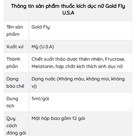
Thông tin sản phẩm thuốc kích dục nữ Gold Fly
U.S.A
Tên sản
Gold Fly
phẩm
Xuất xứ
Mỹ (U.S.A)
Thành
Chiết xuất thảo dược thiên nhiên, Fructose,
phần
Melatonin, hợp chất kích thích sinh dục nữ
Dạng
Dạng nước (Không màu, không mùi, không
bào chế
vị)
Dung
5ml/gói
tích
Quy
Một hộp bao gồm 12 gói
cách
đóng gói