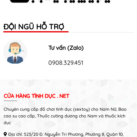
ĐỘI NGŨ HỖ TRỢ
Tư vấn (Zalo)
0908.329.451
CỬA HÀNG TÌNH DỤC . NET
Chuyên cung cấp đồ chơi tình dục (sextoy) cho Nam Nữ, Bao
cao su cao cấp, Thuốc cường dương cho Nam và thuốc kích
dục
Địa chỉ: 523/20 Đ. Nguyễn Tri Phương, Phường 8, Quận 10,