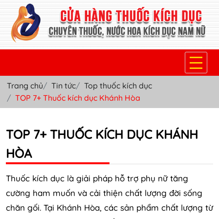
Trang chủ
Tin tức
Top thuốc kích dục
TRANG CHỦ
TOP 7+ Thuốc kích dục Khánh Hòa
THUỐC KÍCH DỤC NỮ
TOP 7+ THUỐC KÍCH DỤC KHÁNH
THUỐC NƯỚC KÍCH DỤC NAM
HÒA
THUỐC VIÊN KÍCH DỤC NAM
SẢN PHẨM KHÁC
Thuốc kích dục là giải pháp hỗ trợ phụ nữ tăng
cường ham muốn và cải thiện chất lượng đời sống
TIN TỨC & BLOG
chăn gối. Tại Khánh Hòa, các sản phẩm chất lượng từ