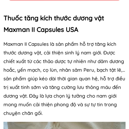
Thuốc tăng kích thước dương vật
Maxman II Capsules USA
Maxman II Capsules là sản phẩm hỗ trợ tăng kích
thước dương vật, cải thiện sinh lý nam giới. Được
chiết xuất từ các thảo dược tự nhiên như dâm dương
hoắc, yến mạch, cọ lùn, nhân sâm Peru, bạch tật lê,...
sản phẩm giúp kéo dài thời gian quan hệ, hỗ trợ điều
trị xuất tinh sớm và tăng cường lưu thông máu đến
dương vật. Đây là lựa chọn lý tưởng cho nam giới
mong muốn cải thiện phong độ và sự tự tin trong
chuyện chăn gối.