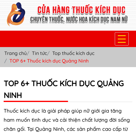
Trang chủ
Tin tức
Top thuốc kích dục
TRANG CHỦ
TOP 6+ Thuốc kích dục Quảng Ninh
THUỐC KÍCH DỤC NỮ
TOP 6+ THUỐC KÍCH DỤC QUẢNG
THUỐC NƯỚC KÍCH DỤC NAM
NINH
THUỐC VIÊN KÍCH DỤC NAM
SẢN PHẨM KHÁC
Thuốc kích dục là giải pháp giúp nữ giới gia tăng
ham muốn tình dục và cải thiện chất lượng đời sống
TIN TỨC & BLOG
chăn gối. Tại Quảng Ninh, các sản phẩm cao cấp từ