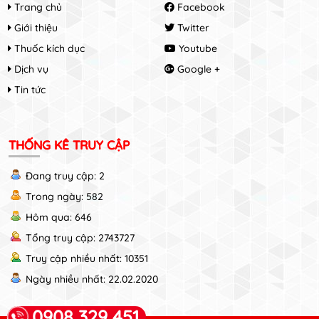
Trang chủ
Facebook
Giới thiệu
Twitter
Thuốc kích dục
Youtube
Dịch vụ
Google +
Tin tức
THỐNG KÊ TRUY CẬP
Đang truy cập: 2
Trong ngày: 582
Hôm qua: 646
Tổng truy cập: 2743727
Truy cập nhiều nhất: 10351
Ngày nhiều nhất: 22.02.2020
0908 329 451