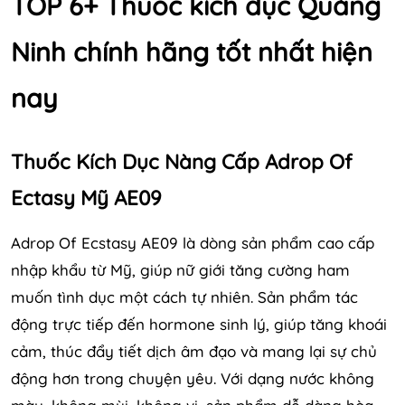
TOP 6+ Thuốc kích dục Quảng
Ninh chính hãng tốt nhất hiện
nay
Thuốc Kích Dục Nàng Cấp Adrop Of
Ectasy Mỹ AE09
Adrop Of Ecstasy AE09 là dòng sản phẩm cao cấp
nhập khẩu từ Mỹ, giúp nữ giới tăng cường ham
muốn tình dục một cách tự nhiên. Sản phẩm tác
động trực tiếp đến hormone sinh lý, giúp tăng khoái
cảm, thúc đẩy tiết dịch âm đạo và mang lại sự chủ
động hơn trong chuyện yêu. Với dạng nước không