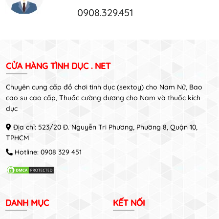
0908.329.451
CỬA HÀNG TÌNH DỤC . NET
Chuyên cung cấp đồ chơi tình dục (sextoy) cho Nam Nữ, Bao
cao su cao cấp, Thuốc cường dương cho Nam và thuốc kích
dục
Địa chỉ: 523/20 Đ. Nguyễn Tri Phương, Phường 8, Quận 10,
TPHCM
Hotline:
0908 329 451
DANH MỤC
KẾT NỐI