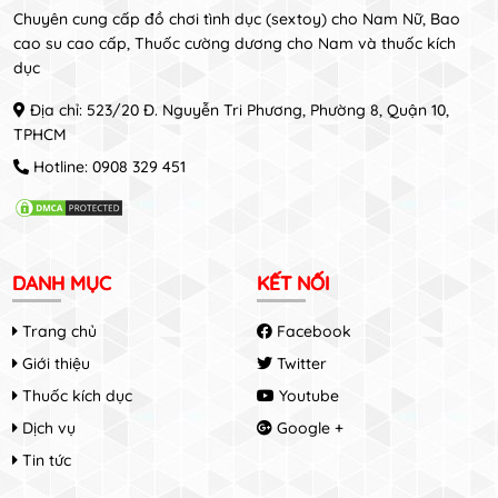
Chuyên cung cấp đồ chơi tình dục (sextoy) cho Nam Nữ, Bao
cao su cao cấp, Thuốc cường dương cho Nam và thuốc kích
dục
Địa chỉ: 523/20 Đ. Nguyễn Tri Phương, Phường 8, Quận 10,
TPHCM
Hotline:
0908 329 451
DANH MỤC
KẾT NỐI
Trang chủ
Facebook
Giới thiệu
Twitter
Thuốc kích dục
Youtube
Dịch vụ
Google +
Tin tức