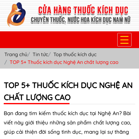
Trang chủ
Tin tức
Top thuốc kích dục
TRANG CHỦ
TOP 5+ Thuốc kích dục Nghệ An chất lượng cao
THUỐC KÍCH DỤC NỮ
TOP 5+ THUỐC KÍCH DỤC NGHỆ AN
THUỐC NƯỚC KÍCH DỤC NAM
CHẤT LƯỢNG CAO
THUỐC VIÊN KÍCH DỤC NAM
SẢN PHẨM KHÁC
Bạn đang tìm kiếm thuốc kích dục tại Nghệ An? Bài
viết này giới thiệu những sản phẩm chất lượng cao,
TIN TỨC & BLOG
giúp cải thiện đời sống tình dục, mang lại sự thăng