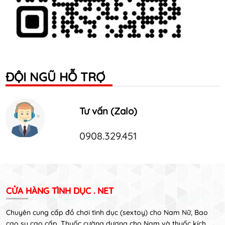
ĐỘI NGŨ HỖ TRỢ
Tư vấn (Zalo)
0908.329.451
CỬA HÀNG TÌNH DỤC . NET
Chuyên cung cấp đồ chơi tình dục (sextoy) cho Nam Nữ, Bao
cao su cao cấp, Thuốc cường dương cho Nam và thuốc kích