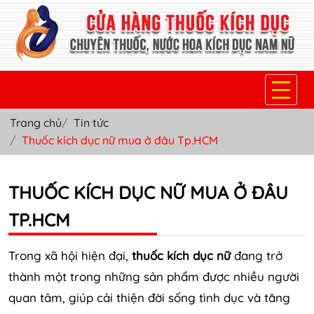
Trang chủ
Tin tức
TRANG CHỦ
Thuốc kích dục nữ mua ở đâu Tp.HCM
THUỐC KÍCH DỤC NỮ
THUỐC KÍCH DỤC NỮ MUA Ở ĐÂU
THUỐC NƯỚC KÍCH DỤC NAM
TP.HCM
THUỐC VIÊN KÍCH DỤC NAM
SẢN PHẨM KHÁC
Trong xã hội hiện đại,
thuốc kích dục nữ
đang trở
thành một trong những sản phẩm được nhiều người
TIN TỨC & BLOG
quan tâm, giúp cải thiện đời sống tình dục và tăng