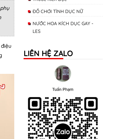
 phụ
ĐỒ CHƠI TÌNH DỤC NỮ
m
NƯỚC HOA KÍCH DỤC GAY -
LES
 điệu
LIÊN HỆ ZALO
g