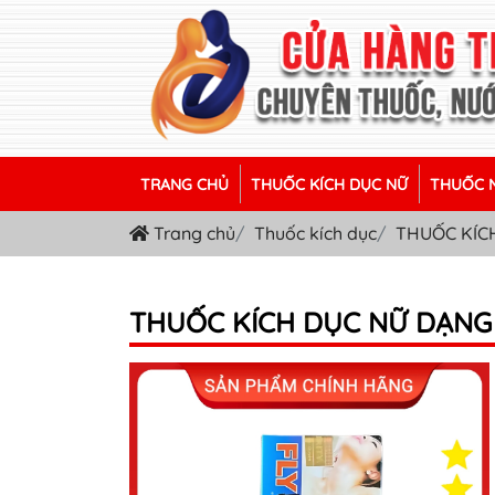
TRANG CHỦ
THUỐC KÍCH DỤC NỮ
THUỐC N
Trang chủ
Thuốc kích dục
THUỐC KÍC
THUỐC KÍCH DỤC NỮ DẠNG