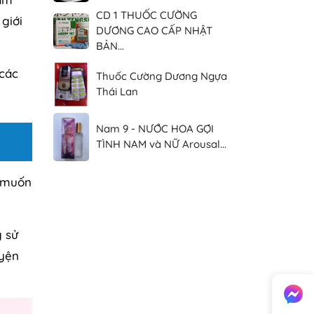
CD 1 THUỐC CƯỜNG
giới
DƯƠNG CAO CẤP NHẬT
BẢN...
các
Thuốc Cường Dương Ngựa
Thái Lan
Nam 9 - NƯỚC HOA GỢI
TÌNH NAM và NỮ Arousal...
 muốn
g sử
uyện