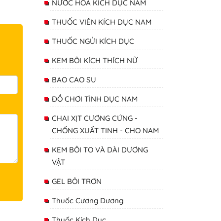
NƯỚC HOA KÍCH DỤC NAM
THUỐC VIÊN KÍCH DỤC NAM
THUỐC NGỬI KÍCH DỤC
KEM BÔI KÍCH THÍCH NỮ
BAO CAO SU
ĐỒ CHƠI TÌNH DỤC NAM
CHAI XỊT CƯƠNG CỨNG -
CHỐNG XUẤT TINH - CHO NAM
KEM BÔI TO VÀ DÀI DƯƠNG
VẬT
GEL BÔI TRƠN
Thuốc Cương Dương
Thuốc Kích Dục