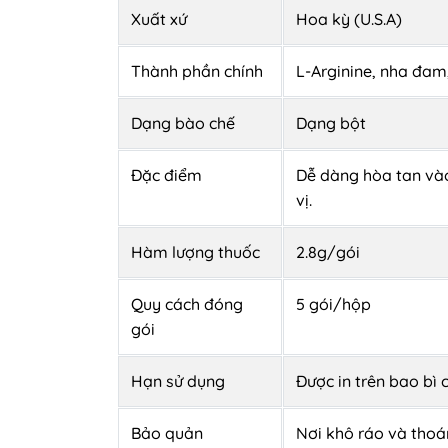
Xuất xứ
Hoa kỳ (U.S.A)
Thành phần chính
L-Arginine, nha đa
Dạng bào chế
Dạng bột
Đặc điểm
Dễ dàng hòa tan và
vị.
Hàm lượng thuốc
2.8g/gói
Quy cách đóng
5 gói/hộp
gói
Hạn sử dụng
Được in trên bao bì
Bảo quản
Nơi khô ráo và thoán