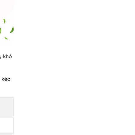
y khó
, kéo