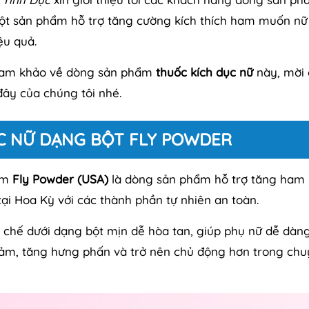
một sản phẩm hỗ trợ tăng cường kích thích ham muốn nữ 
ệu quả.
à tham khảo về dòng sản phẩm
thuốc kích dục nữ
này, mời 
đây của chúng tôi nhé.
ỤC NỮ DẠNG BỘT FLY POWDER
hẩm
Fly Powder (USA)
là dòng sản phẩm hỗ trợ tăng ham
tại Hoa Kỳ với các thành phần tự nhiên an toàn.
chế dưới dạng bột mịn dễ hòa tan, giúp phụ nữ dễ dàn
ảm, tăng hưng phấn và trở nên chủ động hơn trong ch