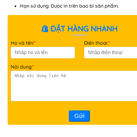
Hạn sử dụng: Được in trên bao bì sản phẩm.
ĐẶT HÀNG NHANH
Họ và tên:
*
Điện thoại:
*
Nội dung:
*
Gửi