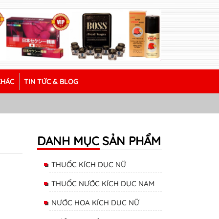
KHÁC
TIN TỨC & BLOG
DANH MỤC SẢN PHẨM
THUỐC KÍCH DỤC NỮ
THUỐC NƯỚC KÍCH DỤC NAM
NƯỚC HOA KÍCH DỤC NỮ