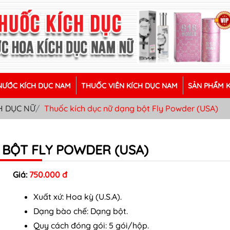
ƯỚC KÍCH DỤC NAM
THUỐC VIÊN KÍCH DỤC NAM
SẢN PHẨM 
H DỤC NỮ
Thuốc kích dục nữ dạng bột Fly Powder (USA)
 BỘT FLY POWDER (USA)
Giá:
750.000 đ
Xuất xứ: Hoa kỳ (U.S.A).
Dạng bào chế: Dạng bột.
Quy cách đóng gói: 5 gói/hộp.