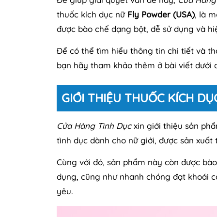
thuốc kích dục nữ
Fly Powder (USA)
, là 
được bào chế dạng bột, dễ sử dụng và hi
Để có thể tìm hiểu thông tin chi tiết v
bạn hãy tham khảo thêm ở bài viết dưới 
GIỚI THIỆU THUỐC KÍCH D
Cửa Hàng Tình Dục
xin giới thiệu sản p
tình dục dành cho nữ giới, được sản xuất 
Cùng với đó, sản phẩm này còn được bào 
dụng, cũng như nhanh chóng đạt khoái c
yêu.