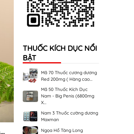
THUỐC KÍCH DỤC NỔI
BẬT
Mã 70 Thuốc cương dương
Red 200mg ( Hàng cao...
Mã 50 Thuốc Kích Dục
Nam - Big Penis (6800mg
X...
Nam 3 Thuốc cường dương
Maxman
Ngọa Hổ Tàng Long
hẩm