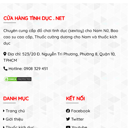
CỬA HÀNG TÌNH DỤC . NET
Chuyên cung cấp đồ chơi tình dục (sextoy) cho Nam Nữ, Bao
cao su cao cấp, Thuốc cường dương cho Nam và thuốc kích
dục
Địa chỉ: 523/20 Đ. Nguyễn Tri Phương, Phường 8, Quận 10,
TPHCM
Hotline:
0908 329 451
DANH MỤC
KẾT NỐI
Trang chủ
Facebook
Giới thiệu
Twitter
Thuốc kích dục
Youtube