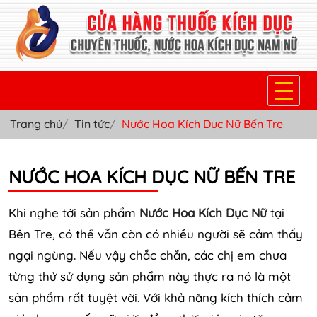
Trang chủ
Tin tức
Nước Hoa Kích Dục Nữ Bến Tre
TRANG CHỦ
THUỐC KÍCH DỤC NỮ
NƯỚC HOA KÍCH DỤC NỮ BẾN TRE
THUỐC NƯỚC KÍCH DỤC NAM
Khi nghe tới sản phẩm
Nước Hoa Kích Dục Nữ
tại
THUỐC VIÊN KÍCH DỤC NAM
Bên Tre, có thể vẫn còn có nhiều người sẽ cảm thấy
ngại ngùng. Nếu vậy chắc chắn, các chị em chưa
SẢN PHẨM KHÁC
từng thử sử dụng sản phẩm này thực ra nó là một
TIN TỨC & BLOG
sản phẩm rất tuyệt vời. Với khả năng kích thích cảm