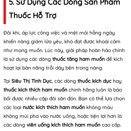
5. Sử Dụng Các Dòng Sản Phẩm
Thuốc Hỗ Trợ
Đôi khi, áp lực công việc và mệt mỏi hằng ngày
khiến nàng giảm lửa yêu, khó đạt được khoái cảm
như mong muốn. Lúc này, giải pháp hoàn hảo chính
là sử dụng các dòng
thuốc tăng ham muốn
để kích
hoạt lại bản năng trỗi dậy bên trong nàng.
Tại
Siêu Thị Tình Dục
, các dòng
thuốc kích dục
hay
thuốc kích thích ham muốn
chính hãng luôn là bảo
bối được nhiều cặp đôi săn đón. Bạn có thể lựa chọn
các loại
nước kích thích ham muốn
không màu
không mùi pha vào nước uống, hoặc tiện lợi hơn là
các dòng
viên uống kích thích ham muốn
cao cấp.