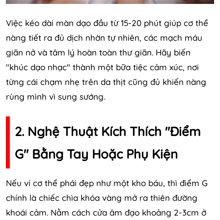
Việc kéo dài màn dạo đầu từ 15-20 phút giúp cơ thể
nàng tiết ra đủ dịch nhờn tự nhiên, các mạch máu
giãn nở và tâm lý hoàn toàn thư giãn. Hãy biến
"khúc dạo nhạc" thành một bữa tiệc cảm xúc, nơi
từng cái chạm nhẹ trên da thịt cũng đủ khiến nàng
rùng mình vì sung sướng.
2. Nghệ Thuật Kích Thích "Điểm
G" Bằng Tay Hoặc Phụ Kiện
Nếu ví cơ thể phái đẹp như một kho báu, thì điểm G
chính là chiếc chìa khóa vàng mở ra thiên đường
khoái cảm. Nằm cách cửa âm đạo khoảng 2-3cm ở