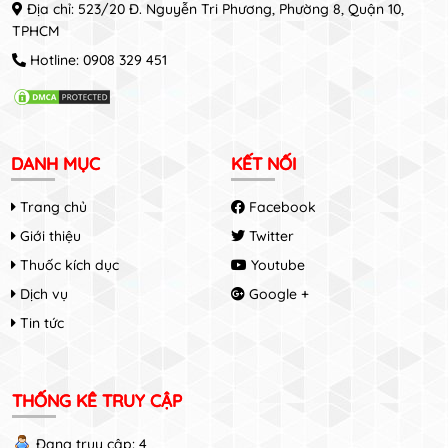
Địa chỉ: 523/20 Đ. Nguyễn Tri Phương, Phường 8, Quận 10,
TPHCM
Hotline:
0908 329 451
DANH MỤC
KẾT NỐI
Trang chủ
Facebook
Giới thiệu
Twitter
Thuốc kích dục
Youtube
Dịch vụ
Google +
Tin tức
THỐNG KÊ TRUY CẬP
Đang truy cập: 4