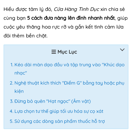
Hiểu được tâm lý đó,
Cửa Hàng Tình Dục
xin chia sẻ
cùng bạn
5 cách đưa nàng lên đỉnh nhanh nhất
, giúp
cuộc yêu thăng hoa rực rỡ và gắn kết tình cảm lứa
đôi thêm bền chặt.
Mục Lục
Kéo dài màn dạo đầu và tập trung vào "Khúc dạo
nhạc"
Nghệ thuật kích thích "Điểm G" bằng tay hoặc phụ
kiện
Đừng bỏ quên "Hạt ngọc" (Âm vật)
Lựa chọn tư thế giúp tối ưu hóa sự cọ xát
Sử dụng các dòng sản phẩm thuốc hỗ trợ