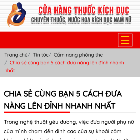
Trang chủ
Tin tức
Cẩm nang phòng the
TRANG CHỦ
Chia sẻ cùng bạn 5 cách đưa nàng lên đỉnh nhanh
nhất
THUỐC KÍCH DỤC NỮ
THUỐC NƯỚC KÍCH DỤC NAM
CHIA SẺ CÙNG BẠN 5 CÁCH ĐƯA
THUỐC VIÊN KÍCH DỤC NAM
NÀNG LÊN ĐỈNH NHANH NHẤT
SẢN PHẨM KHÁC
Trong nghệ thuật yêu đương, việc đưa người phụ nữ
TIN TỨC & BLOG
của mình chạm đến đỉnh cao của sự khoái cảm