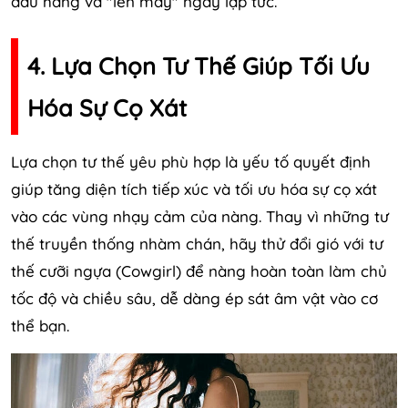
đầu hàng và "lên mây" ngay lập tức.
4. Lựa Chọn Tư Thế Giúp Tối Ưu
Hóa Sự Cọ Xát
Lựa chọn tư thế yêu phù hợp là yếu tố quyết định
giúp tăng diện tích tiếp xúc và tối ưu hóa sự cọ xát
vào các vùng nhạy cảm của nàng. Thay vì những tư
thế truyền thống nhàm chán, hãy thử đổi gió với tư
thế cưỡi ngựa (Cowgirl) để nàng hoàn toàn làm chủ
tốc độ và chiều sâu, dễ dàng ép sát âm vật vào cơ
thể bạn.