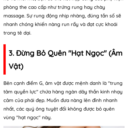
phòng the cao cấp như trứng rung hay chày
massage. Sự rung động nhịp nhàng, đúng tần số sẽ
nhanh chóng khiến nàng run rẩy và đạt cực khoái
trong tê dại.
3. Đừng Bỏ Quên "Hạt Ngọc" (Âm
Vật)
Bên cạnh điểm G, âm vật được mệnh danh là "trung
tâm quyền lực" chứa hàng ngàn dây thần kinh nhạy
cảm của phái đẹp. Muốn đưa nàng lên đỉnh nhanh
nhất, các quý ông tuyệt đối không được bỏ quên
vùng "hạt ngọc" này.