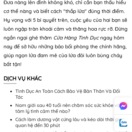
Đưa nàng lên đỉnh không khó, chỉ cần bạn thấu hiểu
cơ thể nàng và biết cách "thắp lửa" đúng thời điểm.
Hy vọng với 5 bí quyết trên, cuộc yêu của hai bạn sẽ
luôn ngập tràn khoái cảm và thăng hoa rực rỡ. Đừng
ngần ngại ghé thăm
Cửa Hàng Tình Dục
ngay hôm
nay để sở hữu những bảo bối phòng the chính hãng,
giúp ngọn lửa đam mê của lứa đôi luôn bùng cháy
bất tận!
DỊCH VỤ KHÁC
Tình Dục An Toàn Cách Bảo Vệ Bản Thân Và Đối
Tác
Nam giới sau 40 tuổi nên chăm sóc sức khỏe và
tâm lý tình cảm thế nào?
Cách làm dương vật cứng lâu và kéo dài thời gian
quan hệ đến 30 phút