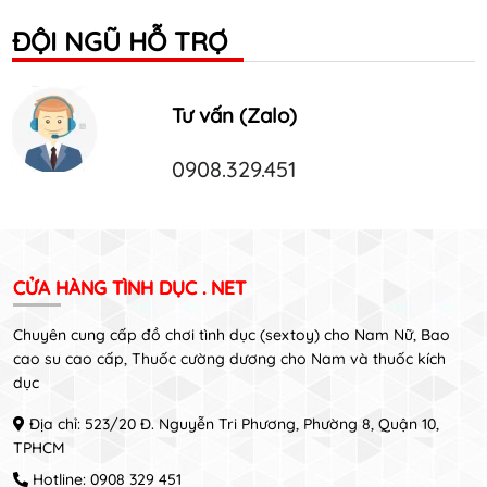
ĐỘI NGŨ HỖ TRỢ
Tư vấn (Zalo)
0908.329.451
CỬA HÀNG TÌNH DỤC . NET
Chuyên cung cấp đồ chơi tình dục (sextoy) cho Nam Nữ, Bao
cao su cao cấp, Thuốc cường dương cho Nam và thuốc kích
dục
Địa chỉ: 523/20 Đ. Nguyễn Tri Phương, Phường 8, Quận 10,
TPHCM
Hotline:
0908 329 451