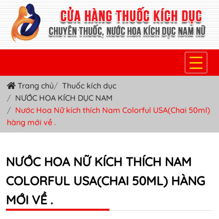
Trang chủ
Thuốc kích dục
TRANG CHỦ
NƯỚC HOA KÍCH DỤC NAM
THUỐC KÍCH DỤC NỮ
Nước Hoa Nữ kích thích Nam Colorful USA(Chai 50ml)
hàng mới về .
THUỐC NƯỚC KÍCH DỤC NAM
THUỐC VIÊN KÍCH DỤC NAM
NƯỚC HOA NỮ KÍCH THÍCH NAM
SẢN PHẨM KHÁC
COLORFUL USA(CHAI 50ML) HÀNG
MỚI VỀ .
TIN TỨC & BLOG