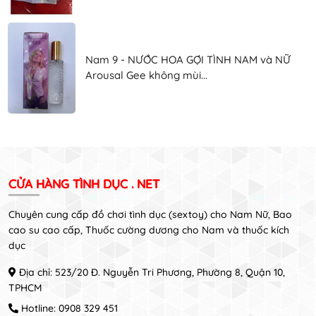
Nam 9 - NƯỚC HOA GỢI TÌNH NAM và NỮ
Arousal Gee không mùi...
CỬA HÀNG TÌNH DỤC . NET
Chuyên cung cấp đồ chơi tình dục (sextoy) cho Nam Nữ, Bao
cao su cao cấp, Thuốc cường dương cho Nam và thuốc kích
dục
Địa chỉ: 523/20 Đ. Nguyễn Tri Phương, Phường 8, Quận 10,
TPHCM
Hotline:
0908 329 451