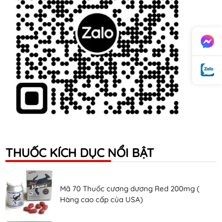
THUỐC KÍCH DỤC NỔI BẬT
Mã 70 Thuốc cương dương Red 200mg (
Hàng cao cấp của USA)