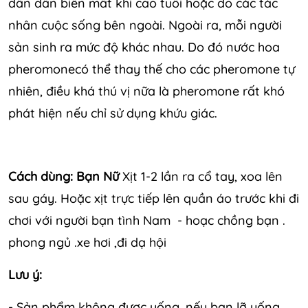
dần dần biến mất khi cao tuổi hoặc do các tác
nhân cuộc sống bên ngoài. Ngoài ra, mỗi người
sản sinh ra mức độ khác nhau. Do đó nước hoa
pheromonecó thể thay thế cho các pheromone tự
nhiên, điều khá thú vị nữa là pheromone rất khó
phát hiện nếu chỉ sử dụng khứu giác.
Cách dùng: Bạn Nữ
Xịt 1-2 lần ra cổ tay, xoa lên
sau gáy. Hoặc xịt trực tiếp lên quần áo trước khi đi
chơi với người bạn tình Nam - hoạc chồng bạn .
phong ngủ .xe hơi ,đi dạ hội
Lưu ý:
- Sản phẩm không được uống, nếu bạn lỡ uống