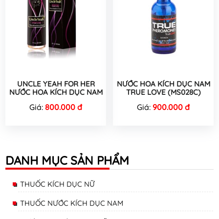
UNCLE YEAH FOR HER
NƯỚC HOA KÍCH DỤC NAM
NƯỚC HOA KÍCH DỤC NAM
TRUE LOVE (MS028C)
Giá:
800.000 đ
Giá:
900.000 đ
DANH MỤC SẢN PHẨM
THUỐC KÍCH DỤC NỮ
THUỐC NƯỚC KÍCH DỤC NAM