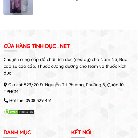
CỬA HÀNG TÌNH DỤC . NET
Chuyên cung cấp đồ chơi tình dục (sextoy) cho Nam Nữ, Bao
cao su cao cấp, Thuốc cường dương cho Nam và thuốc kích
dục
Địa chỉ: 523/20 Đ. Nguyễn Tri Phương, Phường 8, Quận 10,
TPHCM
Hotline:
0908 329 451
DANH MỤC
KẾT NỐI