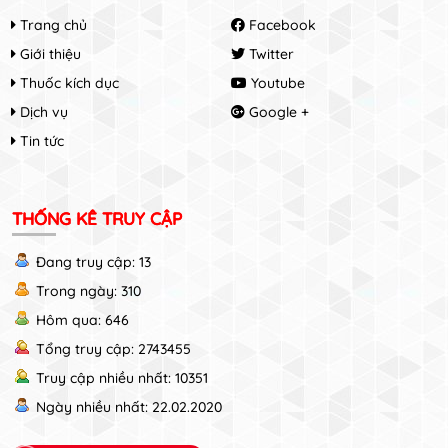
Trang chủ
Facebook
Giới thiệu
Twitter
Thuốc kích dục
Youtube
Dịch vụ
Google +
Tin tức
THỐNG KÊ TRUY CẬP
Đang truy cập: 13
Trong ngày: 310
Hôm qua: 646
Tổng truy cập: 2743455
Truy cập nhiều nhất: 10351
Ngày nhiều nhất: 22.02.2020