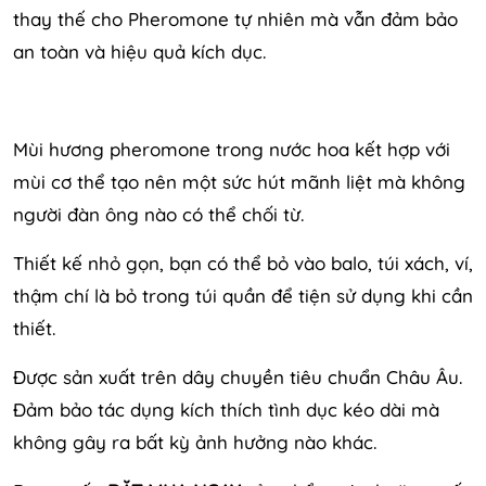
thay thế cho Pheromone tự nhiên mà vẫn đảm bảo
an toàn và hiệu quả kích dục.
Mùi hương pheromone trong nước hoa kết hợp với
mùi cơ thể tạo nên một sức hút mãnh liệt mà không
người đàn ông nào có thể chối từ.
Thiết kế nhỏ gọn, bạn có thể bỏ vào balo, túi xách, ví,
thậm chí là bỏ trong túi quần để tiện sử dụng khi cần
thiết.
Được sản xuất trên dây chuyền tiêu chuẩn Châu Âu.
Đảm bảo tác dụng kích thích tình dục kéo dài mà
không gây ra bất kỳ ảnh hưởng nào khác.