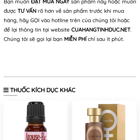
Bạn muốn
ĐẶT MUA NGAY
sản phẩm này hoặc muốn
được
TƯ VẤN
rõ hơn về sản phẩm trước khi mua
hàng, hãy GỌI vào hotline trên của chúng tôi hoặc
để lại thông tin tại website
CUAHANGTINHDUC.NET
.
Chúng tôi sẽ gọi lại bạn
MIỄN PHÍ
chỉ sau ít phút.
THUỐC KÍCH DỤC KHÁC