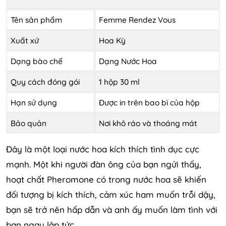
Tên sản phẩm
Femme Rendez Vous
Xuất xứ
Hoa Kỳ
Dạng bào chế
Dạng Nước Hoa
Quy cách đóng gói
1 hộp 30 ml
Hạn sử dụng
Được in trên bao bì của hộp
Bảo quản
Nơi khô ráo và thoáng mát
Đây là một loại nước hoa kích thích tình dục cực
mạnh. Một khi người đàn ông của bạn ngửi thấy,
hoạt chất Pheromone có trong nước hoa sẽ khiến
đối tượng bị kích thích, cảm xúc ham muốn trỗi dậy,
bạn sẽ trở nên hấp dẫn và anh ấy muốn làm tình với
bạn ngay lập tức. .