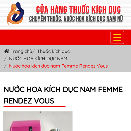
Trang chủ
Thuốc kích dục
TRANG CHỦ
NƯỚC HOA KÍCH DỤC NAM
THUỐC KÍCH DỤC NỮ
Nước hoa kích dục nam Femme Rendez Vous
THUỐC NƯỚC KÍCH DỤC NAM
NƯỚC HOA KÍCH DỤC NAM FEMME
THUỐC VIÊN KÍCH DỤC NAM
RENDEZ VOUS
SẢN PHẨM KHÁC
TIN TỨC & BLOG