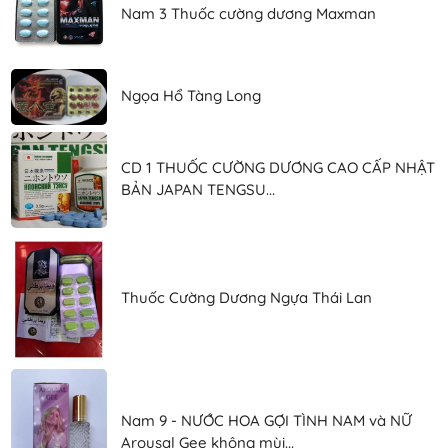
Nam 3 Thuốc cường dương Maxman
Ngọa Hổ Tàng Long
CD 1 THUỐC CƯỜNG DƯƠNG CAO CẤP NHẬT
BẢN JAPAN TENGSU...
Thuốc Cường Dương Ngựa Thái Lan
Nam 9 - NƯỚC HOA GỢI TÌNH NAM và NỮ
Arousal Gee không mùi...