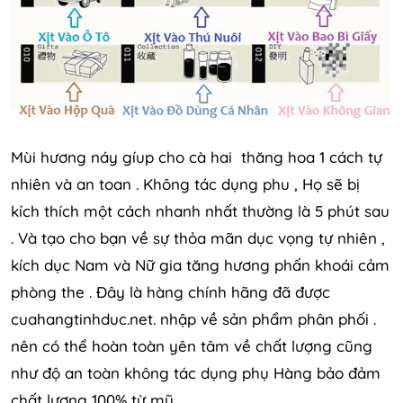
Mùi hương náy gíup cho cà hai thăng hoa 1 cách tự
nhiên và an toan . Không tác dụng phu , Họ sẽ bị
kích thích một cách nhanh nhất thường là 5 phút sau
. Và tạo cho bạn về sự thỏa mãn dục vọng tự nhiên ,
kích dục Nam và Nữ gia tăng hương phấn khoái cảm
phòng the . Đây là hàng chính hãng đã được
cuahangtinhduc.net. nhập về sản phẩm phân phối .
nên có thể hoàn toàn yên tâm về chất lượng cũng
như độ an toàn không tác dụng phụ Hàng bảo đảm
chất lượng 100% từ mỹ .