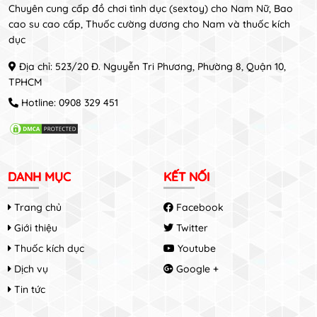
Chuyên cung cấp đồ chơi tình dục (sextoy) cho Nam Nữ, Bao
cao su cao cấp, Thuốc cường dương cho Nam và thuốc kích
dục
Địa chỉ: 523/20 Đ. Nguyễn Tri Phương, Phường 8, Quận 10,
TPHCM
Hotline:
0908 329 451
DANH MỤC
KẾT NỐI
Trang chủ
Facebook
Giới thiệu
Twitter
Thuốc kích dục
Youtube
Dịch vụ
Google +
Tin tức