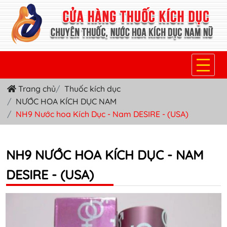
Trang chủ
Thuốc kích dục
TRANG CHỦ
NƯỚC HOA KÍCH DỤC NAM
THUỐC KÍCH DỤC NỮ
NH9 Nước hoa Kích Dục - Nam DESIRE - (USA)
THUỐC NƯỚC KÍCH DỤC NAM
NH9 NƯỚC HOA KÍCH DỤC - NAM
THUỐC VIÊN KÍCH DỤC NAM
DESIRE - (USA)
SẢN PHẨM KHÁC
TIN TỨC & BLOG