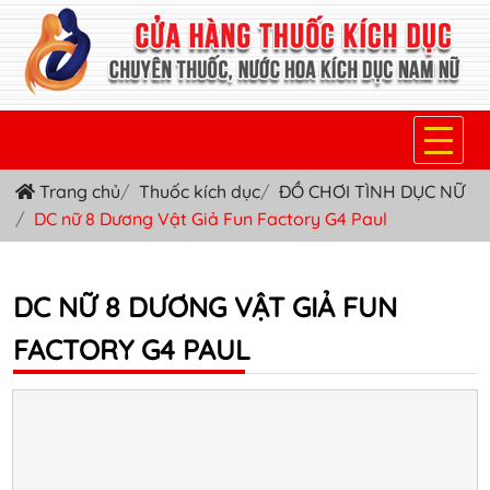
Trang chủ
Thuốc kích dục
ĐỒ CHƠI TÌNH DỤC NỮ
TRANG CHỦ
DC nữ 8 Dương Vật Giả Fun Factory G4 Paul
THUỐC KÍCH DỤC NỮ
THUỐC NƯỚC KÍCH DỤC NAM
DC NỮ 8 DƯƠNG VẬT GIẢ FUN
FACTORY G4 PAUL
THUỐC VIÊN KÍCH DỤC NAM
SẢN PHẨM KHÁC
TIN TỨC & BLOG