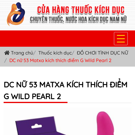
Trang chủ
Thuốc kích dục
ĐỒ CHƠI TÌNH DỤC NỮ
TRANG CHỦ
DC nữ 53 Matxa kích thích điểm G Wild Pearl 2
THUỐC KÍCH DỤC NỮ
THUỐC NƯỚC KÍCH DỤC NAM
DC NỮ 53 MATXA KÍCH THÍCH ĐIỂM
G WILD PEARL 2
THUỐC VIÊN KÍCH DỤC NAM
SẢN PHẨM KHÁC
TIN TỨC & BLOG