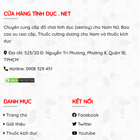
CỬA HÀNG TÌNH DỤC . NET
Chuyên cung cấp đồ chơi tình dục (sextoy) cho Nam Nữ, Bao
cao su cao cấp, Thuốc cường dương cho Nam và thuốc kích
dục
Địa chỉ: 523/20 Đ. Nguyễn Tri Phương, Phường 8, Quận 10,
TPHCM
Hotline:
0908 329 451
DANH MỤC
KẾT NỐI
Trang chủ
Facebook
Giới thiệu
Twitter
Thuốc kích dục
Youtube