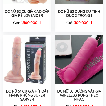
DC NỮ 52 CU GIẢ CAO CẤP
DC NỮ 52 DỤNG CỤ TÌNH
GIÁ RẺ LOVEAIDER
DỤC 2 TRONG 1
Giá:
1.300.000 đ
Giá:
300.000 đ
DC NỮ 51 CU GIẢ HÍT ĐẤT
DC NỮ 50 DƯƠNG VẬT GIẢ
HÀNG KHỦNG SUPER
WIRELESS RUNG THEO
SARVER
NHẠC