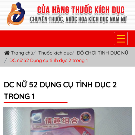
Trang chủ
Thuốc kích dục
ĐỒ CHƠI TÌNH DỤC NỮ
TRANG CHỦ
DC nữ 52 Dụng cụ tình dục 2 trong 1
THUỐC KÍCH DỤC NỮ
THUỐC NƯỚC KÍCH DỤC NAM
DC NỮ 52 DỤNG CỤ TÌNH DỤC 2
TRONG 1
THUỐC VIÊN KÍCH DỤC NAM
SẢN PHẨM KHÁC
TIN TỨC & BLOG