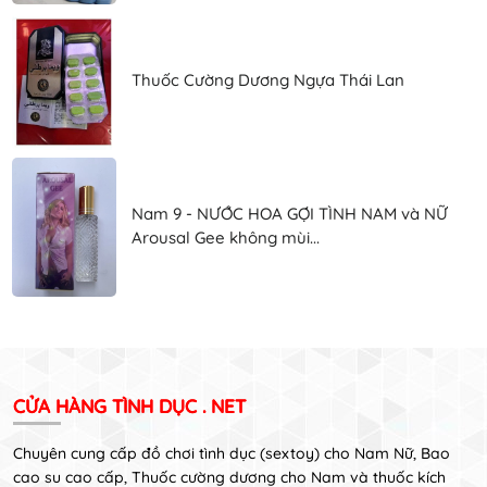
Thuốc Cường Dương Ngựa Thái Lan
Nam 9 - NƯỚC HOA GỢI TÌNH NAM và NỮ
Arousal Gee không mùi...
CỬA HÀNG TÌNH DỤC . NET
Chuyên cung cấp đồ chơi tình dục (sextoy) cho Nam Nữ, Bao
cao su cao cấp, Thuốc cường dương cho Nam và thuốc kích