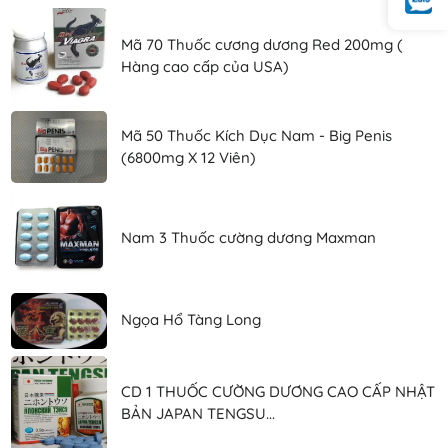
Mã 70 Thuốc cương dương Red 200mg (
Hàng cao cấp của USA)
Mã 50 Thuốc Kích Dục Nam - Big Penis
(6800mg X 12 Viên)
Nam 3 Thuốc cường dương Maxman
Ngọa Hổ Tàng Long
CD 1 THUỐC CƯỜNG DƯƠNG CAO CẤP NHẬT
BẢN JAPAN TENGSU...