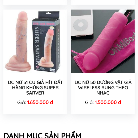
DC NỮ 51 CU GIẢ HÍT ĐẤT
DC NỮ 50 DƯƠNG VẬT GIẢ
HÀNG KHỦNG SUPER
WIRELESS RUNG THEO
SARVER
NHẠC
Giá:
1.650.000 đ
Giá:
1.500.000 đ
DANH MỤC SẢN PHẨM