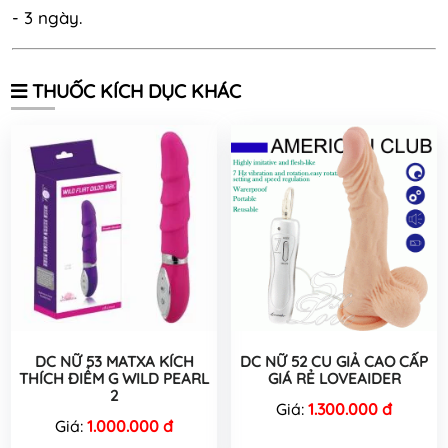
- 3 ngày.
THUỐC KÍCH DỤC KHÁC
DC NỮ 53 MATXA KÍCH
DC NỮ 52 CU GIẢ CAO CẤP
THÍCH ĐIỂM G WILD PEARL
GIÁ RẺ LOVEAIDER
2
Giá:
1.300.000 đ
Giá:
1.000.000 đ