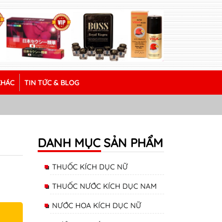
KHÁC
TIN TỨC & BLOG
DANH MỤC SẢN PHẨM
THUỐC KÍCH DỤC NỮ
THUỐC NƯỚC KÍCH DỤC NAM
NƯỚC HOA KÍCH DỤC NỮ