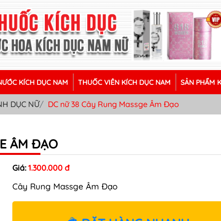
ƯỚC KÍCH DỤC NAM
THUỐC VIÊN KÍCH DỤC NAM
SẢN PHẨM 
NH DỤC NỮ
DC nữ 38 Cây Rung Massge Âm Đạo
GE ÂM ĐẠO
Giá:
1.300.000 đ
Cây Rung Massge Âm Đạo