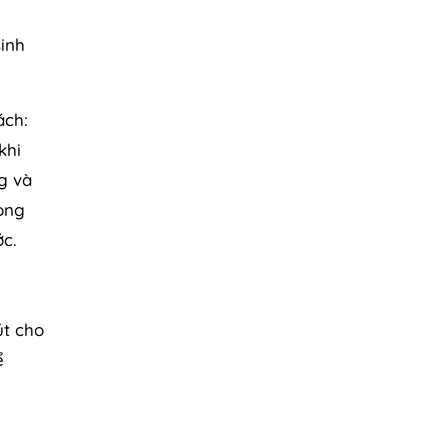
sinh
ách:
khi
g và
ong
c.
út cho
ể