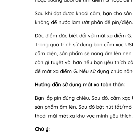
Sau khi đạt được khoái cảm, bạn cho sản
không để nước làm ướt phần để pin/điện.
Đặc điểm đặc biệt đối với mát xa điểm G
Trong quá trình sử dụng bạn cắm xạc USB
cắm điện, sản phẩm sẽ nóng ấm lên nên
còn gì tuyệt vời hơn nếu bạn yêu thích 
để mát xa điểm G. Nếu sử dụng chức năng
Hướng dẫn sử dụng mát xa toàn thân:
Bạn lắp pin đúng chiều. Sau đó, cắm xạc
sản phẩm ấm lên. Sau đó bật nút tắt/mở v
thoái mái mát xa khu vực mình yêu thích
Chú ý: