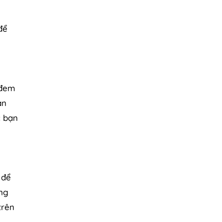
để
 đem
àn
c bạn
 để
ông
trên