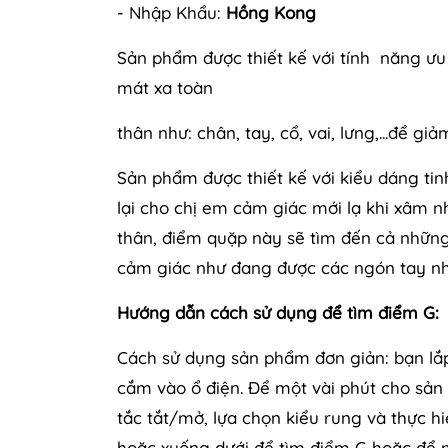
- Nhập Khẩu:
Hồng Kong
Sản phẩm được thiết kế với tính năng ưu 
mát xa toàn
thân như: chân, tay, cổ, vai, lưng,...để 
Sản phẩm được thiết kế với kiểu dáng ti
lại cho chị em cảm giác mới lạ khi xâm 
thân, điểm quặp này sẽ tìm đến cả những
cảm giác như đang được các ngón tay n
Hướng dẫn cách sử dụng để tìm điểm G:
Cách sử dụng sản phẩm đơn giản: bạn lắp
cắm vào ổ điện. Để một vài phút cho sản
tắc tắt/mở, lựa chọn kiểu rung và thực h
hoặc xuống dưới để tìm điểm G hoặc để