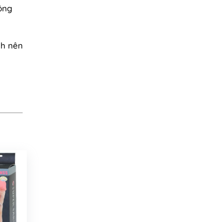
ông
nh nên