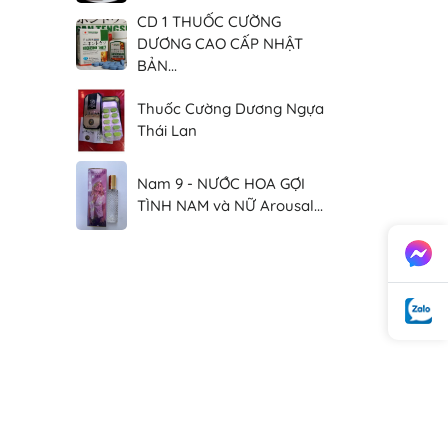
CD 1 THUỐC CƯỜNG
DƯƠNG CAO CẤP NHẬT
BẢN...
Thuốc Cường Dương Ngựa
Thái Lan
Nam 9 - NƯỚC HOA GỢI
TÌNH NAM và NỮ Arousal...