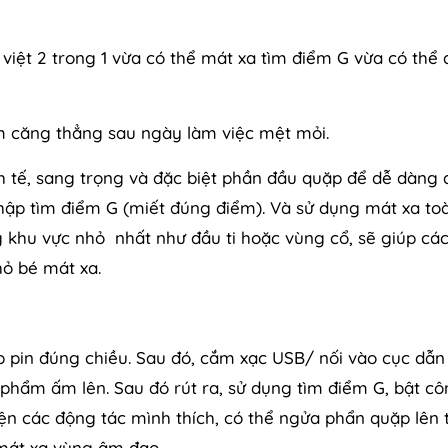
việt 2 trong 1 vừa có thể mát xa tìm điểm G vừa có thể 
giảm căng thẳng sau ngày làm việc mệt mỏi.
nh tế, sang trọng và đặc biệt phần đầu quặp để dễ dàng
nhập tìm điểm G (miết đúng điểm). Và sử dụng mát xa to
 khu vực nhỏ nhất như đầu ti hoặc vùng cổ, sẽ giúp cá
hỏ bé mát xa.
 pin đúng chiều. Sau đó, cắm xạc USB/ nối vào cục dẫn
 phẩm ấm lên. Sau đó rút ra, sử dụng tìm điểm G, bật c
iện các động tác mình thích, có thể ngửa phẩn quặp lên 
 mát xa vùng âm đạo.