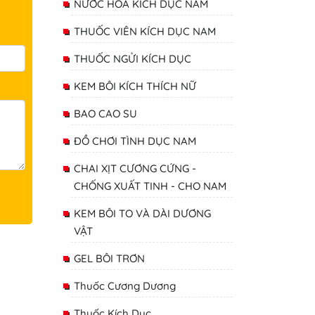
NƯỚC HOA KÍCH DỤC NAM
THUỐC VIÊN KÍCH DỤC NAM
THUỐC NGỬI KÍCH DỤC
KEM BÔI KÍCH THÍCH NỮ
BAO CAO SU
ĐỒ CHƠI TÌNH DỤC NAM
CHAI XỊT CƯƠNG CỨNG -
CHỐNG XUẤT TINH - CHO NAM
KEM BÔI TO VÀ DÀI DƯƠNG
VẬT
GEL BÔI TRƠN
Thuốc Cương Dương
Thuốc Kích Dục