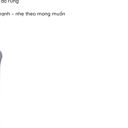
 độ rung
: mạnh – nhẹ theo mong muốn