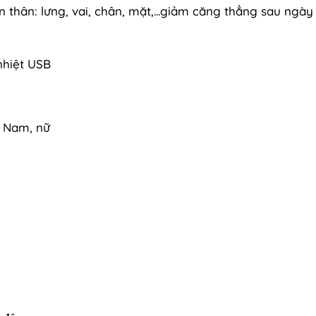
n thân: lưng, vai, chân, mặt,...giảm căng thẳng sau ngày
nhiệt USB
: Nam, nữ