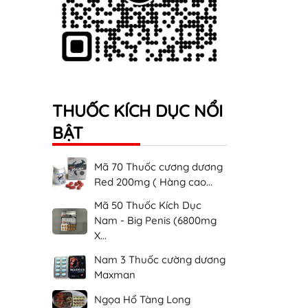
THUỐC KÍCH DỤC NỔI
BẬT
Mã 70 Thuốc cương dương
Red 200mg ( Hàng cao...
Mã 50 Thuốc Kích Dục
Nam - Big Penis (6800mg
X...
Nam 3 Thuốc cường dương
Maxman
Ngọa Hổ Tàng Long