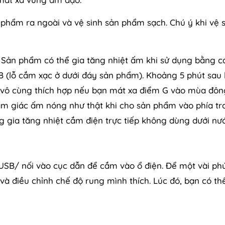
 phẩm ra ngoài và vệ sinh sản phẩm sạch. Chú ý khi vệ 
: Sản phẩm có thể gia tăng nhiệt ấm khi sử dụng bằng c
 (lỗ cắm xạc ở dưới đáy sản phẩm). Khoảng 5 phút sau 
 vô cùng thích hợp nếu bạn mát xa điểm G vào mùa đôn
cảm giác ấm nóng như thật khi cho sản phẩm vào phía tr
 gia tăng nhiệt cắm điện trực tiếp không dùng dưới nướ
 USB/ nối vào cục dẫn để cắm vào ổ điện. Để một vài ph
à điều chỉnh chế độ rung mình thích. Lúc đó, bạn có th
.