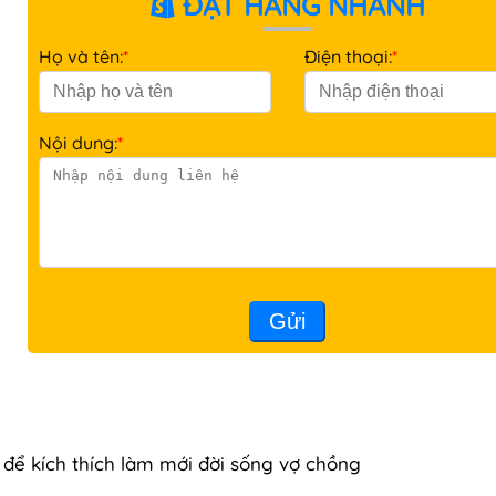
ĐẶT HÀNG NHANH
Họ và tên:
*
Điện thoại:
*
Nội dung:
*
Gửi
 để kích thích làm mới đời sống vợ chồng