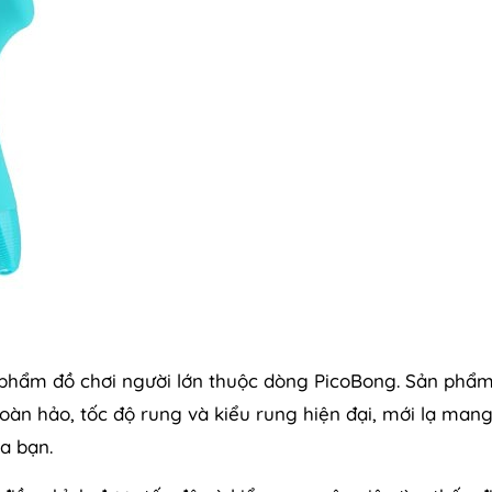
phẩm đồ chơi người lớn thuộc dòng PicoBong. Sản phẩm
hoàn hảo, tốc độ rung và kiểu rung hiện đại, mới lạ mang
a bạn.