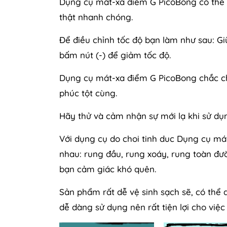
Dụng cụ mát-xa điểm G PicoBong có thể đ
thật nhanh chóng.
Để điều chỉnh tốc độ bạn làm như sau: Gi
bấm nút (-) để giảm tốc độ.
Dụng cụ mát-xa điểm G PicoBong chắc c
phúc tột cùng.
Hãy thử và cảm nhận sự mới lạ khi sử d
Với dụng cụ do choi tinh duc Dụng cụ má
nhau: rung đầu, rung xoáy, rung toàn đư
bạn cảm giác khó quên.
Sản phẩm rất dễ vệ sinh sạch sẽ, có thể
dễ dàng sử dụng nên rất tiện lợi cho việc 