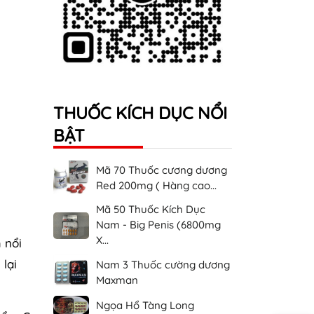
THUỐC KÍCH DỤC NỔI
BẬT
Mã 70 Thuốc cương dương
Red 200mg ( Hàng cao...
Mã 50 Thuốc Kích Dục
Nam - Big Penis (6800mg
X...
 nổi
 lại
Nam 3 Thuốc cường dương
Maxman
Ngọa Hổ Tàng Long