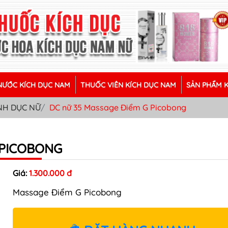
ƯỚC KÍCH DỤC NAM
THUỐC VIÊN KÍCH DỤC NAM
SẢN PHẨM 
NH DỤC NỮ
DC nữ 35 Massage Điểm G Picobong
 PICOBONG
Giá:
1.300.000 đ
Massage Điểm G Picobong