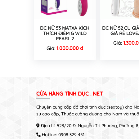
DC NỮ 53 MATXA KÍCH
DC NỮ 52 CU GI
THÍCH ĐIỂM G WILD
GIÁ RẺ LOVE
PEARL 2
Giá:
1.300.
Giá:
1.000.000 đ
CỬA HÀNG TÌNH DỤC . NET
Chuyên cung cấp đồ chơi tình dục (sextoy) cho 
su cao cấp, Thuốc cường dương cho Nam và thuố
Địa chỉ: 523/20 Đ. Nguyễn Tri Phương, Phường 
Hotline:
0908 329 451