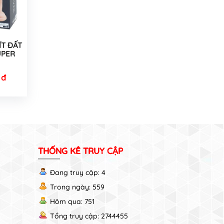
ÍT ĐẤT
UPER
 đ
THỐNG KÊ TRUY CẬP
Đang truy cập: 4
Trong ngày: 559
Hôm qua: 751
Tổng truy cập: 2744455