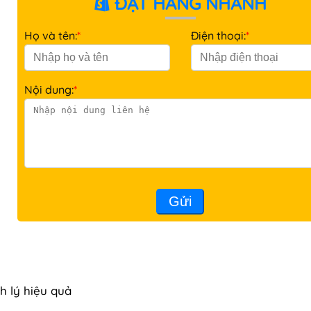
ĐẶT HÀNG NHANH
Họ và tên:
*
Điện thoại:
*
Nội dung:
*
Gửi
h lý hiệu quả