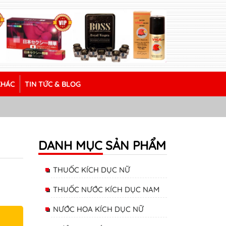
KHÁC
TIN TỨC & BLOG
DANH MỤC SẢN PHẨM
THUỐC KÍCH DỤC NỮ
THUỐC NƯỚC KÍCH DỤC NAM
NƯỚC HOA KÍCH DỤC NỮ