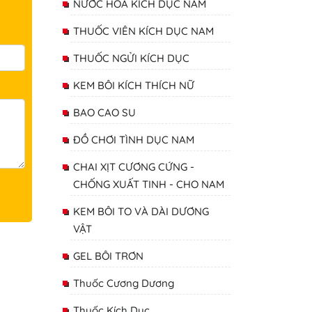
NƯỚC HOA KÍCH DỤC NAM
THUỐC VIÊN KÍCH DỤC NAM
THUỐC NGỬI KÍCH DỤC
KEM BÔI KÍCH THÍCH NỮ
BAO CAO SU
ĐỒ CHƠI TÌNH DỤC NAM
CHAI XỊT CƯƠNG CỨNG -
CHỐNG XUẤT TINH - CHO NAM
KEM BÔI TO VÀ DÀI DƯƠNG
VẬT
GEL BÔI TRƠN
Thuốc Cương Dương
Thuốc Kích Dục