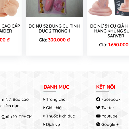
Ả CAO CẤP
DC NỮ 52 DỤNG CỤ TÌNH
DC NỮ 51 CU GIẢ H
AIDER
DỤC 2 TRONG 1
HÀNG KHỦNG S
SARVER
000 đ
Giá:
300.000 đ
Giá:
1.650.000
DANH MỤC
KẾT NỐI
Nam Nữ, Bao cao
Trang chủ
Facebook
c kích dục
Giới thiệu
Twitter
Thuốc kích dục
Youtube
8, Quận 10, TPHCM
Dịch vụ
Google +