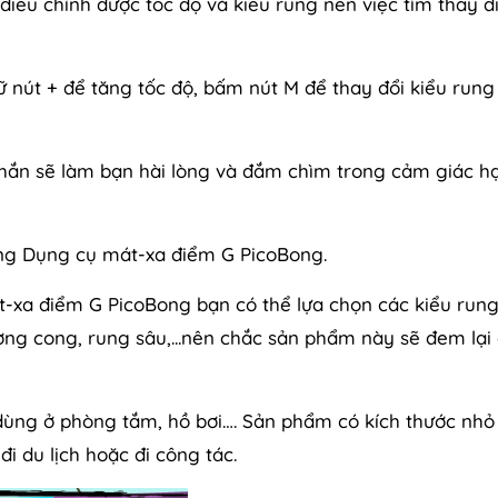
iều chỉnh được tốc độ và kiểu rung nên việc tìm thấy 
ữ nút + để tăng tốc độ, bấm nút M để thay đổi kiểu rung
hắn sẽ làm bạn hài lòng và đắm chìm trong cảm giác h
ụng Dụng cụ mát-xa điểm G PicoBong.
t-xa điểm G PicoBong bạn có thể lựa chọn các kiểu run
ờng cong, rung sâu,...nên chắc sản phẩm này sẽ đem lại
 dùng ở phòng tắm, hồ bơi…. Sản phẩm có kích thước nhỏ
đi du lịch hoặc đi công tác.