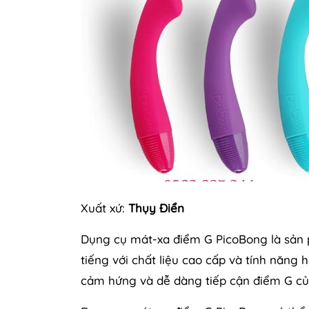
Xuất xứ:
Thụy Điển
Dụng cụ mát-xa điểm G PicoBong là sản 
tiếng với chất liệu cao cấp và tính năng 
cảm hứng và dễ dàng tiếp cận điểm G củ