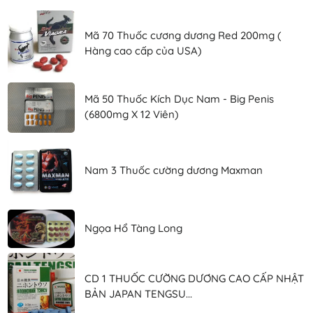
Mã 70 Thuốc cương dương Red 200mg (
Hàng cao cấp của USA)
Mã 50 Thuốc Kích Dục Nam - Big Penis
(6800mg X 12 Viên)
Nam 3 Thuốc cường dương Maxman
Ngọa Hổ Tàng Long
CD 1 THUỐC CƯỜNG DƯƠNG CAO CẤP NHẬT
BẢN JAPAN TENGSU...