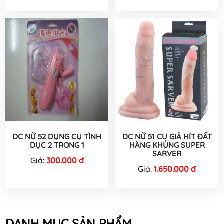
DC NỮ 52 DỤNG CỤ TÌNH
DC NỮ 51 CU GIẢ HÍT ĐẤT
DỤC 2 TRONG 1
HÀNG KHỦNG SUPER
SARVER
Giá:
300.000 đ
Giá:
1.650.000 đ
DANH MỤC SẢN PHẨM