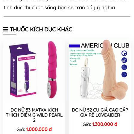
tinh duc thì cuộc sống bạn sẽ tràn đầy ý nghĩa.
THUỐC KÍCH DỤC KHÁC
DC NỮ 53 MATXA KÍCH
DC NỮ 52 CU GIẢ CAO CẤP
THÍCH ĐIỂM G WILD PEARL
GIÁ RẺ LOVEAIDER
2
Giá:
1.300.000 đ
Giá:
1.000.000 đ