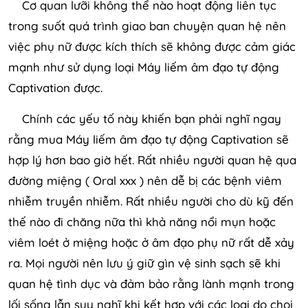
Cơ quan lưỡi không thể nào hoạt động liên tục
trong suốt quá trình giao ban chuyện quan hệ nên
việc phụ nữ được kích thích sẽ không được cảm giác
mạnh như sử dụng loại Máy liếm âm đạo tự động
Captivation được.
Chính các yếu tố này khiến bạn phải nghĩ ngay
rằng mua Máy liếm âm đạo tự động Captivation sẽ
hợp lý hơn bao giờ hết. Rất nhiều người quan hệ qua
đường miệng ( Oral xxx ) nên dễ bị các bệnh viêm
nhiễm truyền nhiễm. Rất nhiều người cho dù kỹ đến
thế nào đi chăng nữa thì khả năng nổi mụn hoặc
viêm loét ở miệng hoặc ở âm đạo phụ nữ rất dễ xảy
ra. Mọi người nên lưu ý giữ gìn vệ sinh sạch sẽ khi
quan hệ tình dục và đảm bảo rằng lành mạnh trong
lối sống lẫn suy nghĩ khi kết hợp với các loại do choi