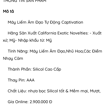
THÔNG TIN SẢN PHẨM
Mô tả
Máy Liếm Âm Đạo Tự Động Captivation
Hãng Sản Xuất California Exotic Novelties: - Xuất
xứ; Mỹ- Nhập khẩu từ: Mỹ
Tính Năng: Máy Liếm Âm Đạo,Nhũ Hoa,Các Điểm
Nhạy Cảm
Thành Phần: Silicol Cao Cấp
Thay Pin: AAA
Chất Liệu: nhựa bọc Silicol tốt & Mềm mại, Mượt,
Gía Online: 2.900.000 Đ