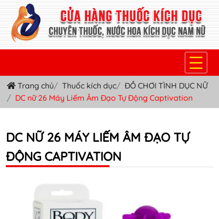
Trang chủ
Thuốc kích dục
ĐỒ CHƠI TÌNH DỤC NỮ
TRANG CHỦ
DC nữ 26 Máy Liếm Âm Đạo Tự Động Captivation
THUỐC KÍCH DỤC NỮ
THUỐC NƯỚC KÍCH DỤC NAM
DC NỮ 26 MÁY LIẾM ÂM ĐẠO TỰ
ĐỘNG CAPTIVATION
THUỐC VIÊN KÍCH DỤC NAM
SẢN PHẨM KHÁC
TIN TỨC & BLOG