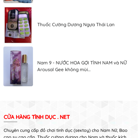
Thuốc Cường Dương Ngựa Thái Lan
Nam 9 - NƯỚC HOA GỢI TÌNH NAM và NỮ
Arousal Gee không mùi...
CỬA HÀNG TÌNH DỤC . NET
Chuyên cung cấp đồ chơi tình dục (sextoy) cho Nam Nữ, Bao
cao su cao cấp, Thuốc cường dương cho Nam và thuốc kích