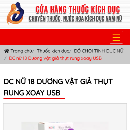
Trang chủ
Thuốc kích dục
ĐỒ CHƠI TÌNH DỤC NỮ
TRANG CHỦ
DC nữ 18 Dương vật giả thụt rung xoay USB
THUỐC KÍCH DỤC NỮ
THUỐC NƯỚC KÍCH DỤC NAM
DC NỮ 18 DƯƠNG VẬT GIẢ THỤT
RUNG XOAY USB
THUỐC VIÊN KÍCH DỤC NAM
SẢN PHẨM KHÁC
TIN TỨC & BLOG