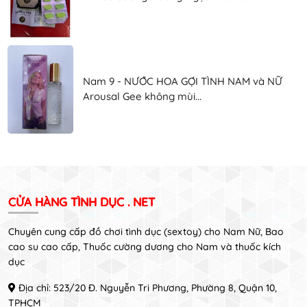
Nam 9 - NƯỚC HOA GỢI TÌNH NAM và NỮ
Arousal Gee không mùi...
CỬA HÀNG TÌNH DỤC . NET
Chuyên cung cấp đồ chơi tình dục (sextoy) cho Nam Nữ, Bao
cao su cao cấp, Thuốc cường dương cho Nam và thuốc kích
dục
Địa chỉ: 523/20 Đ. Nguyễn Tri Phương, Phường 8, Quận 10,
TPHCM