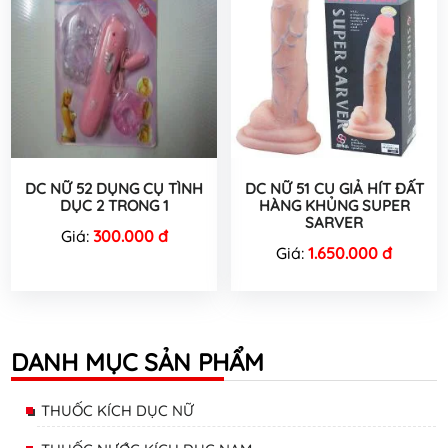
DC NỮ 52 DỤNG CỤ TÌNH
DC NỮ 51 CU GIẢ HÍT ĐẤT
DỤC 2 TRONG 1
HÀNG KHỦNG SUPER
SARVER
Giá:
300.000 đ
Giá:
1.650.000 đ
DANH MỤC SẢN PHẨM
THUỐC KÍCH DỤC NỮ