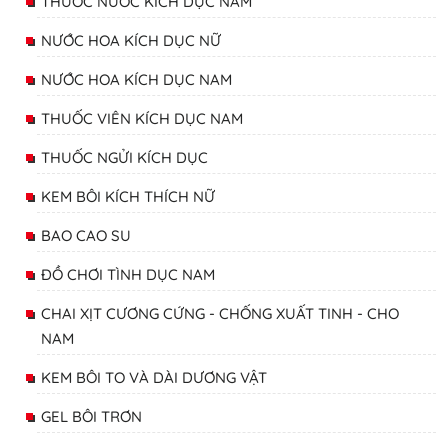
THUỐC NƯỚC KÍCH DỤC NAM
NƯỚC HOA KÍCH DỤC NỮ
NƯỚC HOA KÍCH DỤC NAM
THUỐC VIÊN KÍCH DỤC NAM
THUỐC NGỬI KÍCH DỤC
KEM BÔI KÍCH THÍCH NỮ
BAO CAO SU
ĐỒ CHƠI TÌNH DỤC NAM
CHAI XỊT CƯƠNG CỨNG - CHỐNG XUẤT TINH - CHO
NAM
KEM BÔI TO VÀ DÀI DƯƠNG VẬT
GEL BÔI TRƠN