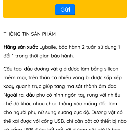
Gửi
THÔNG TIN SẢN PHẨM
Hãng sản xuất:
Lybaile, bảo hành 2 tuần sử dụng 1
đổi 1 trong thời gian bảo hành.
Cấu tạo: đầu dương vật giả được làm bằng silicon
mềm mại, trên thân có nhiều vòng bi được sắp xếp
xoay quanh trục giúp tăng ma sát thành âm đạo.
Ngoài ra, đầu phu có hình ngón tay rung với nhiều
chế độ khác nhau chọc thẳng vào mồng đốc làm
cho người phụ nữ sung sướng cực độ. Dương vật có
thể xài được với cổng USB, chỉ cần bất cứ thiết bị nào
có cổng USB được kết nối với dương vật giả là bạn