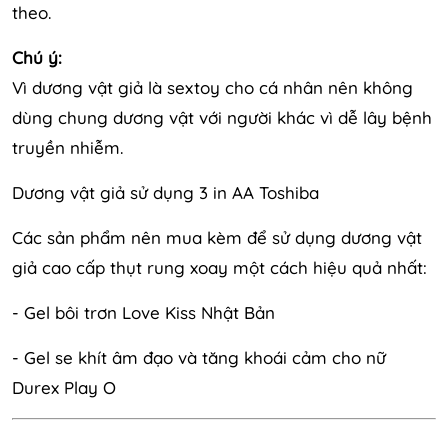
theo.
Chú ý:
Vì dương vật giả là sextoy cho cá nhân nên không
dùng chung dương vật với người khác vì dễ lây bệnh
truyền nhiễm.
Dương vật giả sử dụng 3 in AA Toshiba
Các sản phẩm nên mua kèm để sử dụng dương vật
giả cao cấp thụt rung xoay một cách hiệu quả nhất:
- Gel bôi trơn Love Kiss Nhật Bản
- Gel se khít âm đạo và tăng khoái cảm cho nữ
Durex Play O