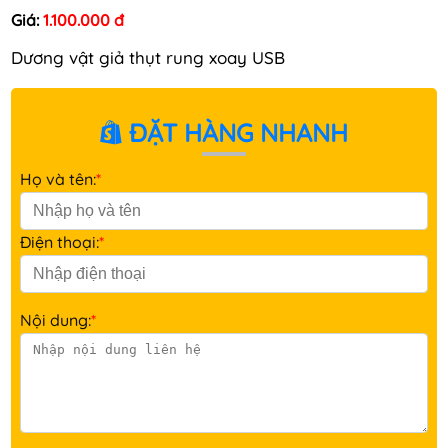
Giá:
1.100.000 đ
Dương vật giả thụt rung xoay USB
ĐẶT HÀNG NHANH
Họ và tên:
*
Điện thoại:
*
Nội dung:
*