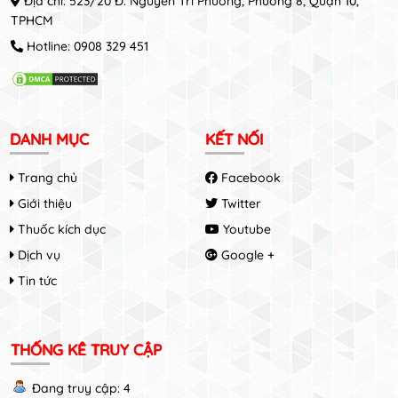
Địa chỉ: 523/20 Đ. Nguyễn Tri Phương, Phường 8, Quận 10,
TPHCM
Hotline:
0908 329 451
DANH MỤC
KẾT NỐI
Trang chủ
Facebook
Giới thiệu
Twitter
Thuốc kích dục
Youtube
Dịch vụ
Google +
Tin tức
THỐNG KÊ TRUY CẬP
Đang truy cập: 4