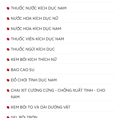
THUỐC NƯỚC KÍCH DỤC NAM
NƯỚC HOA KÍCH DỤC NỮ
NƯỚC HOA KÍCH DỤC NAM
THUỐC VIÊN KÍCH DỤC NAM
THUỐC NGỬI KÍCH DỤC
KEM BÔI KÍCH THÍCH NỮ
BAO CAO SU
ĐỒ CHƠI TÌNH DỤC NAM
CHAI XỊT CƯƠNG CỨNG - CHỐNG XUẤT TINH - CHO
NAM
KEM BÔI TO VÀ DÀI DƯƠNG VẬT
GEL BÔI TRƠN