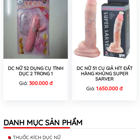
DC NỮ 52 DỤNG CỤ TÌNH
DC NỮ 51 CU GIẢ HÍT ĐẤT
DỤC 2 TRONG 1
HÀNG KHỦNG SUPER
SARVER
Giá:
300.000 đ
Giá:
1.650.000 đ
DANH MỤC SẢN PHẨM
THUỐC KÍCH DỤC NỮ