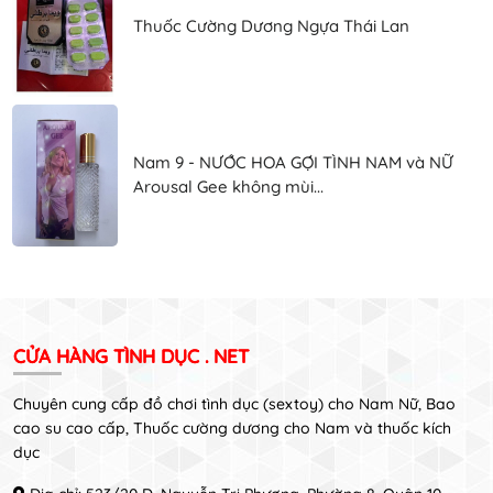
Thuốc Cường Dương Ngựa Thái Lan
Nam 9 - NƯỚC HOA GỢI TÌNH NAM và NỮ
Arousal Gee không mùi...
CỬA HÀNG TÌNH DỤC . NET
Chuyên cung cấp đồ chơi tình dục (sextoy) cho Nam Nữ, Bao
cao su cao cấp, Thuốc cường dương cho Nam và thuốc kích
dục