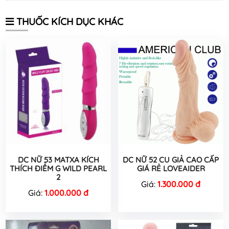
THUỐC KÍCH DỤC KHÁC
DC NỮ 53 MATXA KÍCH
DC NỮ 52 CU GIẢ CAO CẤP
THÍCH ĐIỂM G WILD PEARL
GIÁ RẺ LOVEAIDER
2
Giá:
1.300.000 đ
Giá:
1.000.000 đ