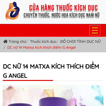
Trang chủ
Thuốc kích dục
ĐỒ CHƠI TÌNH DỤC NỮ
TRANG CHỦ
DC nữ 14 Matxa kích thích điểm G Angel
THUỐC KÍCH DỤC NỮ
THUỐC NƯỚC KÍCH DỤC NAM
DC NỮ 14 MATXA KÍCH THÍCH ĐIỂM
G ANGEL
THUỐC VIÊN KÍCH DỤC NAM
SẢN PHẨM KHÁC
TIN TỨC & BLOG