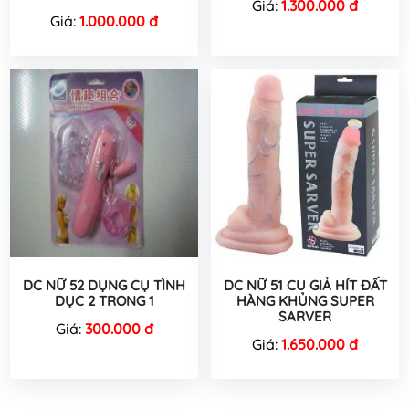
Giá:
1.300.000 đ
Giá:
1.000.000 đ
DC NỮ 52 DỤNG CỤ TÌNH
DC NỮ 51 CU GIẢ HÍT ĐẤT
DỤC 2 TRONG 1
HÀNG KHỦNG SUPER
SARVER
Giá:
300.000 đ
Giá:
1.650.000 đ