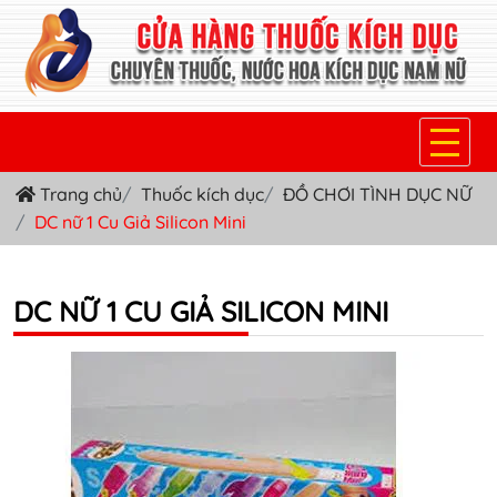
Trang chủ
Thuốc kích dục
ĐỒ CHƠI TÌNH DỤC NỮ
TRANG CHỦ
DC nữ 1 Cu Giả Silicon Mini
THUỐC KÍCH DỤC NỮ
THUỐC NƯỚC KÍCH DỤC NAM
DC NỮ 1 CU GIẢ SILICON MINI
THUỐC VIÊN KÍCH DỤC NAM
SẢN PHẨM KHÁC
TIN TỨC & BLOG