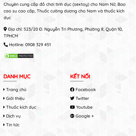
Chuyên cung cấp đồ chơi tình dục (sextoy) cho Nam Nữ, Bao
cao su cao cấp, Thuốc cường dương cho Nam và thuốc kích
dục
Địa chỉ: 523/20 Đ. Nguyễn Tri Phương, Phường 8, Quận 10,
TPHCM
Hotline:
0908 329 451
DANH MỤC
KẾT NỐI
Trang chủ
Facebook
Giới thiệu
Twitter
Thuốc kích dục
Youtube
Dịch vụ
Google +
Tin tức