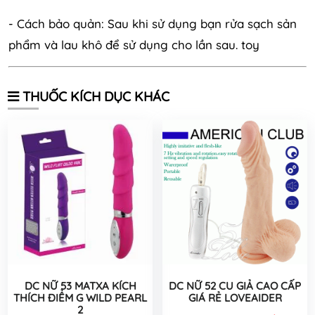
- Cách bảo quản: Sau khi sử dụng bạn rửa sạch sản
phẩm và lau khô để sử dụng cho lần sau. toy
THUỐC KÍCH DỤC KHÁC
DC NỮ 53 MATXA KÍCH
DC NỮ 52 CU GIẢ CAO CẤP
THÍCH ĐIỂM G WILD PEARL
GIÁ RẺ LOVEAIDER
2